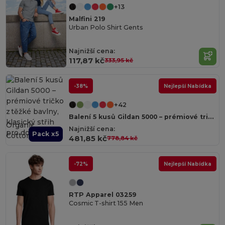
+13
Malfini 219
Urban Polo Shirt Gents
Najnižší cena:
117,87 kč
333,95 kč
-38%
Nejlepší Nabídka
+42
Balení 5 kusů Gildan 5000 – prémiové tričko z těžké bavlny, klasický střih pro dospělé
Organic
Najnižší cena:
Pack x5
Cotton
481,85 kč
778,84 kč
-72%
Nejlepší Nabídka
RTP Apparel 03259
Cosmic T-shirt 155 Men