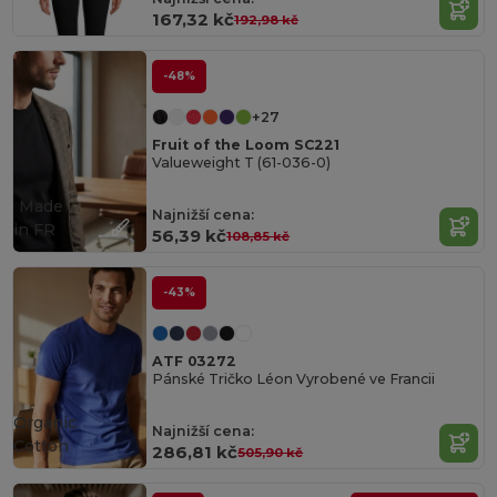
167,32 kč
192,98 kč
-48%
+27
Fruit of the Loom SC221
Valueweight T (61-036-0)
Made
Najnižší cena:
in
FR
56,39 kč
108,85 kč
-43%
ATF 03272
Pánské Tričko Léon Vyrobené ve Francii
Organic
Najnižší cena:
Cotton
286,81 kč
505,90 kč