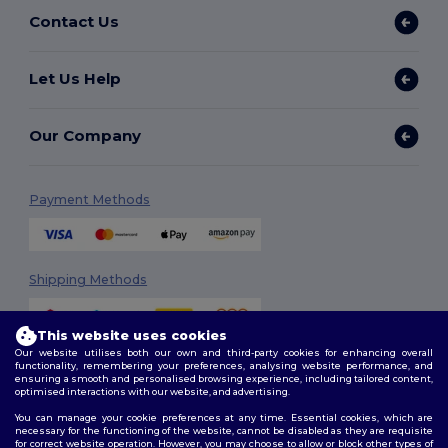
Contact Us
Let Us Help
Our Company
Payment Methods
Shipping Methods
This website uses cookies
Our website utilises both our own and third-party cookies for enhancing overall
functionality, remembering your preferences, analysing website performance, and
ensuring a smooth and personalised browsing experience, including tailored content,
optimised interactions with our website, and advertising.
You can manage your cookie preferences at any time. Essential cookies, which are
Follow Us
necessary for the functioning of the website, cannot be disabled as they are requisite
for correct website operation. However, you may choose to allow or block other types of