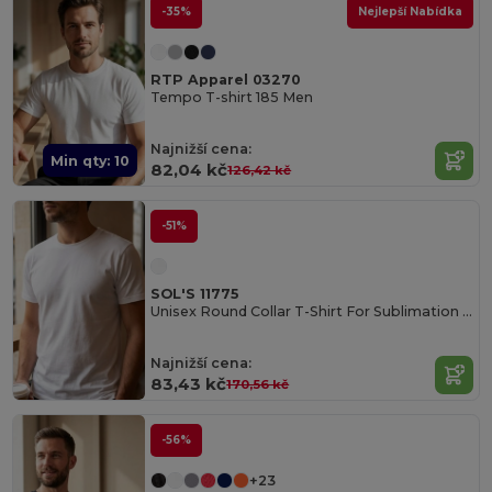
-35%
Nejlepší Nabídka
RTP Apparel 03270
Tempo T-shirt 185 Men
Najnižší cena:
Min qty: 10
82,04 kč
126,42 kč
-51%
SOL'S 11775
Unisex Round Collar T-Shirt For Sublimation Sublima
Najnižší cena:
83,43 kč
170,56 kč
-56%
+23