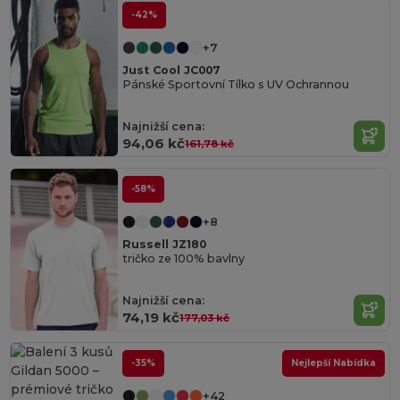
-42%
+7
Just Cool JC007
Pánské Sportovní Tílko s UV Ochrannou
Najnižší cena:
94,06 kč
161,78 kč
-58%
+8
Russell JZ180
tričko ze 100% bavlny
Najnižší cena:
74,19 kč
177,03 kč
-35%
Nejlepší Nabídka
+42