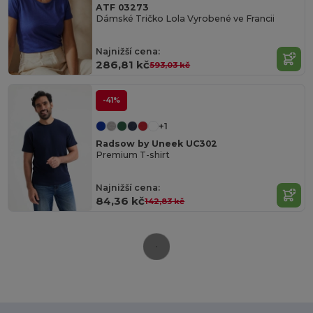
ATF 03273
Dámské Tričko Lola Vyrobené ve Francii
Najnižší cena:
286,81 kč
593,03 kč
-41%
+1
Radsow by Uneek UC302
Premium T-shirt
Najnižší cena:
84,36 kč
142,83 kč