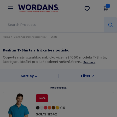
×
Aplikace Wordans
Stáhnout app
Lepší ceny v aplikaci!
Home
Blank Apparel | Accessories
T-Shirts
Kvalitní T-Shirts a trička bez potisku
Objevte naši rozsáhlou nabídku více než 1060 modelů T-Shirts,
které jsou ideální pro každodenní nošení, firem…
See more
Sort by
Filter
✓
1060 results.
-53%
+16
SOL'S 11342