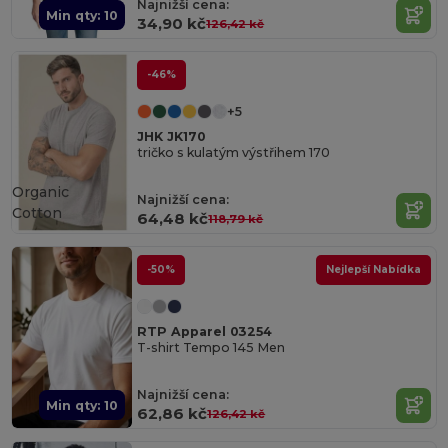
Najnižší cena:
Min qty: 10
34,90 kč
126,42 kč
-46%
+5
JHK JK170
tričko s kulatým výstřihem 170
Organic
Najnižší cena:
Cotton
64,48 kč
118,79 kč
-50%
Nejlepší Nabídka
RTP Apparel 03254
T-shirt Tempo 145 Men
Najnižší cena:
Min qty: 10
62,86 kč
126,42 kč