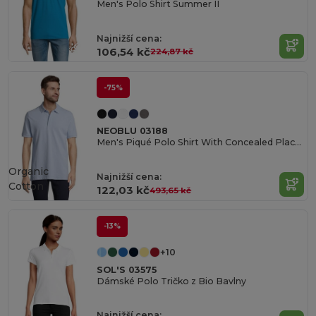
Men's Polo Shirt Summer II
Najnižší cena:
106,54 kč
224,87 kč
-75%
NEOBLU 03188
Men's Piqué Polo Shirt With Concealed Placket Owen Men
Organic
Najnižší cena:
Cotton
122,03 kč
493,65 kč
-13%
+10
SOL'S 03575
Dámské Polo Tričko z Bio Bavlny
Najnižší cena: