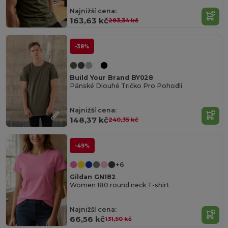
Najnižší cena:
163,63 kč
283,34 kč
-38%
Build Your Brand BY028
Pánské Dlouhé Tričko Pro Pohodlí
Najnižší cena:
148,37 kč
240,35 kč
-49%
+6
Gildan GN182
Women 180 round neck T-shirt
Najnižší cena:
66,56 kč
131,50 kč