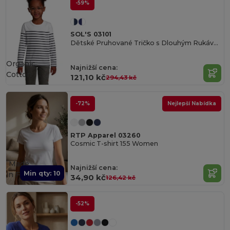
-59%
SOL'S 03101
Dětské Pruhované Tričko s Dlouhým Rukávem
Organic
Najnižší cena:
Cotton
121,10 kč
294,43 kč
-72%
Nejlepší Nabídka
RTP Apparel 03260
Cosmic T-shirt 155 Women
Made
Najnižší cena:
Min qty: 10
in
FR
34,90 kč
126,42 kč
-52%