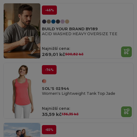
-46%
BUILD YOUR BRAND BY189
ACID WASHED HEAVY OVERSIZE TEE
Najnižší cena:
269,01 kč
500,82 kč
-74%
SOL'S 02944
Women's Lightweight Tank Top Jade
Najnižší cena:
35,59 kč
136,35 kč
-65%