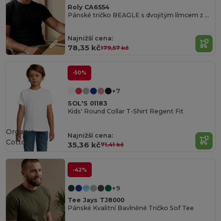
Roly CA6554
Pánské tričko BEAGLE s dvojitým límcem z elastanu
Najnižší cena:
78,35 kč
179,57 kč
-50%
+7
SOL'S 01183
Kids' Round Collar T-Shirt Regent Fit
Organic
Najnižší cena:
Cotton
35,36 kč
71,41 kč
-42%
+9
Tee Jays TJ8000
Pánské Kvalitní Bavlněné Tričko Sof Tee