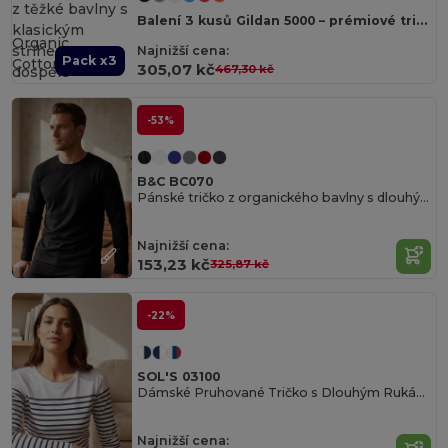
Balení 3 kusů Gildan 5000 – prémiové tričko z těžké bavlny s klasickým střihem pro dospělé
Organic
Najnižší cena:
Pack x3
Cotton
305,07 kč
467,30 kč
-53%
B&C BC070
Pánské tričko z organického bavlny s dlouhým rukávem
Najnižší cena:
153,23 kč
325,87 kč
-22%
SOL'S 03100
Dámské Pruhované Tričko s Dlouhým Rukávem
Najnižší cena: