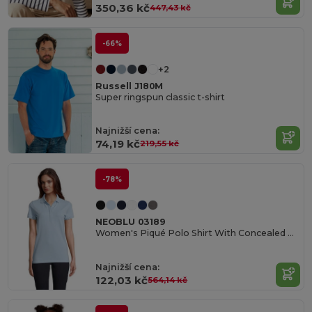
350,36 kč
447,43 kč
-66%
+2
Russell J180M
Super ringspun classic t-shirt
Najnižší cena:
74,19 kč
219,55 kč
-78%
NEOBLU 03189
Women's Piqué Polo Shirt With Concealed Placket Owen Women
Najnižší cena:
122,03 kč
564,14 kč