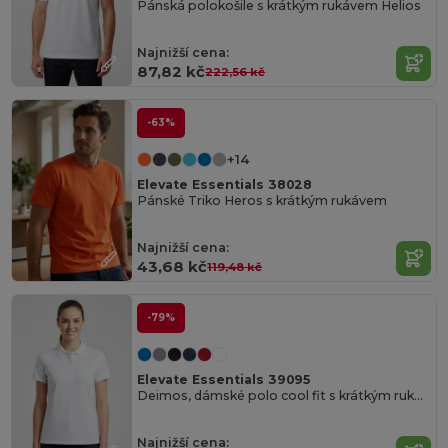
Pánská polokošile s krátkým rukávem Helios
Najnižší cena:
87,82 kč
222,56 kč
-63%
+14
Elevate Essentials 38028
Pánské Triko Heros s krátkým rukávem
Najnižší cena:
43,68 kč
119,48 kč
-79%
Elevate Essentials 39095
Deimos, dámské polo cool fit s krátkým rukávem
Najnižší cena: