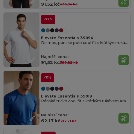
91,52 kč
436,34 kč
-77%
Elevate Essentials 39094
Deimos, pánské polo cool fit s krátkým rukávem
Najnižší cena:
91,52 kč
399,82 kč
-71%
Elevate Essentials 39019
Pánské tričko cool fit s krátkým rukávem Kratos
Najnižší cena:
62,17 kč
217,71 kč