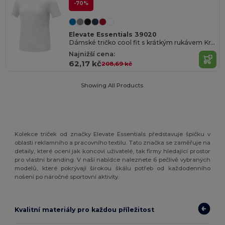
-70%
Elevate Essentials 39020
Dámské tričko cool fit s krátkým rukávem Kratos
Najnižší cena:
62,17 kč
208,69 kč
Showing All Products.
Kolekce triček od značky Elevate Essentials představuje špičku v
oblasti reklamního a pracovního textilu. Tato značka se zaměřuje na
detaily, které ocení jak koncoví uživatelé, tak firmy hledající prostor
pro vlastní branding. V naší nabídce naleznete 6 pečlivě vybraných
modelů, které pokrývají širokou škálu potřeb od každodenního
nošení po náročné sportovní aktivity.
Kvalitní materiály pro každou příležitost