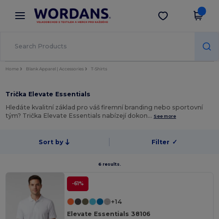
×
Aplikace Wordans
Stáhnout app
Lepší ceny v aplikaci!
Home
Blank Apparel | Accessories
T-Shirts
Trička Elevate Essentials
Hledáte kvalitní základ pro váš firemní branding nebo sportovní
tým? Trička Elevate Essentials nabízejí dokon…
See more
Sort by
Filter
✓
6 results.
-61%
+14
Elevate Essentials 38106