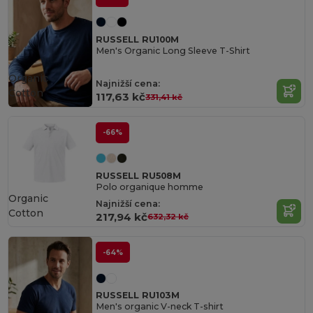
RUSSELL RU100M
Men's Organic Long Sleeve T-Shirt
Organic
Najnižší cena:
Cotton
117,63 kč
331,41 kč
-66%
RUSSELL RU508M
Polo organique homme
Organic
Najnižší cena:
Cotton
217,94 kč
632,32 kč
-64%
RUSSELL RU103M
Men's organic V-neck T-shirt