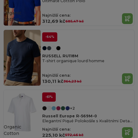
Ultimate Cotton Polo
Organic
Najnižší cena:
Cotton
312,69 kč
685,47 kč
-64%
RUSSELL RU118M
T-shirt organique lourd homme
Najnižší cena:
130,11 kč
364,23 kč
-61%
+2
Russell Europe R-569M-0
Elegantní Piqué Polokošile s Kvalitními Detaily
Organic
Najnižší cena:
Cotton
225,10 kč
572,46 kč