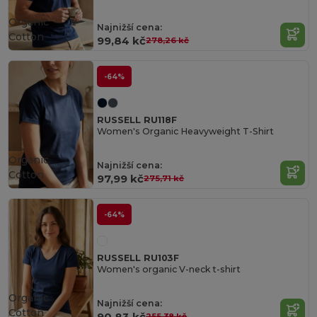
Organic
Najnižší cena:
Cotton
99,84 kč
278,26 kč
-64%
RUSSELL RU118F
Women's Organic Heavyweight T-Shirt
Organic
Najnižší cena:
Cotton
97,99 kč
275,71 kč
-64%
RUSSELL RU103F
Women's organic V-neck t-shirt
Organic
Najnižší cena:
Cotton
90,83 kč
255,38 kč