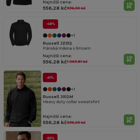
Najnižší cena:
556,28 kč
936,00 kč
-48%
+1
Russell JZ012
Pánská mikina s límcem
Najnižší cena:
556,28 kč
1 069,81 kč
-41%
+1
Russell J012M
Heavy duty collar sweatshirt
Organic
Najnižší cena:
Cotton
556,28 kč
936,00 kč
-65%