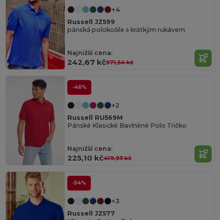
+4
Russell JZ599
pánská polokošile s krátkým rukávem
Najnižší cena:
242,67 kč
571,54 kč
-46%
+2
Russell RU569M
Pánské Klasické Bavlněné Polo Tričko
Najnižší cena:
225,10 kč
419,93 kč
-54%
+3
Russell JZ577