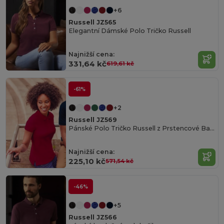
+6
Russell JZ565
Elegantní Dámské Polo Tričko Russell
Najnižší cena:
331,64 kč
619,61 kč
-61%
+2
Russell JZ569
Pánské Polo Tričko Russell z Prstencové Bavlny
Najnižší cena:
225,10 kč
571,54 kč
-46%
+5
Russell JZ566