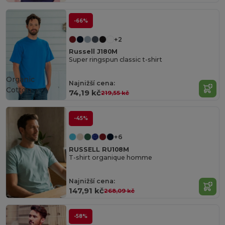
-66%
+2
Russell J180M
Super ringspun classic t-shirt
Organic
Najnižší cena:
Cotton
74,19 kč
219,55 kč
-45%
+6
RUSSELL RU108M
T-shirt organique homme
Najnižší cena:
147,91 kč
268,09 kč
-58%