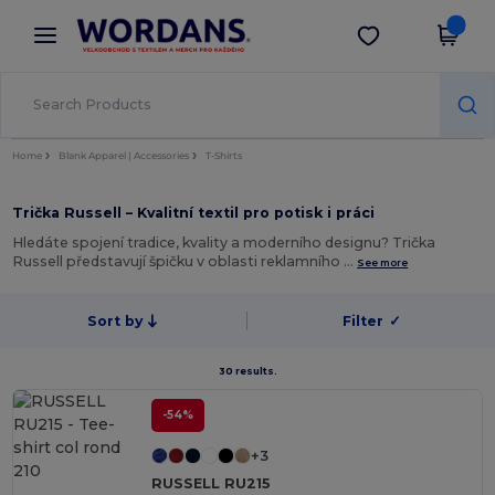
×
Aplikace Wordans
Stáhnout app
Lepší ceny v aplikaci!
Home
Blank Apparel | Accessories
T-Shirts
Trička Russell – Kvalitní textil pro potisk i práci
Hledáte spojení tradice, kvality a moderního designu? Trička
Russell představují špičku v oblasti reklamního …
See more
Sort by
Filter
✓
30 results.
-54%
+3
RUSSELL RU215