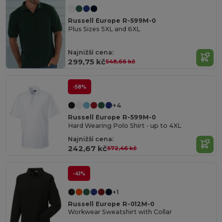
Russell Europe R-599M-0
Plus Sizes 5XL and 6XL
Najnižší cena:
299,75 kč
548,66 kč
-58%
+4
Russell Europe R-599M-0
Hard Wearing Polo Shirt - up to 4XL
Najnižší cena:
242,67 kč
572,46 kč
-41%
+1
Russell Europe R-012M-0
Workwear Sweatshirt with Collar