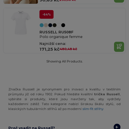
-64%
RUSSELL RU508F
Polo organique femme
Najnižší cena:
171,25 kč
480,48 kč
Showing All Products.
Značka Russell je synonymem pro inovaci a kvalitu v textilním
průmyslu již od roku 1902. Pokud hledáte kvalitní
trička Russell
,
vybíráte si produkty, které jsou navrženy tak, aby vydržely
každodenní zátěž. Tato kategorie nabízí širokou škálu stylů, od
klasických tubulárních střihů až po moderní
slim-fit střihy
.
Proč vsadit na Russell?