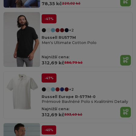
78,35 kč
220,02 kč
-47%
+2
Russell RU577M
Men's Ultimate Cotton Polo
Najnižší cena:
312,69 kč
586,79 kč
-47%
+2
Russell Europe R-577M-0
Prémiové Bavlněné Polo s Kvalitními Detaily
Najnižší cena:
312,69 kč
593,49 kč
-45%