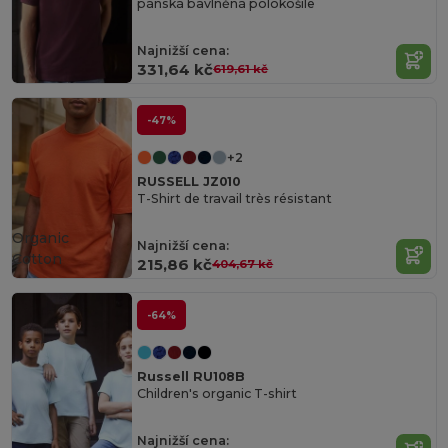
pánská bavlněná polokošile
Najnižší cena:
331,64 kč
619,61 kč
-47%
+2
RUSSELL JZ010
T-Shirt de travail très résistant
Organic
Najnižší cena:
Cotton
215,86 kč
404,67 kč
-64%
Russell RU108B
Children's organic T-shirt
Najnižší cena: