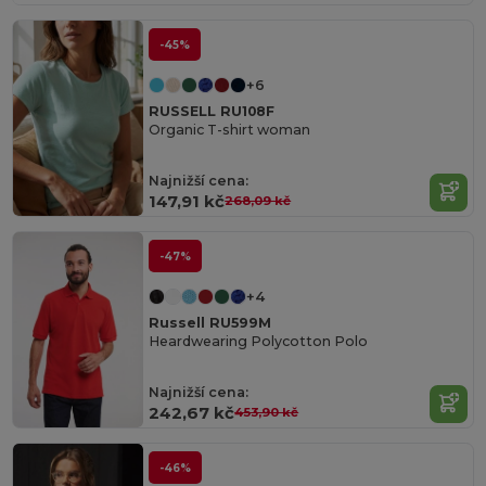
-45%
+6
RUSSELL RU108F
Organic T-shirt woman
Najnižší cena:
147,91 kč
268,09 kč
-47%
+4
Russell RU599M
Heardwearing Polycotton Polo
Najnižší cena:
242,67 kč
453,90 kč
-46%