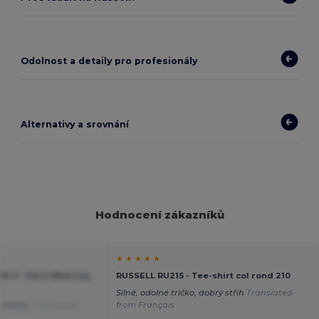
Odolnost a detaily pro profesionály
Alternativy a srovnání
Hodnocení zákazníků
★ ★ ★ ★ ★
9M-0 - Hard Wearing
RUSSELL RU215 - Tee-shirt col rond 210
Silné, odolné tričko, dobrý střih
Translated
správný.
Translated
from Français