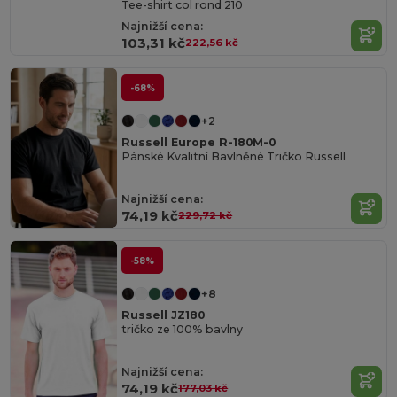
Tee-shirt col rond 210
Najnižší cena:
103,31 kč
222,56 kč
-68%
+2
Russell Europe R-180M-0
Pánské Kvalitní Bavlněné Tričko Russell
Najnižší cena:
74,19 kč
229,72 kč
-58%
+8
Russell JZ180
tričko ze 100% bavlny
Najnižší cena:
74,19 kč
177,03 kč