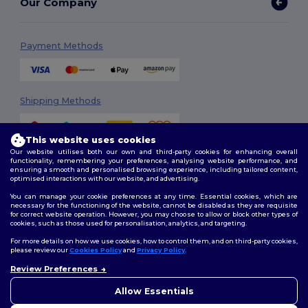
Our Company
Payment Methods
Shipping Methods
This website uses cookies
Our website utilises both our own and third-party cookies for enhancing overall
functionality, remembering your preferences, analysing website performance, and
ensuring a smooth and personalised browsing experience, including tailored content,
optimised interactions with our website, and advertising.
You can manage your cookie preferences at any time. Essential cookies, which are
Follow Us
necessary for the functioning of the website, cannot be disabled as they are requisite
for correct website operation. However, you may choose to allow or block other types of
cookies, such as those used for personalisation, analytics, and targeting.
For more details on how we use cookies, how to control them, and on third-party cookies,
please review our
Cookies Policy
and
Privacy Policy
.
2026. All Rights Reserved
Review Preferences
Terms & Conditions
|
Customization Policy
|
Privacy Policy
|
Cookies
👋
Ahoj
Policy
|
Site Map
Pokud máte jakékoli dotazy
Allow Essentials
nebo obavy, můžete nás
kdykoli kontaktovat. Náš