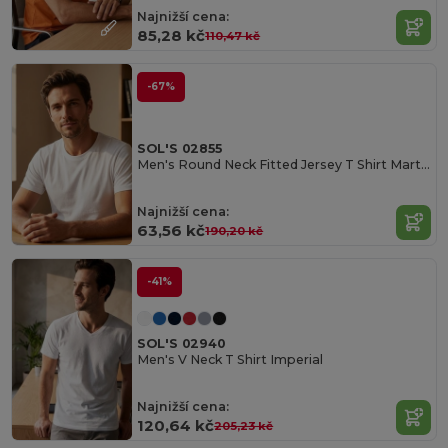
Najnižší cena:
85,28 kč
110,47 kč
-67%
SOL'S 02855
Men's Round Neck Fitted Jersey T Shirt Martin
Najnižší cena:
63,56 kč
190,20 kč
-41%
SOL'S 02940
Men's V Neck T Shirt Imperial
Najnižší cena:
120,64 kč
205,23 kč