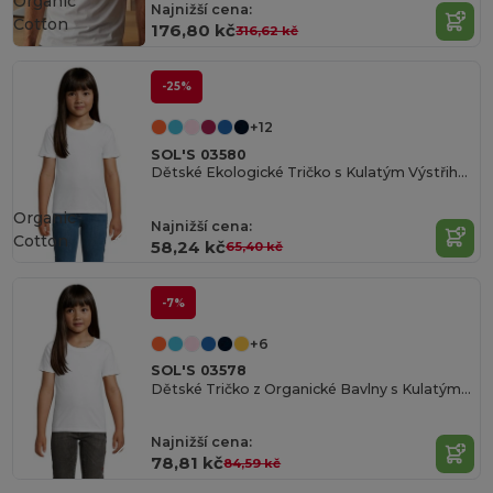
Organic
Najnižší cena:
Cotton
176,80 kč
316,62 kč
-25%
+12
SOL'S 03580
Dětské Ekologické Tričko s Kulatým Výstřihem
Organic
Najnižší cena:
Cotton
58,24 kč
65,40 kč
-7%
+6
SOL'S 03578
Dětské Tričko z Organické Bavlny s Kulatým Výstřihem
Najnižší cena:
78,81 kč
84,59 kč