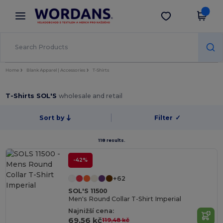
×
Aplikace Wordans
Stáhnout app
Lepší ceny v aplikaci!
Home
Blank Apparel | Accessories
T-Shirts
T-Shirts SOL'S
wholesale and retail
Sort by
Filter
✓
118 results.
-42%
+62
SOL'S 11500
Men's Round Collar T-Shirt Imperial
Najnižší cena:
69,56 kč
119,48 kč