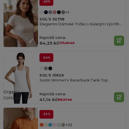
-45%
+1
SOL'S 02758
Elegantní Dámské Tričko s Kulatým Výstřihem
Najnižší cena:
64,25 kč
117,40 kč
-54%
SOL'S 01826
Justin Women's Racerback Tank Top
Organic
Najnižší cena:
Cotton
41,14 kč
89,21 kč
-32%
+22