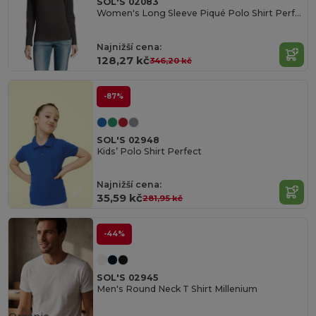
SOL'S 02083
Women's Long Sleeve Piqué Polo Shirt Perfect Lsl
Najnižší cena:
128,27 kč
346,20 kč
-87%
SOL'S 02948
Kids’ Polo Shirt Perfect
Najnižší cena:
35,59 kč
281,95 kč
-44%
SOL'S 02945
Men's Round Neck T Shirt Millenium