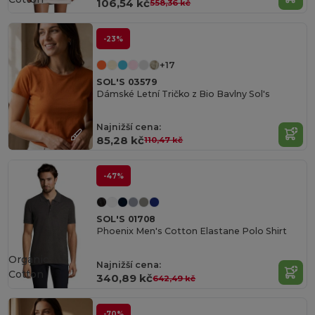
106,54 kč
558,36 kč
-23%
+17
SOL'S 03579
Dámské Letní Tričko z Bio Bavlny Sol's
Najnižší cena:
85,28 kč
110,47 kč
-47%
SOL'S 01708
Phoenix Men's Cotton Elastane Polo Shirt
Organic
Najnižší cena:
Cotton
340,89 kč
642,49 kč
-70%