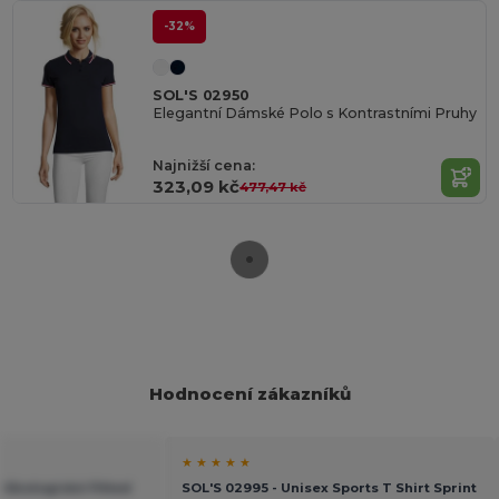
-32%
SOL'S 02950
Elegantní Dámské Polo s Kontrastními Pruhy
Najnižší cena:
323,09 kč
477,47 kč
Hodnocení zákazníků
★ ★ ★ ★ ★
 Ekologické Fitted
SOL'S 02995 - Unisex Sports T Shirt Sprint