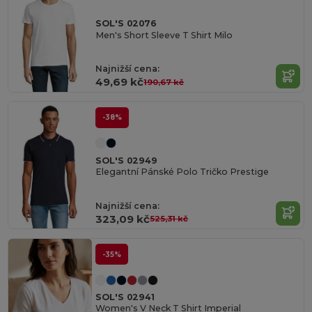
SOL'S 02076
Men's Short Sleeve T Shirt Milo
Najnižší cena:
49,69 kč
190,67 kč
-38%
SOL'S 02949
Elegantní Pánské Polo Tričko Prestige
Najnižší cena:
323,09 kč
525,31 kč
-35%
SOL'S 02941
Women's V Neck T Shirt Imperial