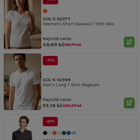
SOL'S 02077
Women's Short Sleeved T Shirt Milo
Najnižší cena:
49,69 kč
165,71 kč
-77%
SOL'S 02999
Men's Long T Shirt Magnum
Najnižší cena:
53,16 kč
232,27 kč
-63%
+5