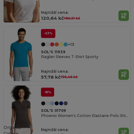
Najnižší cena:
120,64 kč
186,51 kč
-63%
+13
SOL'S 11939
Raglan Sleeves T-Shirt Sporty
Najnižší cena:
57,78 kč
156,46 kč
-81%
SOL'S 01709
Phoenix Women's Cotton Elastane Polo Shirt
Organic
Najnižší cena:
Cotton