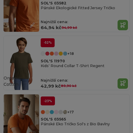
SOL'S 03582
Pánské Ekologické Fitted Jersey Tričko
Najnižší cena:
64,94 kč
94,99 kč
-52%
+18
SOL'S 11970
Kids' Round Collar T-Shirt Regent
Organic
Najnižší cena:
Cotton
42,99 kč
89,90 kč
-23%
+17
SOL'S 03565
Pánské Eko Tričko Sol's z Bio Bavlny