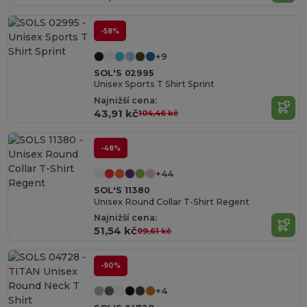
-58%
+9
SOL'S 02995
Unisex Sports T Shirt Sprint
Najnižší cena:
43,91 kč
104,46 kč
-48%
+44
SOL'S 11380
Unisex Round Collar T-Shirt Regent
Najnižší cena:
51,54 kč
99,61 kč
-90%
+4