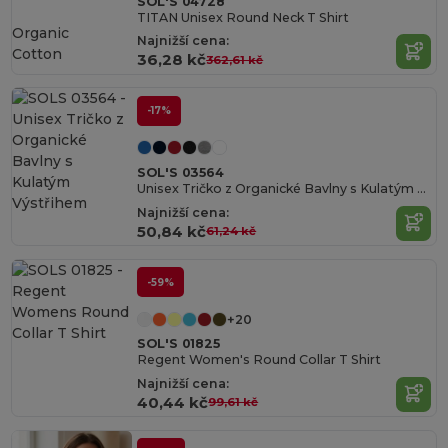
SOL'S 04728
TITAN Unisex Round Neck T Shirt
Organic
Najnižší cena:
Cotton
36,28 kč
362,61 kč
-17%
SOL'S 03564
Unisex Tričko z Organické Bavlny s Kulatým Výstřihem
Najnižší cena:
50,84 kč
61,24 kč
-59%
+20
SOL'S 01825
Regent Women's Round Collar T Shirt
Najnižší cena:
40,44 kč
99,61 kč