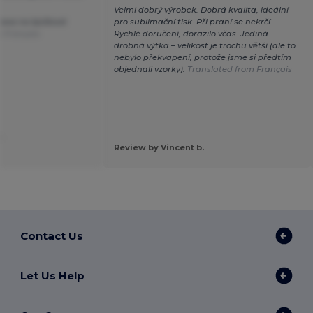
Velmi dobrý výrobek. Dobrá kvalita, ideální
rava na špičkové
pro sublimační tisk. Při praní se nekrčí.
m Français
Rychlé doručení, dorazilo včas. Jediná
drobná výtka – velikost je trochu větší (ale to
nebylo překvapení, protože jsme si předtím
objednali vzorky).
Translated from Français
.
Review by Vincent b.
Contact Us
Let Us Help