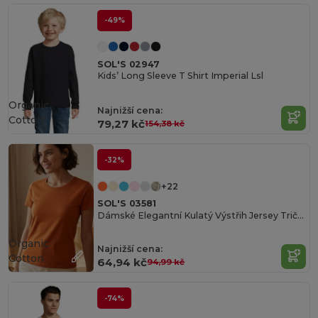
-49%
SOL'S 02947
Kids’ Long Sleeve T Shirt Imperial Lsl
Organic
Najnižší cena:
Cotton
79,27 kč
154,38 kč
-32%
+22
SOL'S 03581
Dámské Elegantní Kulatý Výstřih Jersey Tričko
Organic
Najnižší cena:
Cotton
64,94 kč
94,99 kč
-74%