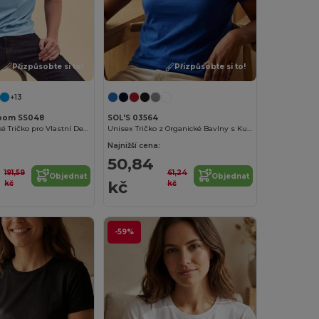
Přizpůsobte si to!
Přizpůsobte si to!
+13
 Loom SS048
SOL'S 03564
Pánské Klasické Tričko pro Vlastní Design
Unisex Tričko z Organické Bavlny s Kulatým Výstřihem
Najnižší cena:
50,84
191,59
61,24
Objednat
Objednat
kč
kč
kč
-59%