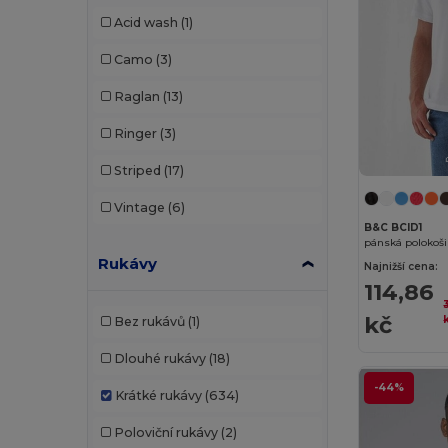
Acid wash
(1)
Regatta
(2)
Camo
(3)
Rimeck
(4)
Raglan
(13)
Roly
(45)
Ringer
(3)
Roly Sport
(5)
Striped
(17)
RTP Apparel
(5)
Vintage
(6)
Russell
(26)
B&C BCID1
pánská polokoš
Russell Collection
(1)
Rukávy
Najnižší cena:
114,86
Sans Étiquette
(4)
kč
Bez rukávů
(1)
SF Men
(2)
Dlouhé rukávy
(18)
SF Mini
(1)
-44%
Krátké rukávy
(634)
SF Women
(1)
Poloviční rukávy
(2)
Skinnifit
(6)