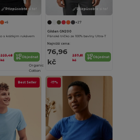
Přizpůsobte si to!
Přizpůsobte si to!
+6
+27
Gildan GN200
iko s krátkým rukávem
Pánské tričko ze 100% bavlny Ultra-T
Najnižší cena:
76,96
223,48
237,81
Objednat
Objednat
kč
kč
kč
Organic
Cotton
Best Seller
-17%