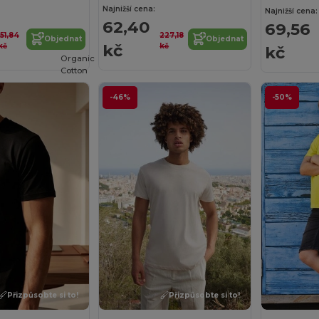
Najnižší cena:
Najnižší cena:
62,40
69,56
151,84
227,18
Objednat
Objednat
kč
kč
kč
kč
Organic
Cotton
-46%
-50%
Přizpůsobte si to!
Přizpůsobte si to!