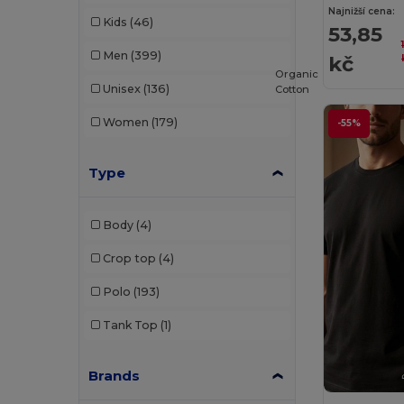
Najnižší cena:
Kids
(46)
53,85
Men
(399)
kč
Organic
Unisex
(136)
Cotton
Women
(179)
-55%
Type
Body
(4)
Crop top
(4)
Polo
(193)
Tank Top
(1)
Brands