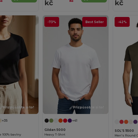
kč
kč
kč
kč
-73%
Best Seller
-42%
Přizpůsobte si to!
Přizpůsobte si to!
+35
+41
Gildan 5000
SOL'S 11500
e 100% bavlny
Heavy T-Shirt
Men's Round Co