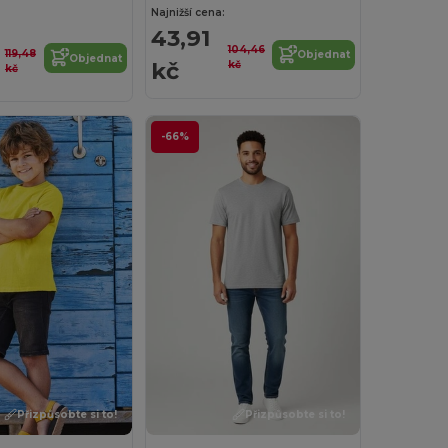
Najnižší cena:
43,91
104,46
119,48
Objednat
Objednat
kč
kč
kč
-66%
Přizpůsobte si to!
Přizpůsobte si to!