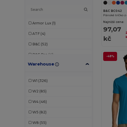
B&C BC042
Pánské tričko z
Najnižší cena:
Armor Lux
(1)
97,07
ATF
(4)
kč
B&C
(52)
B&C Pro
(4)
-48%
Warehouse
Bella+Canvas
(4)
Black&Match
(1)
W1
(326)
Brook Taverner
(1)
W2
(85)
Build Your Brand
(23)
W4
(46)
Elevate Essentials
(6)
W5
(82)
Elevate Life
(12)
W8
(55)