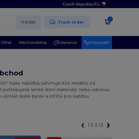
Czech Republic
/
Cs
Hledat
Track Order
Other
Merchandising
Clearance
Přizpůsobit!
oobchod
atník? Naše nabídka zahrnuje 634 modelů od
ž potřebujete lehké letní materiály nebo odolnou
 v široké škále barev a střihů pro každou
1
2
3
13