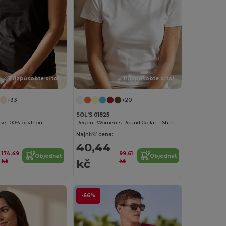
Přizpůsobte si to!
Přizpůsobte si to!
+33
+20
SOL'S 01825
 se 100% bavlnou
Regent Women's Round Collar T Shirt
Najnižší cena:
40,44
174,49
99,61
Objednat
Objednat
kč
kč
kč
-66%