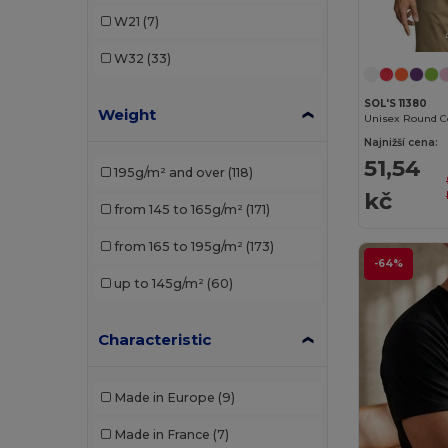
Elevate NXT
(11)
W21
(7)
Finden & Hales
(3)
W32
(33)
Front row
(1)
SOL'S 11380
Weight
Fruit of the Loom
(66)
Unisex Round Co
Najnižší cena:
Fruit of the Loom Vintage
(2)
51,54
195g/m² and over
(118)
Gildan
(33)
kč
from 145 to 165g/m²
(171)
Henbury
(7)
from 165 to 195g/m²
(173)
JHK
(18)
-64%
up to 145g/m²
(60)
Just Cool
(4)
Just T's
(2)
Characteristic
Kariban
(53)
Made in Europe
(9)
Kariban Premium
(4)
Made in France
(7)
Karlowsky
(1)