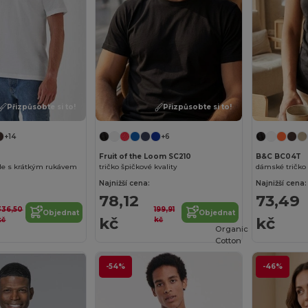
Přizpůsobte si to!
Přizpůsobte si to!
+14
+6
Fruit of the Loom SC210
B&C BC04T
ile s krátkým rukávem
tričko špičkové kvality
dámské tričko
Najnižší cena:
Najnižší cena:
78,12
73,49
336,50
199,91
Objednat
Objednat
kč
kč
kč
kč
Organic
Cotton
-54%
-46%