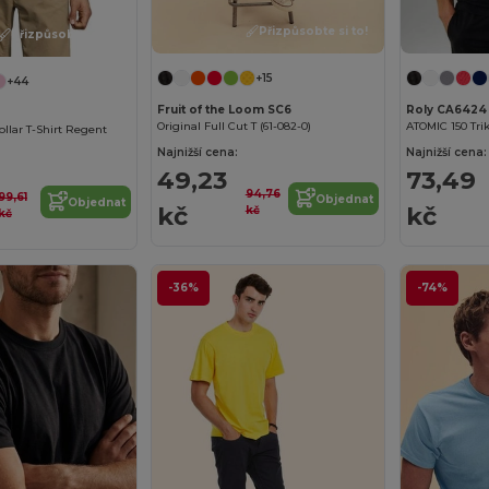
Přizpůsobte si to!
Přizpůsobte si to!
Osobní
+15
+44
Fruit of the Loom SC6
Roly CA6424
Firemní
Original Full Cut T (61-082-0)
ATOMIC 150 Tr
llar T-Shirt Regent
Najnižší cena:
Najnižší cena:
49,23
73,49
Ne, děkuji
94,76
99,61
Objednat
Objednat
kč
kč
kč
kč
-36%
-74%