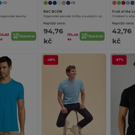
+12
+15
B&C BC01B
Fruit of the 
 organické bavlny
Organické pánské tričko s kulatým výstřihem 150
Children's shor
Najnižší cena:
Najnižší cena:
94,76
42,76
214,93
174,49
Objednat
Objednat
kč
kč
kč
kč
-48%
-67%
Máte
245Kč slevu!
Chcete získat slevu? Řekněte nám, pro
koho nakupujete?