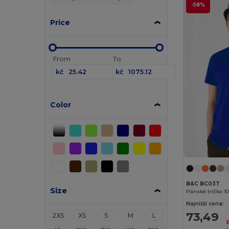
-58%
Price
From
To
kč
kč
Color
B&C BC03T
Size
Pánské tričko 1
Najnižší cena:
73,49
2XS
XS
S
M
L