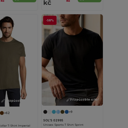
kč
kč
kč
-58%
Přizpůsobte si to!
Přizpůsobte si to!
+9
+62
SOL'S 02995
Unisex Sports T Shirt Sprint
llar T-Shirt Imperial