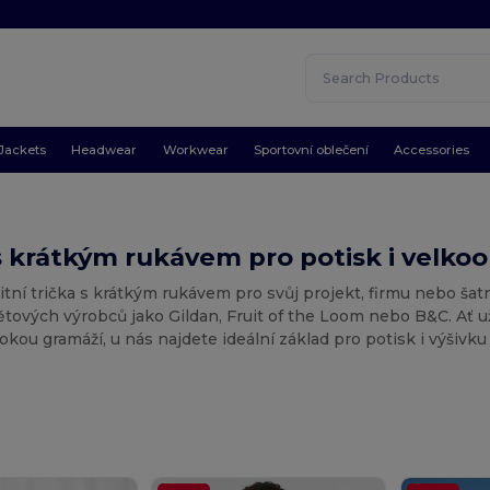
Jackets
Headwear
Workwear
Sportovní oblečení
Accessories
s krátkým rukávem pro potisk i velk
itní trička s krátkým rukávem pro svůj projekt, firmu nebo š
tových výrobců jako Gildan, Fruit of the Loom nebo B&C. Ať u
okou gramáží, u nás najdete ideální základ pro potisk i výšivku