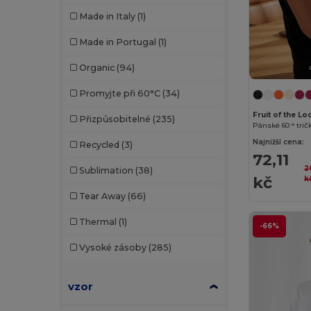
Made in Italy
(1)
Larkwood
(5)
Made in Portugal
(1)
Lee
(2)
Organic
(94)
Malfini
(38)
Promyjte při 60°C
(34)
Malfini Premium
(8)
Fruit of the 
Přizpůsobitelné
(235)
Pánské 60 ° trič
Mumbles
(1)
Najnižší cena:
Recycled
(3)
Neoblu
(5)
72,11
2
Sublimation
(38)
kč
k
Neutral
(14)
Tear Away
(66)
Pen Duick
(2)
Thermal
(1)
-66%
Piccolio
(5)
Vysoké zásoby
(285)
Proact
(12)
Promodoro
(5)
vzor
Radsow by Uneek
(7)