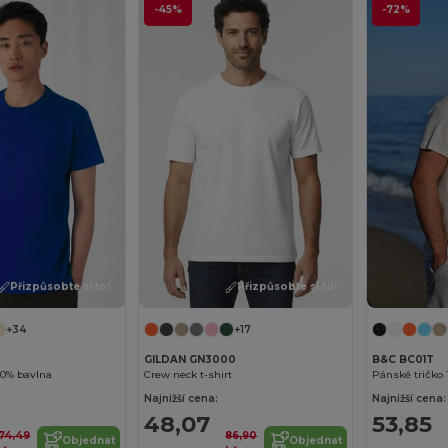
-45%
-72%
Přizpůsobte si to!
Přizpůsobte si to!
+34
+17
GILDAN GN3000
B&C BC01T
00% bavlna
Crew neck t-shirt
Pánské tričko 
Najnižší cena:
Najnižší cena:
48,07
53,85
174,49
86,90
Objednat
Objednat