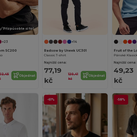
Přizpůsobte si to!
+23
+14
Loom SC200
Radsow by Uneek UC301
Fruit of the
ko
Classic T-shirt
Najnižší cena:
Najnižší cena:
77,19
49,23
02,45
120,41
Objednat
Objednat
kč
kč
č
kč
-61%
-58%