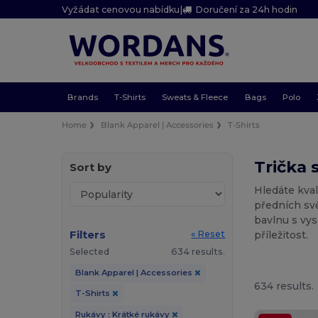
Vyžádat cenovou nabídku
|
Doručení za 24h hodin
Brands
T-Shirts
Sweats & Fleece
Bags
Polo
Home
Blank Apparel | Accessories
T-Shirts
Trička 
Sort by
Hledáte kval
předních svě
bavlnu s vys
Filters
příležitost.
« Reset
Selected
634 results.
Blank Apparel | Accessories
634 results.
T-Shirts
Rukávy : Krátké rukávy