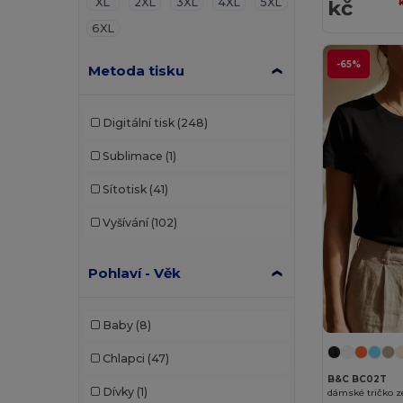
kč
XL
2XL
3XL
4XL
5XL
6XL
-65%
Metoda tisku
Digitální tisk
(248)
Sublimace
(1)
Sítotisk
(41)
Vyšívání
(102)
Pohlaví - Věk
Baby
(8)
Chlapci
(47)
B&C BC02T
Dívky
(1)
dámské tričko z