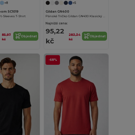
+8
+5
Loom SC1019
Gildan GN400
t-Sleeves T-Shirt
Pánské Tričko Gildan GN400 Klasický Styl
Najnižší cena:
95,22
85,97
283,34
Objednat
Objednat
kč
kč
kč
-68%