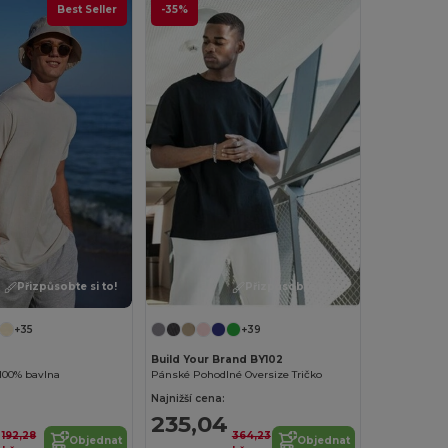
Best Seller
-35%
Přizpůsobte si to!
Přizpůsobte si to!
+35
+39
Build Your Brand BY102
100% bavlna
Pánské Pohodlné Oversize Tričko
Najnižší cena:
235,04
192,28
364,23
Objednat
Objednat