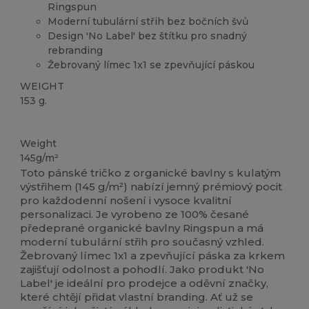
Ringspun
Moderní tubulární střih bez bočních švů
Design 'No Label' bez štítku pro snadný
rebranding
Žebrovaný límec 1x1 se zpevňující páskou
WEIGHT
153 g.
Organic
Přizpůsobitelné
Organic
Organic
Organic
Weight
145g/m²
Toto pánské tričko z organické bavlny s kulatým
výstřihem (145 g/m²) nabízí jemný prémiový pocit
pro každodenní nošení i vysoce kvalitní
personalizaci. Je vyrobeno ze 100% česané
předeprané organické bavlny Ringspun a má
moderní tubulární střih pro současný vzhled.
Žebrovaný límec 1x1 a zpevňující páska za krkem
zajišťují odolnost a pohodlí. Jako produkt 'No
Label' je ideální pro prodejce a oděvní značky,
které chtějí přidat vlastní branding. Ať už se