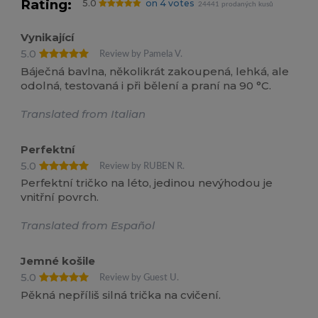
Rating:
5.0
on 4 votes
24441 prodaných kusů
Vynikající
5.0
Review by Pamela V.
Báječná bavlna, několikrát zakoupená, lehká, ale
odolná, testovaná i při bělení a praní na 90 °C.
Translated from Italian
Perfektní
5.0
Review by RUBEN R.
Perfektní tričko na léto, jedinou nevýhodou je
vnitřní povrch.
Translated from Español
Jemné košile
5.0
Review by Guest U.
Pěkná nepříliš silná trička na cvičení.