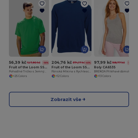
P
56,39 kč
204,76 kč
97,99 kč
127,80 kč
374,17 kč
158,77 kč
-56%
-45%
-38%
Fruit of the Loom SS030
Fruit of the Loom SS270
Roly CA6535
Pohodlné Tričko s Jemným Pocitem
Pánská Mikina s Rychleschnoucí Technologií
BRENDA Přiléhavé dámské/dívčí tílko s boxerskými ramínky z hladkého úpletu
+25 Colors
+12 Colors
+13 Colors
Zobrazit vše