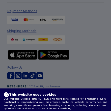
Payment Methods
Shipping Methods
Follow Us
2026. All Rights Reserved
Terms & Conditions
|
Customization Policy
|
Privacy Policy
|
Cookies
This website uses cookies
Policy
|
Site Map
Our website utilises both our own and third-party cookies for enhancing overall
functionality, remembering your preferences, analysing website performance, and
ensuring a smooth and personalised browsing experience, including tailored content,
optimised interactions with our website, and advertising.