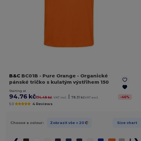
B&C
BC01B
- Pure Orange
- Organické
pánské tričko s kulatým výstřihem 150
Starting at
94.76 kč
|
-
46
%
174.49 kč
VAT incl.
78.31 kč
VAT excl.
5.0
4 Reviews
Choose a colour:
Zobrazit vše
+ 20
Size chart