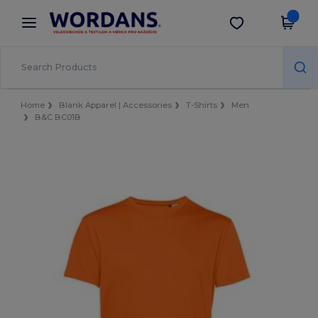
×
Aplikace Wordans
Stáhnout app
Lepší ceny v aplikaci!
Home
Blank Apparel | Accessories
T-Shirts
Men
B&C BC01B