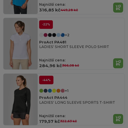
Najnižší cena:
316,85 kč
449,28 kč
-22%
+2
ProAct PA481
LADIES' SHORT SLEEVE POLO SHIRT
Najnižší cena:
284,96 kč
366,08 kč
-44%
+1
ProAct PA444
LADIES' LONG SLEEVE SPORTS T-SHIRT
Najnižší cena:
179,57 kč
322,63 kč