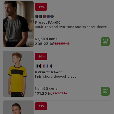
-37%
Proact PA4010
Adult Triblend two-tone sports short sleeve t-shirt
Najnižší cena:
205,23 kč
326,56 kč
-30%
PROACT PA4001
Kids’ short-sleeved jersey
Najnižší cena:
171,25 kč
243,82 kč
-33%