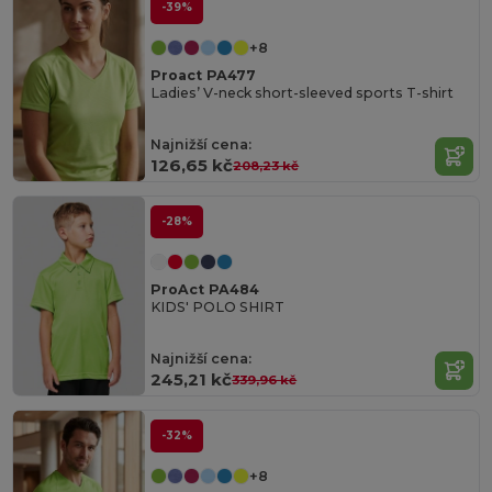
-39%
+8
Proact PA477
Ladies’ V-neck short-sleeved sports T-shirt
Najnižší cena:
126,65 kč
208,23 kč
-28%
ProAct PA484
KIDS' POLO SHIRT
Najnižší cena:
245,21 kč
339,96 kč
-32%
+8