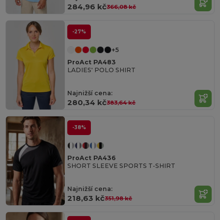
284,96 kč
366,08 kč
-27%
+5
ProAct PA483
LADIES' POLO SHIRT
Najnižší cena:
280,34 kč
383,64 kč
-38%
ProAct PA436
SHORT SLEEVE SPORTS T-SHIRT
Najnižší cena:
218,63 kč
351,98 kč