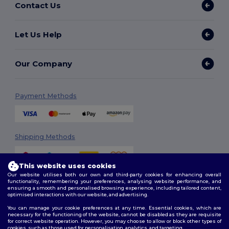
Contact Us
Let Us Help
Our Company
Payment Methods
Shipping Methods
This website uses cookies
Our website utilises both our own and third-party cookies for enhancing overall
functionality, remembering your preferences, analysing website performance, and
ensuring a smooth and personalised browsing experience, including tailored content,
optimised interactions with our website, and advertising.
You can manage your cookie preferences at any time. Essential cookies, which are
Follow Us
necessary for the functioning of the website, cannot be disabled as they are requisite
for correct website operation. However, you may choose to allow or block other types of
cookies, such as those used for personalisation, analytics, and targeting.