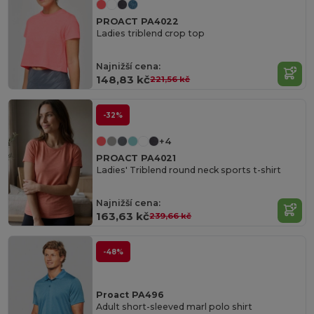
PROACT PA4022
Ladies triblend crop top
Najnižší cena:
148,83 kč
221,56 kč
-32%
+4
PROACT PA4021
Ladies' Triblend round neck sports t-shirt
Najnižší cena:
163,63 kč
239,66 kč
-48%
Proact PA496
Adult short-sleeved marl polo shirt