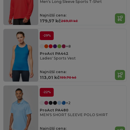
Men's Long Sleeve Sports T-Shirt
Najnižší cena:
179,57 kč
269,01 kč
-29%
+8
ProAct PA442
Ladies' Sports Vest
Najnižší cena:
113,01 kč
159,70 kč
-22%
+2
ProAct PA480
MEN'S SHORT SLEEVE POLO SHIRT
Najnižší cena: