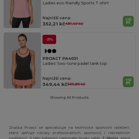
Ladies eco-friendly Sports T-shirt
Najnižší cena:
352,21 kč
481,40 kč
-31%
PROACT PA4031
Ladies' two-tone padel tank top
Najnižší cena:
349,44 kč
505,85 kč
Showing All Products.
Značka Proact se specializuje na technické sportovní oblečení,
které splňuje nároky profesionálních sportovců i rekreačních
nadšenců. V této kategorii naleznete široký výběr
T-Shirts
, které