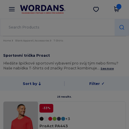
×
Aplikace Wordans
Stáhnout app
Lepší ceny v aplikaci!
Home
Blank Apparel | Accessories
T-Shirts
Sportovní trička Proact
Hledáte špičkové sportovní vybavení pro svůj tým nebo firmu?
Naše nabídka T-Shirts od značky Proact kombinuje…
See more
Sort by
Filter
✓
25 results.
-33%
+3
ProAct PA443