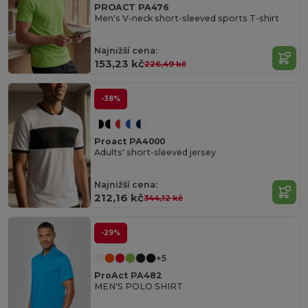
PROACT PA476
Men's V-neck short-sleeved sports T-shirt
Najnižší cena:
153,23 kč
226,49 kč
-38%
Proact PA4000
Adults' short-sleeved jersey
Najnižší cena:
212,16 kč
344,12 kč
-29%
+5
ProAct PA482
MEN'S POLO SHIRT