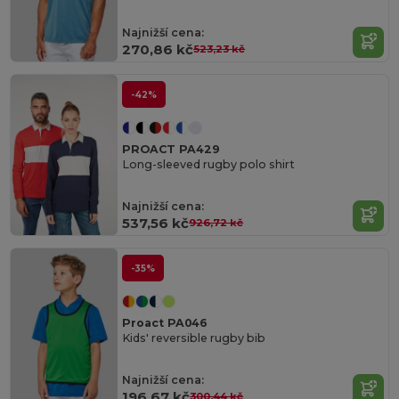
Najnižší cena:
270,86 kč
523,23 kč
-42%
PROACT PA429
Long-sleeved rugby polo shirt
Najnižší cena:
537,56 kč
926,72 kč
-35%
Proact PA046
Kids' reversible rugby bib
Najnižší cena:
196,67 kč
300,44 kč