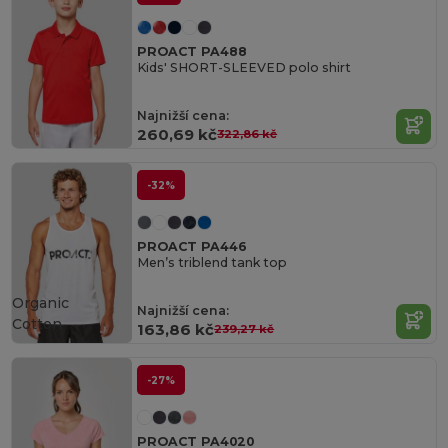
PROACT PA488
Kids' SHORT-SLEEVED polo shirt
Najnižší cena:
260,69 kč
322,86 kč
-32%
PROACT PA446
Men’s triblend tank top
Organic
Najnižší cena:
Cotton
163,86 kč
239,27 kč
-27%
PROACT PA4020