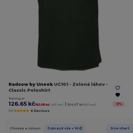
Radsow by Uneek
UC101
- Zelená láhev
-
Classic Poloshirt
Starting at
126.65 kč
|
-
31
%
182.58 kč
VAT incl.
104.67 kč
VAT excl.
5.0
6 Reviews
Choose a colour:
Zobrazit vše
+ 16
Size chart