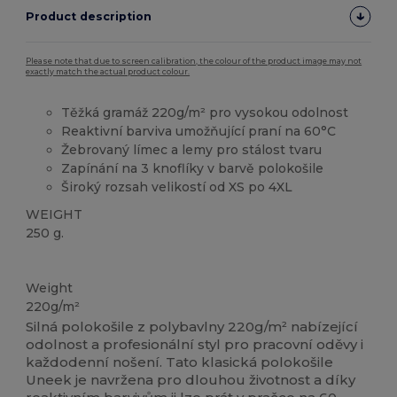
Product description
Please note that due to screen calibration, the colour of the product image may not
exactly match the actual product colour.
Těžká gramáž 220g/m² pro vysokou odolnost
Reaktivní barviva umožňující praní na 60°C
Žebrovaný límec a lemy pro stálost tvaru
Zapínání na 3 knoflíky v barvě polokošile
Široký rozsah velikostí od XS po 4XL
WEIGHT
250 g.
Promyjte při 60°C
Přizpůsobitelné
Vysoké zásoby
Weight
220g/m²
Silná polokošile z polybavlny 220g/m² nabízející
odolnost a profesionální styl pro pracovní oděvy i
každodenní nošení. Tato klasická polokošile
Uneek je navržena pro dlouhou životnost a díky