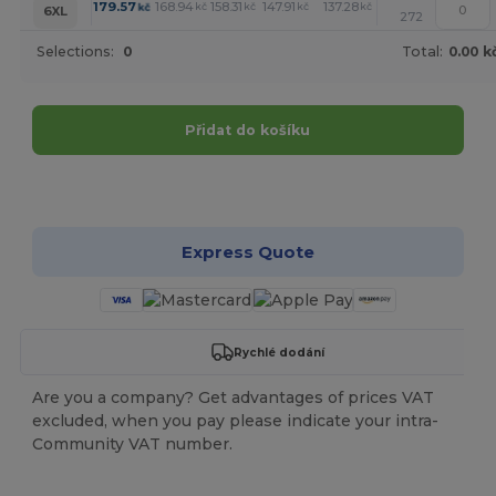
+
179.57
168.94
158.31
147.91
137.28
126.65
kč
kč
kč
kč
kč
kč
6XL
272
Selections:
0
Total:
0.00 k
Přidat do košíku
Přizpůsobte si to!
Express Quote
Rychlé dodání
Are you a company? Get advantages of prices VAT
excluded, when you pay please indicate your intra-
Community VAT number.