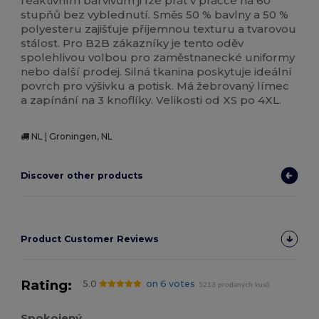
reaktivním barvivům ji lze prát v pračce na 60
stupňů bez vyblednutí. Směs 50 % bavlny a 50 %
polyesteru zajišťuje příjemnou texturu a tvarovou
stálost. Pro B2B zákazníky je tento oděv
spolehlivou volbou pro zaměstnanecké uniformy
nebo další prodej. Silná tkanina poskytuje ideální
povrch pro výšivku a potisk. Má žebrovaný límec
a zapínání na 3 knoflíky. Velikosti od XS po 4XL.
NL | Groningen, NL
Discover other products
Product Customer Reviews
Rating:
5.0
on 6 votes
5213 prodaných kusů
Spokojený