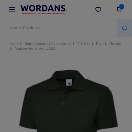
×
Aplikace Wordans
Stáhnout app
Lepší ceny v aplikaci!
Home
Blank Apparel | Accessories
T-Shirts
Polo
Unisex
Radsow by Uneek UC101