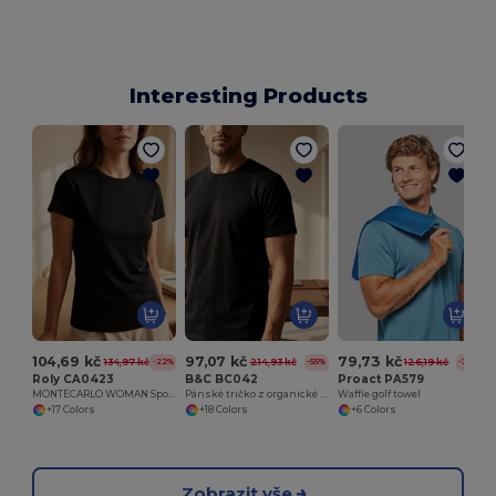
Interesting Products
T
104,69 kč
97,07 kč
79,73 kč
134,97 kč
214,93 kč
126,19 kč
-22%
-55%
-37%
Roly CA0423
B&C BC042
Proact PA579
MONTECARLO WOMAN Sportovní dámské triko
Pánské tričko z organické bavlny
Waffle golf towel
+17 Colors
+18 Colors
+6 Colors
Zobrazit vše