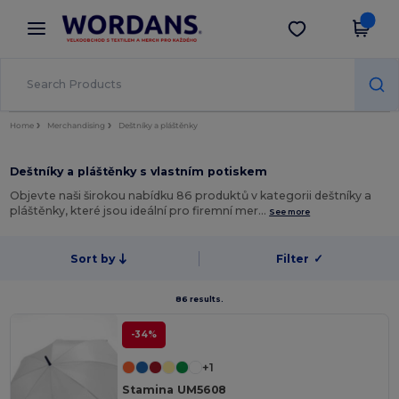
×
Aplikace Wordans
Stáhnout app
Lepší ceny v aplikaci!
Home
Merchandising
Deštníky a pláštěnky
Deštníky a pláštěnky s vlastním potiskem
Objevte naši širokou nabídku 86 produktů v kategorii deštníky a
pláštěnky, které jsou ideální pro firemní mer…
See more
Sort by
Filter
✓
86 results.
-34%
+1
Stamina UM5608