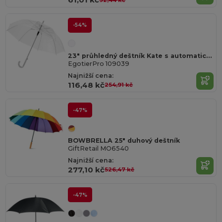
-54%
23" průhledný deštník Kate s automatickým otvíráním
EgotierPro 109039
Najnižší cena:
116,48 kč
254,91 kč
-47%
BOWBRELLA 25" duhový deštník
GiftRetail MO6540
Najnižší cena:
277,10 kč
526,47 kč
-47%