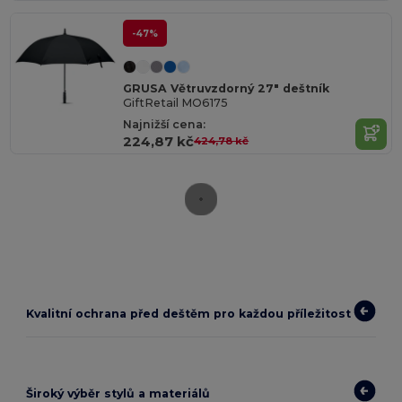
-47%
GRUSA Větruvzdorný 27" deštník
GiftRetail MO6175
Najnižší cena:
224,87 kč
424,78 kč
Kvalitní ochrana před deštěm pro každou příležitost
Široký výběr stylů a materiálů