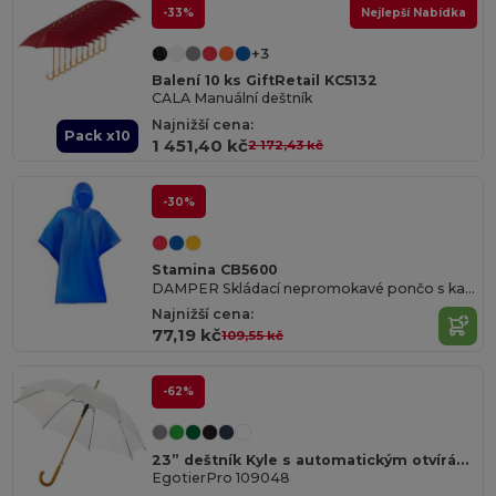
-33%
Nejlepší Nabídka
+3
Balení 10 ks GiftRetail KC5132
CALA Manuální deštník
Najnižší cena:
Pack x10
1 451,40 kč
2 172,43 kč
-30%
Stamina CB5600
DAMPER Skládací nepromokavé pončo s kapucí a otvory na ruce
Najnižší cena:
77,19 kč
109,55 kč
-62%
23” deštník Kyle s automatickým otvíráním a dřevěnou tyčí a rukojetí
EgotierPro 109048