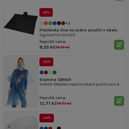
-55%
+2
Pláštěnka Ziva na jedno použití v obalu
EgotierPro 100429
Najnižší cena:
8,55 kč
18,95 kč
-32%
Stamina CB5601
SHAKA Skládací nepromokavé pončo pro dospělé s kapucí a otvory na ruce
Najnižší cena:
12,71 kč
18,72 kč
-44%