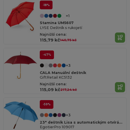
-18%
+1
Stamina UM5607
LYSE Deštník s rukojetí
Najnižší cena:
115,79 kč
140,75 kč
-47%
+3
CALA Manuální deštník
GiftRetail KC5132
Najnižší cena:
115,09 kč
217,24 kč
-59%
+3
23" deštník Lisa s automatickým otvíráním a dřevěnou rukojetí
EgotierPro 109017