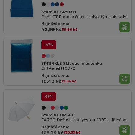
Stamina GR9009
PLANET Pletená čepice s dvojitým zahnutím
Najnižší cena:
42,99 kč
59,86 kč
-47%
SPRINKLE Skládací pláštěnka
GiftRetail IT0972
Najnižší cena:
10,40 kč
19,64 kč
-38%
Stamina UM5611
FARGO Deštník z polyesteru 190T s dřevěnou rukojetí a automatickým otevíráním
Najnižší cena:
105,39 kč
170,33 kč