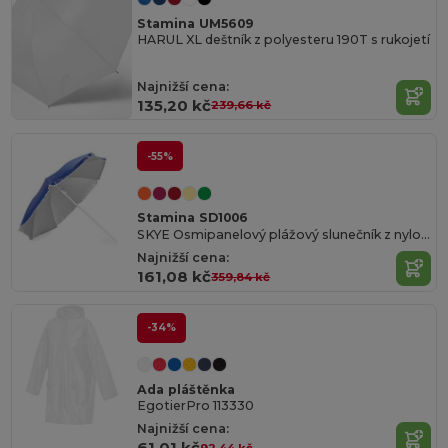
Stamina UM5609
HARUL XL deštník z polyesteru 190T s rukojetí
Najnižší cena:
135,20 kč
239,66 kč
-55%
Stamina SD1006
SKYE Osmipanelový plážový slunečník z nylonu s vnitřní UV ochranou a lemováním v chlopních
Najnižší cena:
161,08 kč
359,84 kč
-34%
Ada pláštěnka
EgotierPro 113330
Najnižší cena:
61,01 kč
92,44 kč