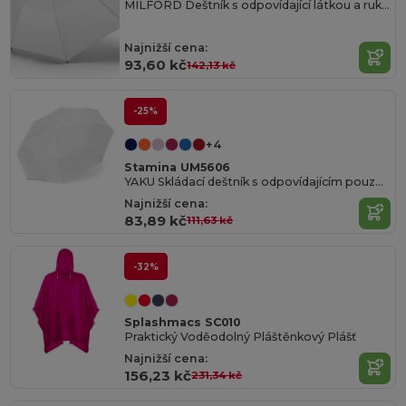
MILFORD Deštník s odpovídající látkou a rukojetí
Najnižší cena:
93,60 kč
142,13 kč
-25%
+4
Stamina UM5606
YAKU Skládací deštník s odpovídajícím pouzdrem
Najnižší cena:
83,89 kč
111,63 kč
-32%
Splashmacs SC010
Praktický Voděodolný Pláštěnkový Plášť
Najnižší cena:
156,23 kč
231,34 kč