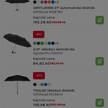
+3
GENTLEMEN 21" automatický deštník
GiftRetail MO8780
Najnižší cena:
192,28 kč
403,98 kč
-56%
+5
21,5" skládací deštník Ida
EgotierPro 109052
Najnižší cena:
84,82 kč
192,75 kč
-47%
TRALEE Skládací deštník
GiftRetail MO9604
Najnižší cena:
195,98 kč
372,78 kč