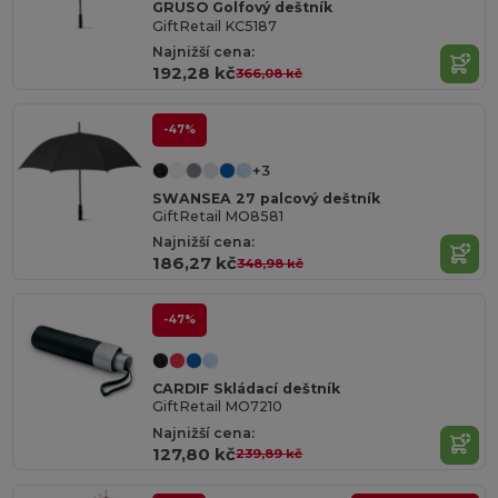
GRUSO Golfový deštník
GiftRetail KC5187
Najnižší cena:
192,28 kč
366,08 kč
-47%
+3
SWANSEA 27 palcový deštník
GiftRetail MO8581
Najnižší cena:
186,27 kč
348,98 kč
-47%
CARDIF Skládací deštník
GiftRetail MO7210
Najnižší cena:
127,80 kč
239,89 kč