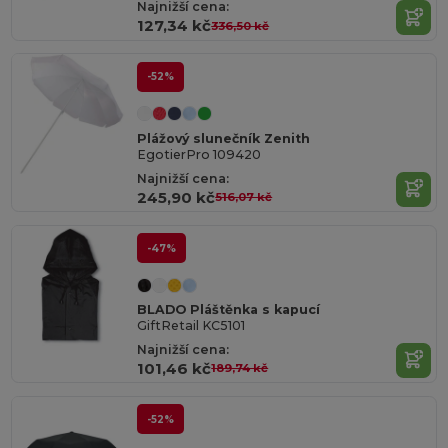
Najnižší cena:
127,34 kč
336,50 kč
-52%
Plážový slunečník Zenith
EgotierPro 109420
Najnižší cena:
245,90 kč
516,07 kč
-47%
BLADO Pláštěnka s kapucí
GiftRetail KC5101
Najnižší cena:
101,46 kč
189,74 kč
-52%