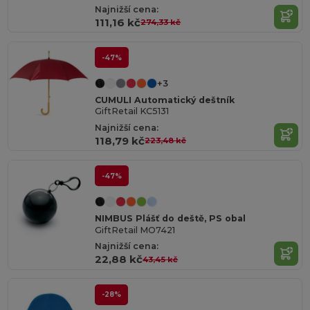
Najnižší cena:
111,16 kč
274,33 kč
-47%
+3
CUMULI Automatický deštník
GiftRetail KC5131
Najnižší cena:
118,79 kč
223,48 kč
-47%
NIMBUS Plášť do deště, PS obal
GiftRetail MO7421
Najnižší cena:
22,88 kč
43,45 kč
-28%