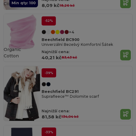
Min qty: 100
Cotton
8,09 kč
18,26 kč
-52%
+4
Beechfield BC900
Univerzální Bezešvý Komfortní Šátek
Organic
Najnižší cena:
Cotton
40,21 kč
83,43 kč
-39%
Beechfield BC291
Suprafleece™ Dolomite scarf
Najnižší cena:
81,58 kč
134,04 kč
-33%