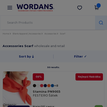
×
Aplikace Wordans
Stáhnout app
Lepší ceny v aplikaci!
Home
Blank Apparel | Accessories
Accessories
Scarf
Accessories Scarf
wholesale and retail
Sort by
Filter
✓
50 results.
-56%
Nejlepší Nabídka
+8
Stamina PN9003
FESTERO Šátek
Organic
Najnižší cena: