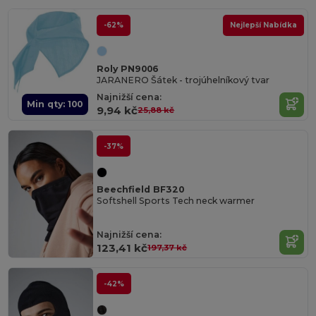
-62%
Nejlepší Nabídka
Roly PN9006
JARANERO Šátek - trojúhelníkový tvar
Najnižší cena:
Min qty: 100
9,94 kč
25,88 kč
-37%
Beechfield BF320
Softshell Sports Tech neck warmer
Najnižší cena:
123,41 kč
197,37 kč
-42%