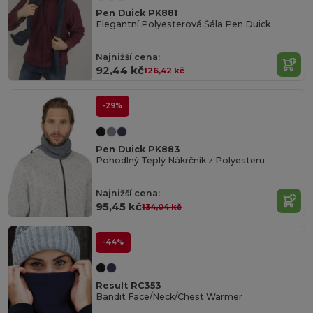
Pen Duick PK881
Elegantní Polyesterová Šála Pen Duick
Najnižší cena:
92,44 kč
126,42 kč
-29%
Pen Duick PK883
Pohodlný Teplý Nákrčník z Polyesteru
Najnižší cena:
95,45 kč
134,04 kč
-44%
Result RC353
Bandit Face/Neck/Chest Warmer