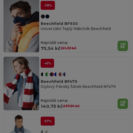
-38%
Beechfield BF930
Univerzální Teplý Nákrčník Beechfield
Najnižší cena:
75,34 kč
121,33 kč
-41%
Beechfield BF479
Stylový Pánský Šátek Beechfield BF479
Najnižší cena:
140,75 kč
237,81 kč
-57%