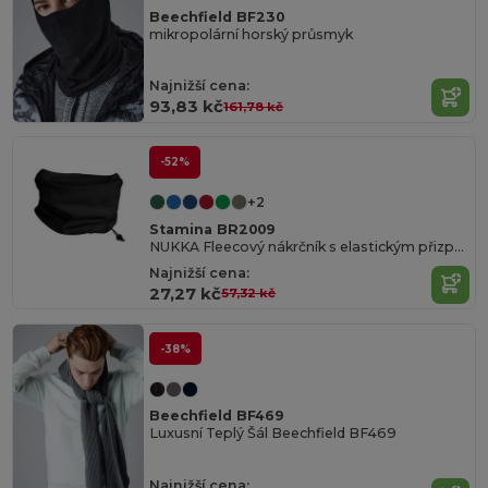
Beechfield BF230
mikropolární horský průsmyk
Najnižší cena:
93,83 kč
161,78 kč
-52%
+2
Stamina BR2009
NUKKA Fleecový nákrčník s elastickým přizpůsobením
Najnižší cena:
27,27 kč
57,32 kč
-38%
Beechfield BF469
Luxusní Teplý Šál Beechfield BF469
Najnižší cena: