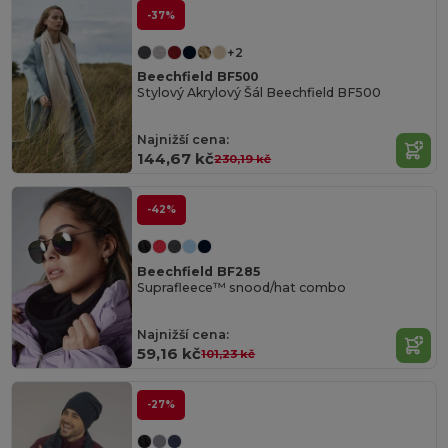
-37%
+2
Beechfield BF500
Stylový Akrylový Šál Beechfield BF500
Najnižší cena:
144,67 kč
230,19 kč
-42%
Beechfield BF285
Suprafleece™ snood/hat combo
Najnižší cena:
59,16 kč
101,23 kč
-27%