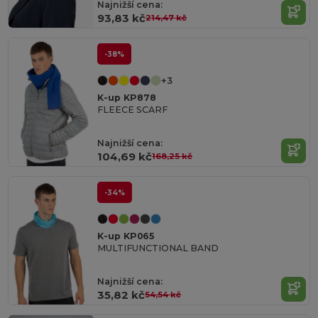
Najnižší cena:
93,83 kč
214,47 kč
-38%
+3
K-up KP878
FLEECE SCARF
Najnižší cena:
104,69 kč
168,25 kč
-34%
K-up KP065
MULTIFUNCTIONAL BAND
Najnižší cena:
35,82 kč
54,54 kč