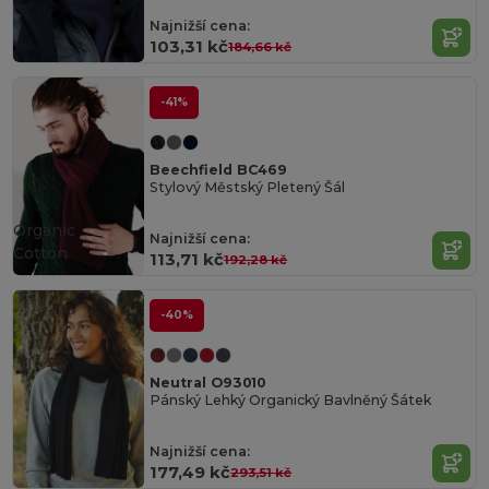
Najnižší cena:
103,31 kč
184,66 kč
-41%
Beechfield BC469
Stylový Městský Pletený Šál
Organic
Najnižší cena:
Cotton
113,71 kč
192,28 kč
-40%
Neutral O93010
Pánský Lehký Organický Bavlněný Šátek
Najnižší cena:
177,49 kč
293,51 kč