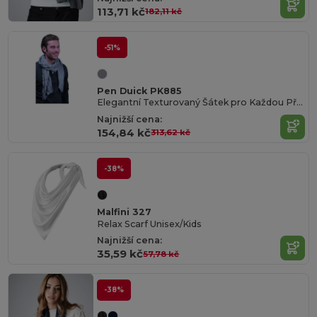
113,71 kč
182,11 kč
-51%
Pen Duick PK885
Elegantní Texturovaný Šátek pro Každou Příležitost
Najnižší cena:
154,84 kč
313,62 kč
-38%
Malfini 327
Relax Scarf Unisex/Kids
Najnižší cena:
35,59 kč
57,78 kč
-38%