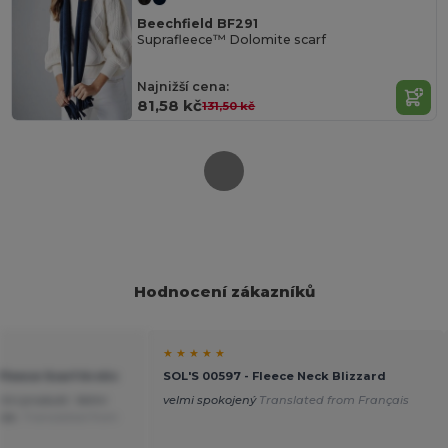
Beechfield BF291
Suprafleece™ Dolomite scarf
Najnižší cena:
81,58 kč
131,50 kč
Hodnocení zákazníků
★ ★ ★ ★ ★
Fleece Scarf Arctic
SOL'S 00597 - Fleece Neck Blizzard
tní produkt. Velmi
velmi spokojený
Translated from Français
íze.
Translated from