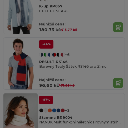
K-up KP067
CHECHE SCARF
Najnižší cena:
180,73 kč
415,77 kč
-44%
+6
RESULT RS146
Barevný Teplý Šátek RS146 pro Zimu
Najnižší cena:
96,60 kč
171,95 kč
-87%
+3
Stamina BR9004
NANUK Multifunkční nákrčník s rovným střihem a trubkovým designem