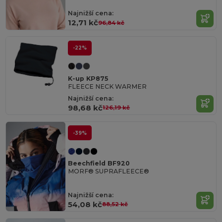
Najnižší cena:
12,71 kč
96,84 kč
-22%
K-up KP875
FLEECE NECK WARMER
Najnižší cena:
98,68 kč
126,19 kč
-39%
Beechfield BF920
MORF® SUPRAFLEECE®
Najnižší cena:
54,08 kč
88,52 kč