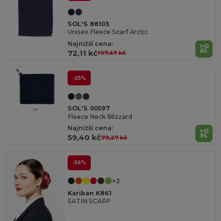
SOL'S 88103
Unisex Fleece Scarf Arctic
Najnižší cena:
72,11 kč
107,47 kč
-25%
SOL'S 00597
Fleece Neck Blizzard
Najnižší cena:
59,40 kč
79,27 kč
-56%
+2
Kariban K861
SATIN SCARF