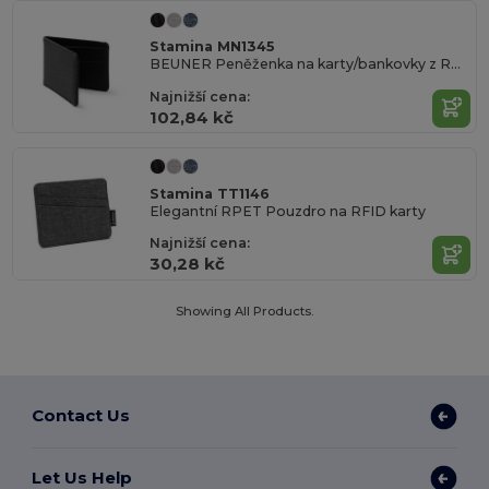
Stamina MN1345
BEUNER Peněženka na karty/bankovky z RPET polyesteru s vřesovým designem a ochranou RFID
Najnižší cena:
102,84 kč
Stamina TT1146
Elegantní RPET Pouzdro na RFID karty
Najnižší cena:
30,28 kč
Showing All Products.
Contact Us
Let Us Help