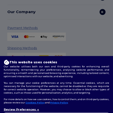
Our Company
Payment Methods
Shipping Methods
This website uses cookies
Our website utilises both our own and third-party cookies for enhancing overall
functionality, remembering your preferences, analysing website performance, and
ensuring a smooth and personalised browsing experience, including tailored content,
optimised interactions with our website, and advertising.
You can manage your cookie preferences at any time. Essential cookies, which are
Follow Us
necessary for the functioning of the website, cannot be disabled as they are requisite
for correct website operation. However, you may choose to allow or block other types of
cookies, such as those used for personalisation, analytics, and targeting.
For more details on how we use cookies, how to control them, and on third-party cookies,
please review our
Cookies Policy
and
Privacy Policy
.
2026. All Rights Reserved
Review Preferences
Terms & Conditions
|
Customization Policy
|
Privacy Policy
|
Cookies