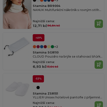
+3
Stamina BR9004
NANUK Multifunkční nákrčník s rovným střihem a trubkovým designem
Najnižší cena:
12,71 kč
96,84 kč
-49%
+2
Stamina SG8110
CLOUD Pouzdro na brýle se stahovací šňůrkou
Najnižší cena:
6,93 kč
13,64 kč
-53%
Stamina ZS8151
YLLIER Unisex hotelové pantofle z příjemné bavlny/polyesteru s polstrovanou podšívkou
Najnižší cena: