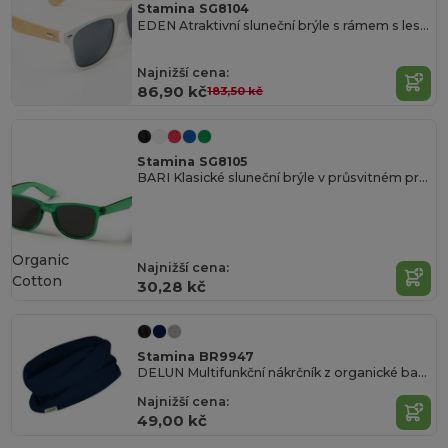
Stamina SG8104
EDEN Atraktivní sluneční brýle s rámem s lesklou povrchovou úpravou a chrániči z přírodního bambusu
Najnižší cena:
86,90 kč
183,50 kč
Stamina SG8105
BARI Klasické sluneční brýle v průsvitném provedení
Organic
Najnižší cena:
Cotton
30,28 kč
Stamina BR9947
DELUN Multifunkční nákrčník z organické bavlny o gramáži 150 g/m²
Najnižší cena:
49,00 kč