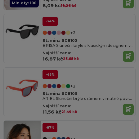
Min qty: 100
8,09 kč
18,26 kč
-34%
+2
Stamina SG8100
BRISA Sluneční brýle s klasickým designem v lesklém provedení a ochranou UV400
Najnižší cena:
16,87 kč
25,65 kč
-46%
+2
Stamina SG8103
ARIEL Sluneční brýle s rámem v matné povrchové úpravě a čočkami s ochranou UV400
Najnižší cena:
11,56 kč
21,49 kč
-87%