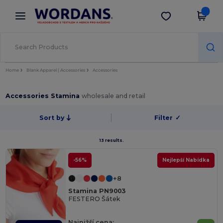
×
Aplikace Wordans
Stáhnout app
Lepší ceny v aplikaci!
Home
Blank Apparel | Accessories
Accessories
Accessories Stamina
wholesale and retail
Sort by
Filter
✓
13 results.
-56%
Nejlepší Nabídka
+8
Stamina PN9003
FESTERO Šátek
Najnižší cena: