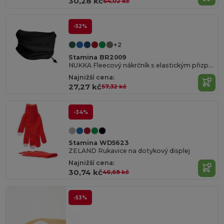
30,28 kč
64,02 kč
-52%
+2
Stamina BR2009
NUKKA Fleecový nákrčník s elastickým přizpůsobením
Najnižší cena:
27,27 kč
57,32 kč
-34%
Stamina WD5623
ZELAND Rukavice na dotykový displej
Najnižší cena:
30,74 kč
46,68 kč
-53%