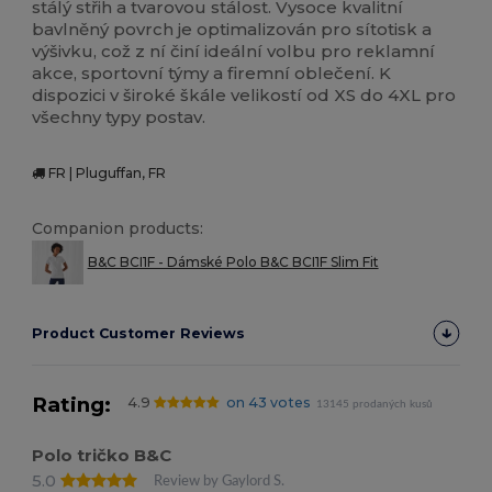
stálý střih a tvarovou stálost. Vysoce kvalitní
bavlněný povrch je optimalizován pro sítotisk a
výšivku, což z ní činí ideální volbu pro reklamní
akce, sportovní týmy a firemní oblečení. K
dispozici v široké škále velikostí od XS do 4XL pro
všechny typy postav.
FR | Pluguffan, FR
Companion products:
B&C BCI1F - Dámské Polo B&C BCI1F Slim Fit
Product Customer Reviews
Rating:
4.9
on 43 votes
13145 prodaných kusů
Polo tričko B&C
5.0
Review by Gaylord S.