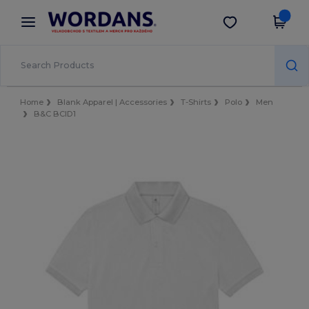
×
Aplikace Wordans
Stáhnout app
Lepší ceny v aplikaci!
Home
Blank Apparel | Accessories
T-Shirts
Polo
Men
B&C BCID1