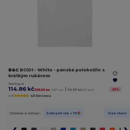
B&C
BCID1
- White
- pánská polokošile s
krátkým rukávem
Starting at
114.86 kč
|
-
66
%
336.50 kč
VAT incl.
94.93 kč
VAT excl.
4.9
43 Reviews
Choose a colour:
Zobrazit vše
+ 19
Size chart