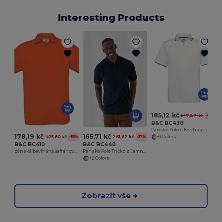
Interesting Products
185,12 kč
547,27 kč
-66%
B&C BC430
Pánské Polo s Kontrastním Límcem a Rukávy
178,19 kč
165,71 kč
405,60 kč
261,62 kč
-56%
-37%
+1 Colors
B&C BC410
B&C BC440
pánská bavlněná šafránová polokošile
Pánské Polo Tričko z Jemné Bavlny
+2 Colors
Zobrazit vše