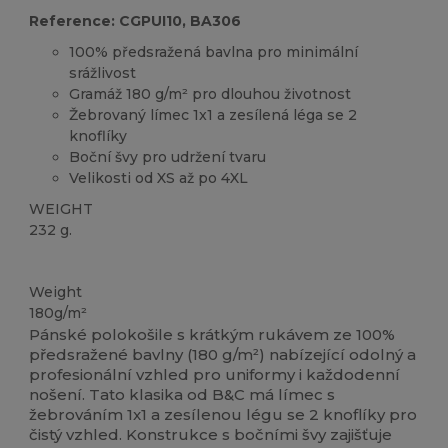
Reference: CGPUI10, BA306
100% předsražená bavlna pro minimální
srážlivost
Gramáž 180 g/m² pro dlouhou životnost
Žebrovaný límec 1x1 a zesílená léga se 2
knoflíky
Boční švy pro udržení tvaru
Velikosti od XS až po 4XL
WEIGHT
232 g.
Přizpůsobitelné
Vysoké zásoby
Weight
180g/m²
Pánské polokošile s krátkým rukávem ze 100%
předsražené bavlny (180 g/m²) nabízející odolný a
profesionální vzhled pro uniformy i každodenní
nošení. Tato klasika od B&C má límec s
žebrováním 1x1 a zesílenou légu se 2 knoflíky pro
čistý vzhled. Konstrukce s bočními švy zajišťuje