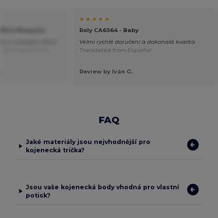
★ ★ ★ ★ ★
-Shirt Mosquito
Roly CA6564 - Baby
ici i v barvách, které
Velmi rychlé doručení a dokonalá kvalita
é.
Translated from
Translated from Español
.
Review by Iván G.
FAQ
Jaké materiály jsou nejvhodnější pro
kojenecká trička?
Jsou vaše kojenecká body vhodná pro vlastní
potisk?