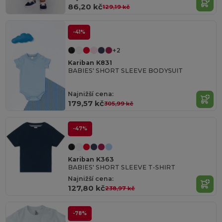
86,20 kč
129,19 kč
-41%
+2
Kariban K831
BABIES' SHORT SLEEVE BODYSUIT
Najnižší cena:
179,57 kč
305,99 kč
-47%
Kariban K363
BABIES' SHORT SLEEVE T-SHIRT
Najnižší cena:
127,80 kč
238,97 kč
-78%