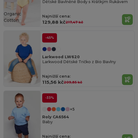
Dětské Bavlněné Body s Krátkým Rukávem
Organic
Najnižší cena:
Cotton
129,88 kč
217,47 kč
-45%
Larkwood LW620
Larkwood Dětské Tričko z Bio Bavlny
Najnižší cena:
115,56 kč
209,85 kč
-33%
+5
Roly CA6564
Baby
Najnižší cena: