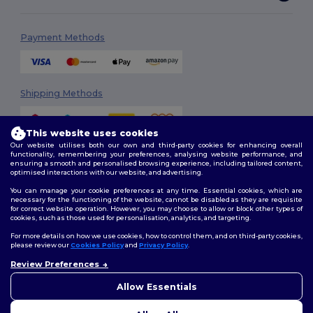
Payment Methods
Shipping Methods
This website uses cookies
Our website utilises both our own and third-party cookies for enhancing overall
functionality, remembering your preferences, analysing website performance, and
ensuring a smooth and personalised browsing experience, including tailored content,
optimised interactions with our website, and advertising.
You can manage your cookie preferences at any time. Essential cookies, which are
Follow Us
necessary for the functioning of the website, cannot be disabled as they are requisite
for correct website operation. However, you may choose to allow or block other types of
cookies, such as those used for personalisation, analytics, and targeting.
For more details on how we use cookies, how to control them, and on third-party cookies,
please review our
Cookies Policy
and
Privacy Policy
.
2026. All Rights Reserved
Review Preferences
Terms & Conditions
|
Customization Policy
|
Privacy Policy
|
Cookies
👋
Ahoj
Policy
|
Site Map
Pokud máte jakékoli dotazy
Allow Essentials
nebo obavy, můžete nás
kdykoli kontaktovat. Náš