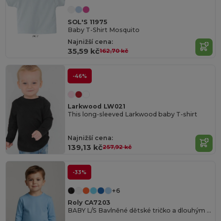
SOL'S 11975
Baby T-Shirt Mosquito
Najnižší cena:
35,59 kč
162,70 kč
-46%
Larkwood LW021
This long-sleeved Larkwood baby T-shirt
Najnižší cena:
139,13 kč
257,92 kč
-33%
+6
Roly CA7203
BABY L/S Bavlněné dětské tričko a dlouhým rukávem