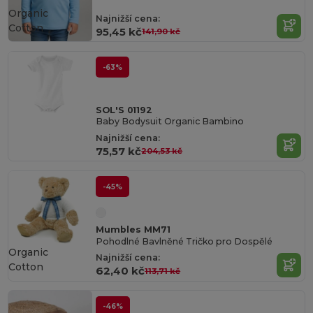
Organic
Najnižší cena:
Cotton
95,45 kč
141,90 kč
-63%
SOL'S 01192
Baby Bodysuit Organic Bambino
Najnižší cena:
75,57 kč
204,53 kč
-45%
Mumbles MM71
Pohodlné Bavlněné Tričko pro Dospělé
Organic
Najnižší cena:
Cotton
62,40 kč
113,71 kč
-46%