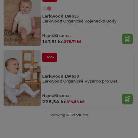
Larkwood LW655
Larkwood Organické Kojenecké Body
Organic
Najnižší cena:
Cotton
147,91 kč
275,71 kč
-45%
Larkwood LW650
Larkwood Organické Pyžamo pro Děti
Najnižší cena:
228,34 kč
414,84 kč
Showing All Products.