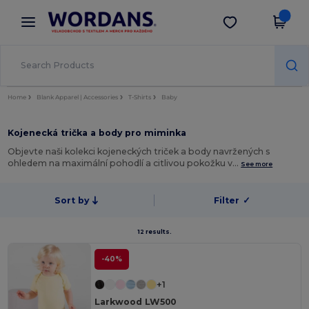
×
Aplikace Wordans
Stáhnout app
Lepší ceny v aplikaci!
Home
Blank Apparel | Accessories
T-Shirts
Baby
Kojenecká trička a body pro miminka
Objevte naši kolekci kojeneckých triček a body navržených s
ohledem na maximální pohodlí a citlivou pokožku v…
See more
Sort by
Filter
✓
12 results.
-40%
+1
Larkwood LW500