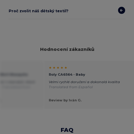
Proč zvolit náš dětský textil?
Hodnocení zákazníků
★ ★ ★ ★ ★
-Shirt Mosquito
Roly CA6564 - Baby
ici i v barvách, které
Velmi rychlé doručení a dokonalá kvalita
é.
Translated from
Translated from Español
.
Review by Iván G.
FAQ