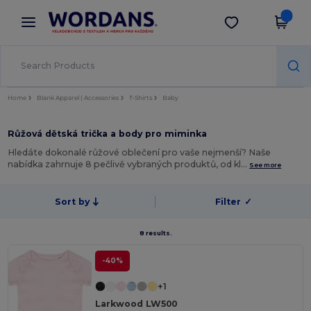
×
Aplikace Wordans
Stáhnout app
Lepší ceny v aplikaci!
Home
Blank Apparel | Accessories
T-Shirts
Baby
Růžová dětská trička a body pro miminka
Hledáte dokonalé růžové oblečení pro vaše nejmenší? Naše
nabídka zahrnuje 8 pečlivě vybraných produktů, od kl…
See more
Sort by
Filter
✓
8 results.
-40%
+1
Larkwood LW500