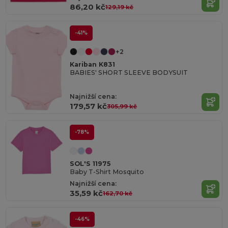
86,20 kč
129,19 kč
-41%
+2
Kariban K831
BABIES' SHORT SLEEVE BODYSUIT
Najnižší cena:
179,57 kč
305,99 kč
-78%
SOL'S 11975
Baby T-Shirt Mosquito
Najnižší cena:
35,59 kč
162,70 kč
-46%