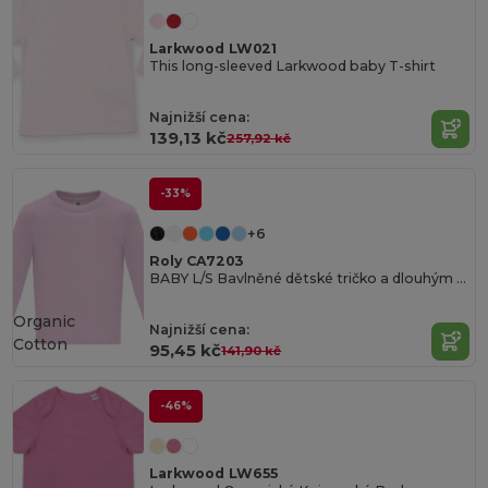
Larkwood LW021
This long-sleeved Larkwood baby T-shirt
Najnižší cena:
139,13 kč
257,92 kč
-33%
+6
Roly CA7203
BABY L/S Bavlněné dětské tričko a dlouhým rukávem
Organic
Najnižší cena:
Cotton
95,45 kč
141,90 kč
-46%
Larkwood LW655