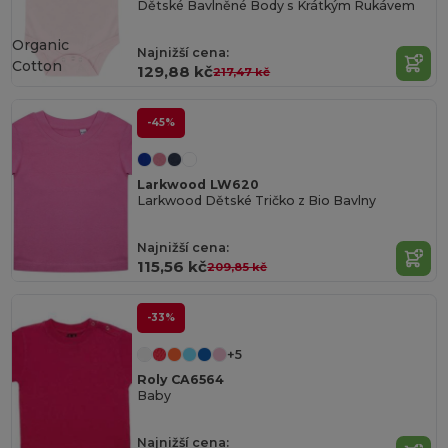
Dětské Bavlněné Body s Krátkým Rukávem
Organic
Najnižší cena:
Cotton
129,88 kč
217,47 kč
-45%
Larkwood LW620
Larkwood Dětské Tričko z Bio Bavlny
Najnižší cena:
115,56 kč
209,85 kč
-33%
+5
Roly CA6564
Baby
Najnižší cena: