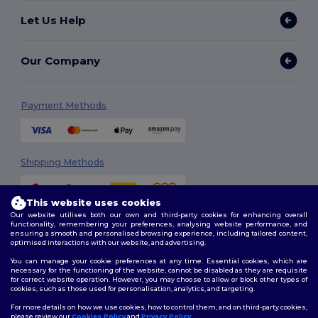
Let Us Help
Our Company
Payment Methods
Shipping Methods
This website uses cookies
Our website utilises both our own and third-party cookies for enhancing overall
functionality, remembering your preferences, analysing website performance, and
ensuring a smooth and personalised browsing experience, including tailored content,
optimised interactions with our website, and advertising.
You can manage your cookie preferences at any time. Essential cookies, which are
Follow Us
necessary for the functioning of the website, cannot be disabled as they are requisite
for correct website operation. However, you may choose to allow or block other types of
cookies, such as those used for personalisation, analytics, and targeting.
For more details on how we use cookies, how to control them, and on third-party cookies,
please review our
Cookies Policy
and
Privacy Policy
.