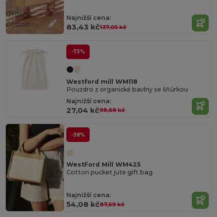
Organic
Najnižší cena:
Cotton
83,43 kč
137,05 kč
-73%
Westford mill WM118
Pouzdro z organické bavlny se šňůrkou
Najnižší cena:
27,04 kč
98,68 kč
-38%
WestFord Mill WM425
Cotton pucket jute gift bag
Najnižší cena:
54,08 kč
87,59 kč