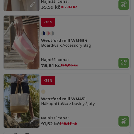
Najnižší cena:
35,59 kč
162,93 kč
-38%
Westford mill WM684
Boardwalk Accessory Bag
Najnižší cena:
78,81 kč
126,88 kč
-39%
Westford mill WM451
Nákupní taška z bavlny / juty
Najnižší cena:
91,52 kč
148,83 kč