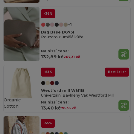
-36%
+1
Bag Base BG751
Pouzdro z umělé kůže
Najnižší cena:
132,89 kč
207,31 kč
-83%
Best Seller
Westford mill WM115
Univerzální Bavlněný Vak Westford Mill
Organic
Najnižší cena:
Cotton
13,40 kč
78,35 kč
-55%