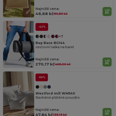
Najnižší cena:
46,68 kč
80,89 kč
-42%
+7
Bag Base BG144
cestovní taška na barel
Najnižší cena:
270,17 kč
468,00 kč
-66%
Westford mill WM540
Bavlněné plátěné pouzdro
Najnižší cena:
47,84 kč
139,13 kč