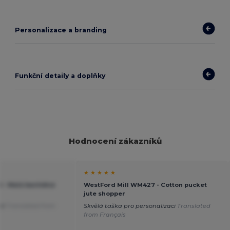
Personalizace a branding
Funkční detaily a doplňky
Hodnocení zákazníků
★ ★ ★ ★ ★
 - Malá bavlněná
WestFord Mill WM427 - Cotton pucket
jute shopper
cké
Translated from
Skvělá taška pro personalizaci
Translated
from Français