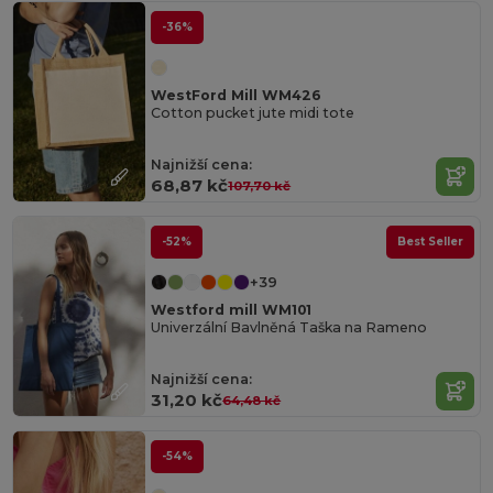
-36%
WestFord Mill WM426
Cotton pucket jute midi tote
Najnižší cena:
68,87 kč
107,70 kč
-52%
Best Seller
+39
Westford mill WM101
Univerzální Bavlněná Taška na Rameno
Najnižší cena:
31,20 kč
64,48 kč
-54%