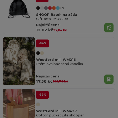
+9
SHOOP Batoh na záda
GiftRetail MO7208
Najnižší cena:
12,02 kč
27,04 kč
-84%
Westford mill WM216
Prémiová bavlněná kabelka
Najnižší cena:
17,56 kč
109,78 kč
-39%
WestFord Mill WM427
Cotton pucket jute shopper