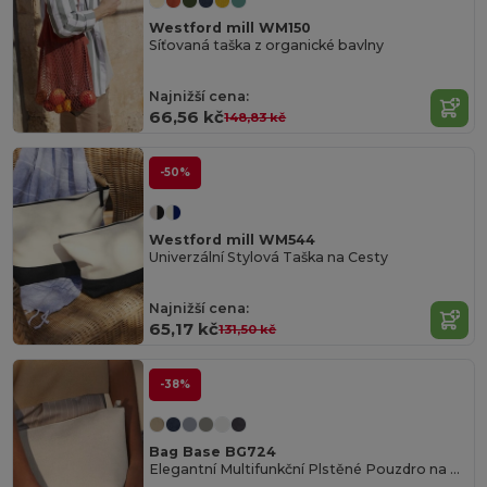
Westford mill WM150
Síťovaná taška z organické bavlny
Najnižší cena:
66,56 kč
148,83 kč
-50%
Westford mill WM544
Univerzální Stylová Taška na Cesty
Najnižší cena:
65,17 kč
131,50 kč
-38%
Bag Base BG724
Elegantní Multifunkční Plstěné Pouzdro na Doplňky