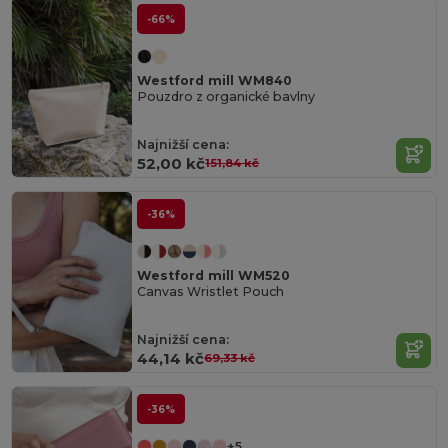
-66%
Westford mill WM840
Pouzdro z organické bavlny
Najnižší cena:
52,00 kč
151,84 kč
-36%
Westford mill WM520
Canvas Wristlet Pouch
Najnižší cena:
44,14 kč
69,33 kč
-36%
+5