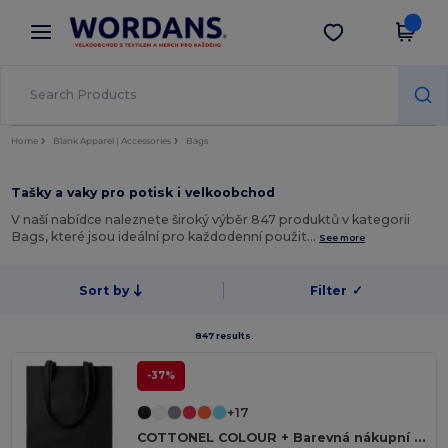
×
Aplikace Wordans
Stáhnout app
Lepší ceny v aplikaci!
Home
Blank Apparel | Accessories
Bags
Tašky a vaky pro potisk i velkoobchod
V naší nabídce naleznete široký výběr 847 produktů v kategorii
Bags, které jsou ideální pro každodenní použit…
See more
Sort by
Filter
✓
847 results.
-37%
+17
COTTONEL COLOUR + Barevná nákupní taška