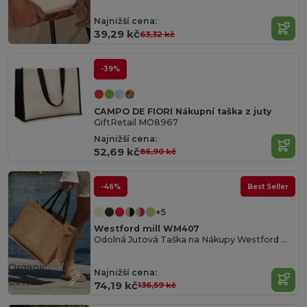
Najnižší cena:
39,29 kč
63,32 kč
-39%
CAMPO DE FIORI Nákupní taška z juty
GiftRetail MO8967
Najnižší cena:
52,69 kč
86,90 kč
-46%
Best Seller
+5
Westford mill WM407
Odolná Jutová Taška na Nákupy Westford Mill
Organic
Najnižší cena:
Cotton
74,19 kč
136,59 kč