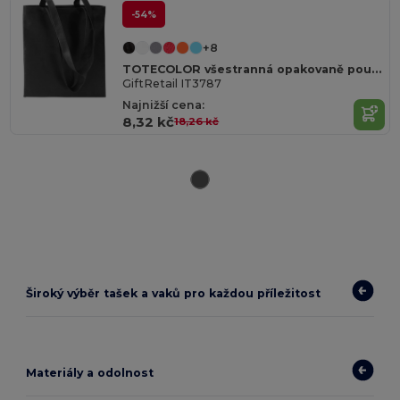
-54%
+8
TOTECOLOR všestranná opakovaně použitelná nákupní a plážová taška
GiftRetail IT3787
Najnižší cena:
8,32 kč
18,26 kč
Široký výběr tašek a vaků pro každou příležitost
Materiály a odolnost