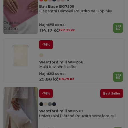
Bag Base BG7500
Elegantní Dámská Pouzdro na Doplňky
Organic
Najnižší cena:
Cotton
114,17 kč
177,03 kč
-78%
Westford mill WM266
Malá bavlněná taška
Najnižší cena:
25,88 kč
118,79 kč
-78%
Best Seller
Westford mill WM530
Univerzální Plátěné Pouzdro Westford Mill