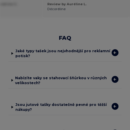
andrine C.
Review by Auréline L.
Décoréline
FAQ
Jaké typy tašek jsou nejvhodnější pro reklamní
potisk?
Nabízíte vaky se stahovací šňůrkou v různých
velikostech?
Jsou jutové tašky dostatečně pevné pro těžší
nákupy?