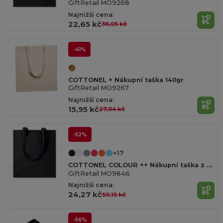
GiftRetail MO9268
Najnižší cena:
22,65 kč
36,05 kč
-41%
COTTONEL + Nákupní taška 140gr
GiftRetail MO9267
Najnižší cena:
15,95 kč
27,04 kč
-52%
+17
COTTONEL COLOUR ++ Nákupní taška z bavlny 180g
GiftRetail MO9846
Najnižší cena:
24,27 kč
50,15 kč
-56%