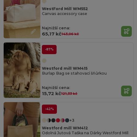
WestFord Mill WM552
Canvas accessory case
Najnižší cena:
65,17 kč
143,06 kč
-87%
Westford mill WM415
Burlap Bag se stahovací šňůrkou
Najnižší cena:
15,72 kč
121,33 kč
-42%
+3
Westford mill WM412
Odolná Jutová Taška na Dárky Westford Mill