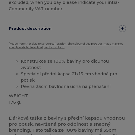
excluded, when you pay please indicate your intra-
Community VAT number.
Product description
Please note that due to screen calibration, the colour of the product image may not
exactly match the actual product colour.
Konstrukce ze 100% bavlny pro dlouhou
životnost
Speciální přední kapsa 21x13 cm vhodná pro
potisk
Pevná 35cm bavlněná ucha na přenášení
WEIGHT
176 g.
Přizpůsobitelné
Vysoké zásoby
Dárková taška z bavlny s přední kapsou vhodnou
pro potisk, navržená pro odolnost a snadný
branding. Tato taška ze 100% bavlny má 35cm