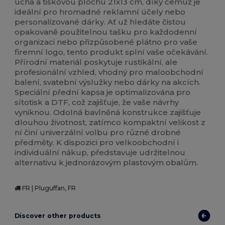
ucha a tiskovou plochu 21x13 cm, díky čemuž je
ideální pro hromadné reklamní účely nebo
personalizované dárky. Ať už hledáte čistou
opakovaně použitelnou tašku pro každodenní
organizaci nebo přizpůsobené plátno pro vaše
firemní logo, tento produkt splní vaše očekávání.
Přírodní materiál poskytuje rustikální, ale
profesionální vzhled, vhodný pro maloobchodní
balení, svatební výslužky nebo dárky na akcích.
Speciální přední kapsa je optimalizována pro
sítotisk a DTF, což zajišťuje, že vaše návrhy
vyniknou. Odolná bavlněná konstrukce zajišťuje
dlouhou životnost, zatímco kompaktní velikost z
ní činí univerzální volbu pro různé drobné
předměty. K dispozici pro velkoobchodní i
individuální nákup, představuje udržitelnou
alternativu k jednorázovým plastovým obalům.
FR | Pluguffan, FR
Discover other products