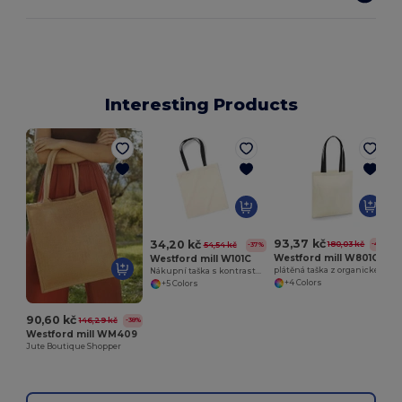
Interesting Products
93,37 kč
34,20 kč
180,03 kč
-48%
54,54 kč
-37%
Westford mill W801C
Westford mill W101C
plátěná taška z organické bavlny s kontrastními uchy
Nákupní taška s kontrastními uchy
+4 Colors
+5 Colors
90,60 kč
146,29 kč
-38%
Westford mill WM409
Jute Boutique Shopper