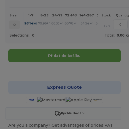
1-7
8-23
24-71
72-143
144-287
288 +
More
Size
Stock
Quantit
+
93.14
79.96
66.33
60.78
54.54
54.08
kč
kč
kč
kč
kč
kč
0
1352
Selections:
0
Total:
0.00 k
Přidat do košíku
Přizpůsobte si to!
Express Quote
Rychlé dodání
Are you a company? Get advantages of prices VAT