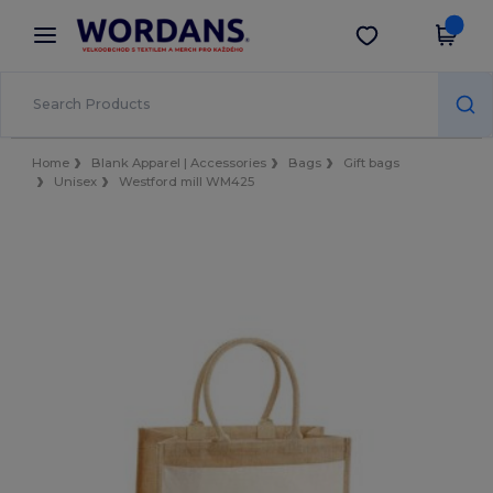
×
Aplikace Wordans
Stáhnout app
Lepší ceny v aplikaci!
Home
Blank Apparel | Accessories
Bags
Gift bags
Unisex
Westford mill WM425