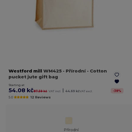
Westford mill
WM425
- Přírodní
- Cotton
pucket jute gift bag
Starting at
54.08 kč
|
-
38
%
87.59 kč
VAT incl.
44.69 kč
VAT excl.
5.0
12 Reviews
Přírodní