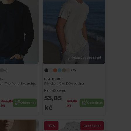
Přizpůsobte si to!
+5
+35
03
B&C BC01T
Radsow Apparel - The Paris Sweatshirt Men
Pánské tričko 100% bavlna
Najnižší cena:
2
53,85
304,83
192,28
Objednat
Objednat
kč
kč
kč
-60%
Best Seller