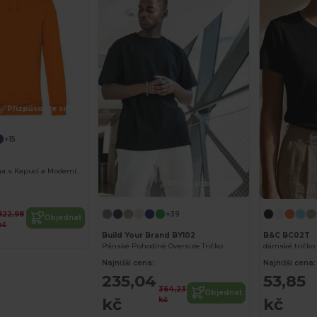
Přizpůsobte si to!
+15
Ekologická Mikina s Kapucí a Moderním Designem
Přizpůsobte si to!
822,98
+39
Objednat
kč
Build Your Brand BY102
B&C BC02T
Pánské Pohodlné Oversize Tričko
dámské tričko
Najnižší cena:
Najnižší cena:
235,04
53,85
364,23
Objednat
kč
kč
kč