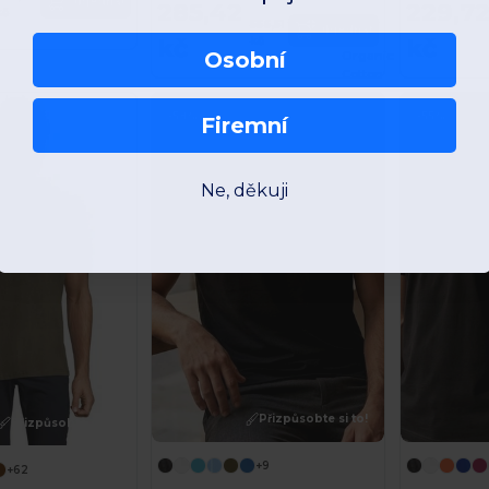
Objednat
285,42
229,7
kč
556,51
Objednat
kč
kč
kč
Osobní
Organic
Cotton
-58%
-55%
Firemní
Ne, děkuji
Přizpůsobte si to!
Přizpůsobte si to!
+9
+62