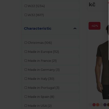
Beechfield
(221)
kč
W22
(1234)
Bella+Canvas
(19)
W32
(1617)
Black&Match
(17)
-42%
Characteristic
Brook Taverner
(42)
Buff
(3)
Christmas
(106)
Build Your Brand
(82)
Made in Europe
(112)
CamelBak
(7)
Made in France
(21)
Carhartt
(12)
Made in Germany
(3)
Case Logic
(18)
Made in Italy
(30)
Caterpillar
(2)
Made in Portugal
(3)
CG International
(3)
Made in Spain
(8)
Cherokee
(4)
Made in USA
(2)