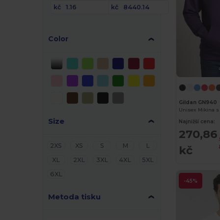
kč
kč
Color
Gildan GN940
Unisex Mikina s
Size
Najnižší cena:
270,86
2XS
XS
S
M
L
kč
XL
2XL
3XL
4XL
5XL
6XL
-45%
Metoda tisku