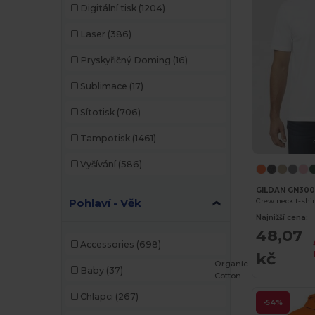
Digitální tisk
(1204)
Laser
(386)
Pryskyřičný Doming
(16)
Sublimace
(17)
Sítotisk
(706)
Tampotisk
(1461)
Vyšívání
(586)
GILDAN GN30
Crew neck t-shir
Pohlaví - Věk
Najnižší cena:
48,07
Accessories
(698)
kč
Organic
Baby
(37)
Cotton
Chlapci
(267)
-54%