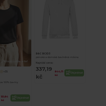
Přizpůsobte si to!
B&C BCID3
pánská a dámská bavlněná mikina
Přizpůsobte si to!
Najnižší cena:
337,19
844,71
+35
Objednat
kč
kč
 ze 100% bavlny
151,84
Objednat
kč