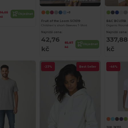
Přizpůsobte si to!
36,05
+8
Objednat
kč
Fruit of the Loom SC1019
B&C BCU31B
Children's short-Sleeves T-Shirt
Organic Round
Najnižší cena:
Najnižší cena:
42,76
337,88
85,97
Objednat
kč
kč
kč
-23%
Best Seller
-46%
JHK JK155