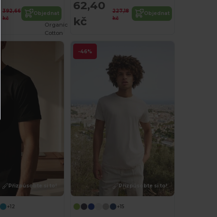
2
62,40
392,66
227,18
Objednat
Objednat
kč
kč
kč
Organic
Cotton
-46%
Přizpůsobte si to!
Přizpůsobte si to!
+12
+15