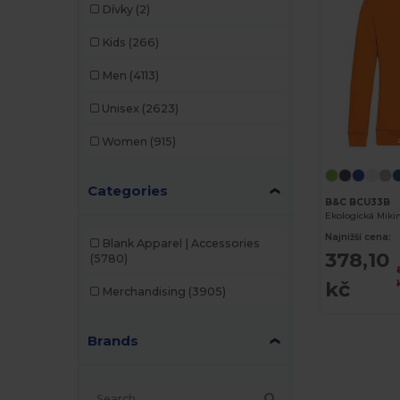
Dívky
(2)
Kids
(266)
Men
(4113)
Unisex
(2623)
Women
(915)
Categories
B&C BCU33B
Najnižší cena:
Blank Apparel | Accessories
378,10
(5780)
kč
Merchandising
(3905)
Brands