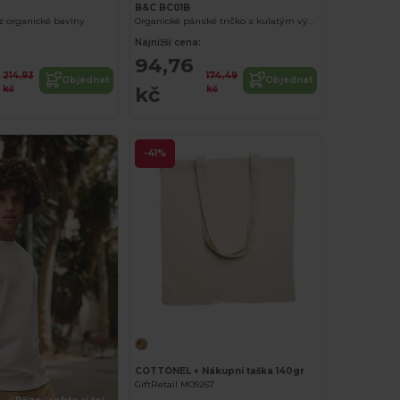
B&C BC01B
z organické bavlny
Organické pánské tričko s kulatým výstřihem 150
Najnižší cena:
94,76
214,93
174,49
Objednat
Objednat
kč
kč
kč
-41%
Přizpůsobte si to!
COTTONEL + Nákupní taška 140gr
GiftRetail MO9267