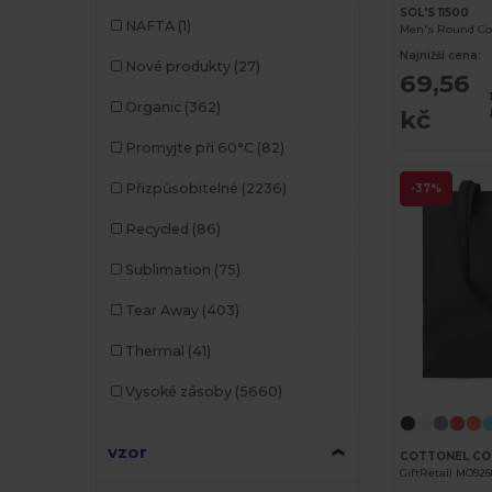
Chipolo
(2)
SOL'S 11500
NAFTA
(1)
Men's Round Coll
Clubclass
(20)
Najnižší cena:
Nové produkty
(27)
69,56
Crocs
(3)
Organic
(362)
kč
Dickies
(8)
Promyjte při 60°C
(82)
Dickies Medical
(5)
Přizpůsobitelné
(2236)
-37%
Ecologie
(4)
Recycled
(86)
EgotierPro
(973)
Sublimation
(75)
Elevate
(25)
Tear Away
(403)
Elevate Essentials
(34)
Thermal
(41)
Elevate Life
(51)
Vysoké zásoby
(5660)
Elevate NXT
(46)
EXCD by Promodoro
(4)
vzor
GiftRetail MO92
Finden & Hales
(11)