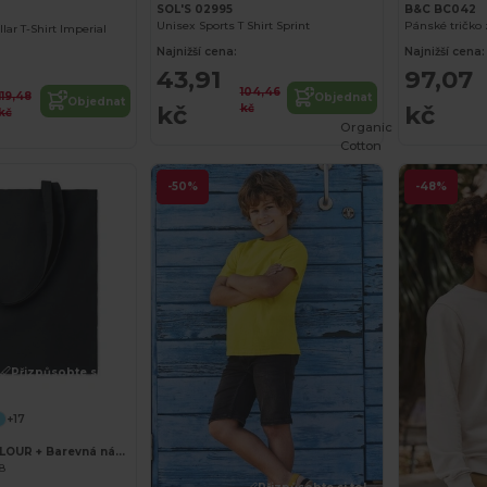
SOL'S 02995
B&C BC042
Unisex Sports T Shirt Sprint
Pánské tričko 
ar T-Shirt Imperial
Najnižší cena:
Najnižší cena:
43,91
97,07
104,46
119,48
Objednat
Objednat
kč
kč
kč
kč
Organic
Cotton
-50%
-48%
Přizpůsobte si to!
+17
COTTONEL COLOUR + Barevná nákupní taška
68