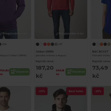
Přizpůsobte si to!
Přizpůsobte si to!
+34
+31
Gildan GN910
B&C BC03T
 Kapucí Gildan GN940
pánská mikina s kapucí
Pánské tričko 
Najnižší cena:
Najnižší cena:
187,20
73,49
763,82
536,18
Objednat
Objednat
kč
kč
kč
kč
-23%
Best Seller
-25%