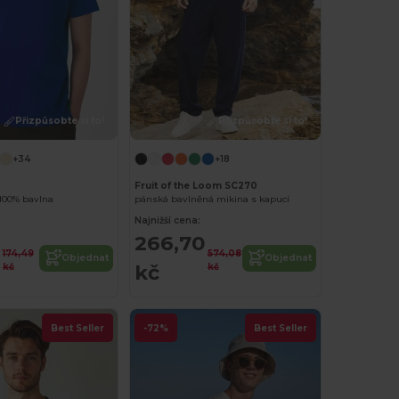
Přizpůsobte si to!
Přizpůsobte si to!
+34
+18
Fruit of the Loom SC270
100% bavlna
pánská bavlněná mikina s kapucí
Najnižší cena:
266,70
174,49
574,08
Objednat
Objednat
kč
kč
kč
Best Seller
-72%
Best Seller