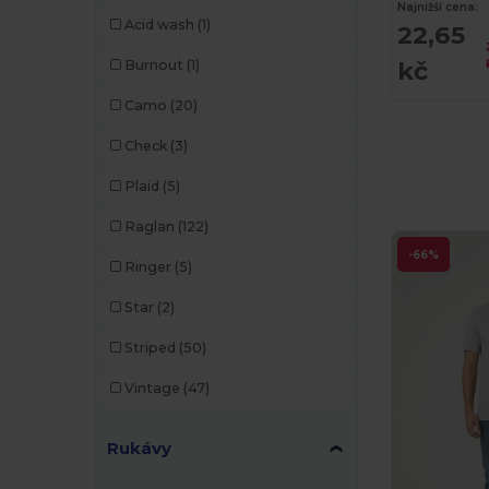
Najnižší cena:
Acid wash
(1)
22,65
Flexfit
(28)
kč
Burnout
(1)
Front row
(18)
Camo
(20)
Fruit of the Loom
(162)
Check
(3)
Fruit of the Loom Vintage
(4)
Plaid
(5)
GiftRetail
(1234)
Raglan
(122)
Gildan
(82)
-66%
Ringer
(5)
Graid™
(2)
Star
(2)
Henbury
(35)
Striped
(50)
Herock
(60)
Vintage
(47)
Herschel
(9)
iDeal Basic Brand
(37)
Rukávy
Jack&Jones
(6)