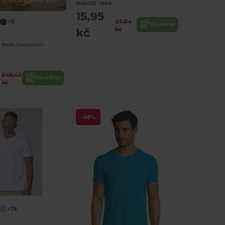
Přizpůsobte si to!
Najnižší cena:
15,95
27,04
+15
Objednat
kč
kč
 Neck Sweatshirt
649,42
Objednat
kč
-48%
+78