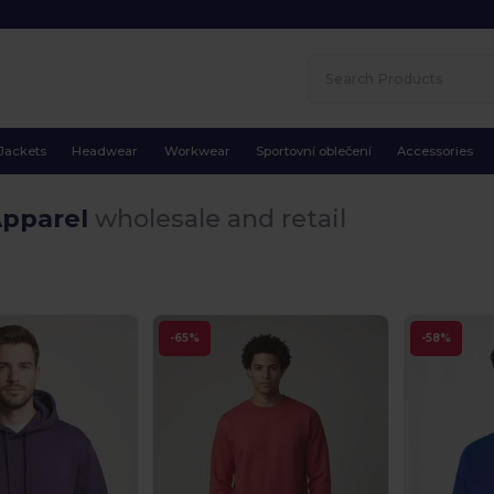
Jackets
Headwear
Workwear
Sportovní oblečení
Accessories
Apparel
wholesale and retail
.
-65%
-58%