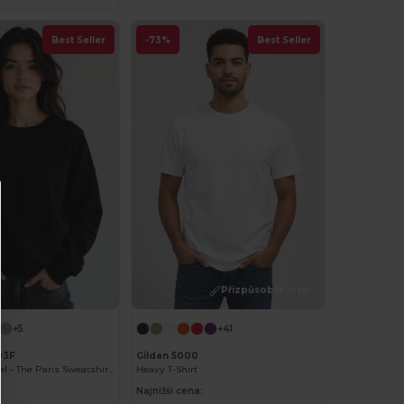
Best Seller
-73%
Best Seller
Přizpůsobte si to!
+5
+41
03F
Gildan 5000
Radsow Apparel - The Paris Sweatshirt Women
Heavy T-Shirt
Najnižší cena: