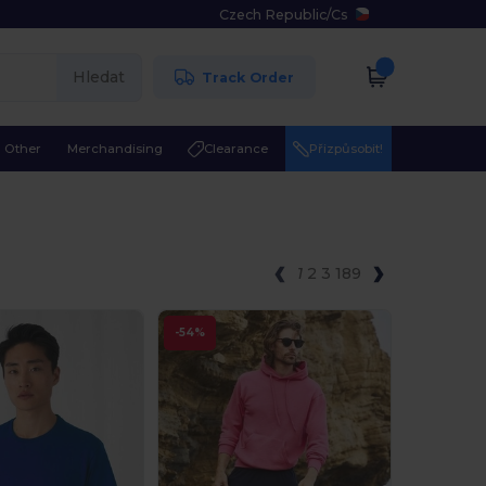
Czech Republic
/
Cs
Hledat
Track Order
Other
Merchandising
Clearance
Přizpůsobit!
1
2
3
189
-54%