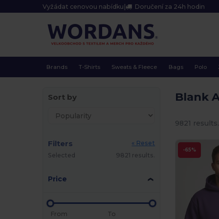
Vyžádat cenovou nabídku
|
Doručení za 24h hodin
Brands
T-Shirts
Sweats & Fleece
Bags
Polo
Blank 
Sort by
9821 results
Filters
« Reset
-65%
Selected
9821 results.
Price
From
To