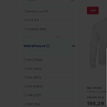
-49%
Armor Lux
(5)
ATF
(17)
Atlantis
(86)
Atlantis Headwear
(12)
Warehouse
AWDis
(22)
AWDis Just Hoods
(24)
W1
(2768)
AWDis So Denim
(10)
W2
(464)
B&C
(176)
W4
(1817)
B&C Pro
(11)
W5
(1580)
B&C ID202
Bag Base
(92)
mikina s rovný
W8
(227)
Najnižší cena:
Bagbase
(42)
195,29
W21
(114)