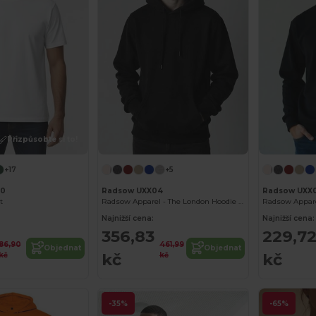
Přizpůsobte si to!
+17
+5
00
Radsow UXX04
Radsow UXX
t
Radsow Apparel - The London Hoodie Men
Najnižší cena:
Najnižší cena:
356,83
229,7
86,90
461,99
Objednat
Objednat
kč
kč
kč
kč
-35%
-65%