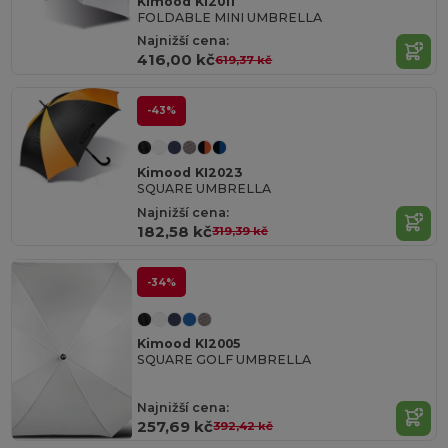
Kimood KI2011
FOLDABLE MINI UMBRELLA
Najnižší cena:
416,00 kč
619,37 kč
-43%
Kimood KI2023
SQUARE UMBRELLA
Najnižší cena:
182,58 kč
319,39 kč
-34%
Kimood KI2005
SQUARE GOLF UMBRELLA
Najnižší cena:
257,69 kč
392,42 kč