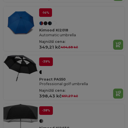
-14%
Kimood KI2018
Automatic umbrella
Najnižší cena:
349,21 kč
404,68 kč
-39%
Proact PA550
Professional golf umbrella
Najnižší cena:
398,43 kč
651,27 kč
-38%