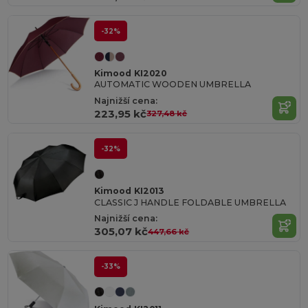
-32%
Kimood KI2020
AUTOMATIC WOODEN UMBRELLA
Najnižší cena:
223,95 kč
327,48 kč
-32%
Kimood KI2013
CLASSIC J HANDLE FOLDABLE UMBRELLA
Najnižší cena:
305,07 kč
447,66 kč
-33%