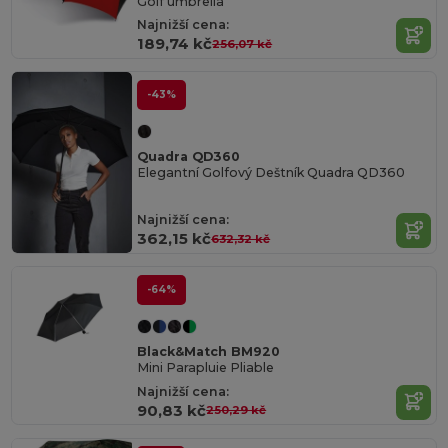
Golf umbrella
Najnižší cena:
189,74 kč
256,07 kč
-43%
Quadra QD360
Elegantní Golfový Deštník Quadra QD360
Najnižší cena:
362,15 kč
632,32 kč
-64%
Black&Match BM920
Mini Parapluie Pliable
Najnižší cena:
90,83 kč
250,29 kč