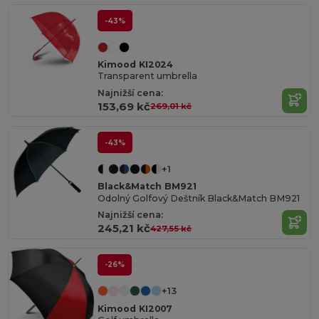
-43%
Kimood KI2024
Transparent umbrella
Najnižší cena:
153,69 kč
269,01 kč
-43%
+1
Black&Match BM921
Odolný Golfový Deštník Black&Match BM921
Najnižší cena:
245,21 kč
427,55 kč
-26%
+13
Kimood KI2007