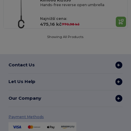
Kimood KI2030
Hands-free reverse open umbrella
Najnižší cena:
475,16 kč
770,98 kč
Showing All Products.
Contact Us
Let Us Help
Our Company
Payment Methods