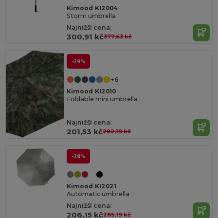
Kimood KI2004
Storm umbrella
Najnižší cena:
300,91 kč
377,63 kč
-29%
+6
Kimood KI2010
Foldable mini umbrella
Najnižší cena:
201,53 kč
282,19 kč
-28%
Kimood KI2021
Automatic umbrella
Najnižší cena:
206,15 kč
285,19 kč