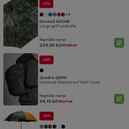
-27%
+9
Kimood KI2008
Large golf umbrella
Najnižší cena:
229,95 kč
313,85 kč
-46%
Quadra QX501
Universal Waterproof Rain Cover
Najnižší cena:
99,15 kč
182,11 kč
-20%