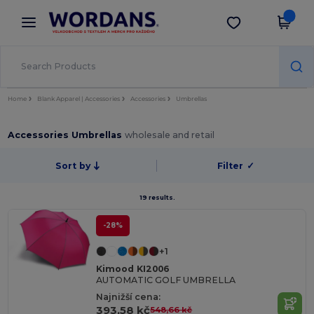
×
Aplikace Wordans
Stáhnout app
Lepší ceny v aplikaci!
Home
Blank Apparel | Accessories
Accessories
Umbrellas
Accessories Umbrellas
wholesale and retail
Sort by
Filter
✓
19 results.
-28%
+1
Kimood KI2006
AUTOMATIC GOLF UMBRELLA
Najnižší cena:
393,58 kč
548,66 kč