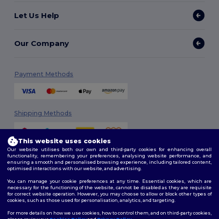
Let Us Help
Our Company
Payment Methods
Shipping Methods
This website uses cookies
Our website utilises both our own and third-party cookies for enhancing overall
functionality, remembering your preferences, analysing website performance, and
ensuring a smooth and personalised browsing experience, including tailored content,
optimised interactions with our website, and advertising.
You can manage your cookie preferences at any time. Essential cookies, which are
Follow Us
necessary for the functioning of the website, cannot be disabled as they are requisite
for correct website operation. However, you may choose to allow or block other types of
cookies, such as those used for personalisation, analytics, and targeting.
For more details on how we use cookies, how to control them, and on third-party cookies,