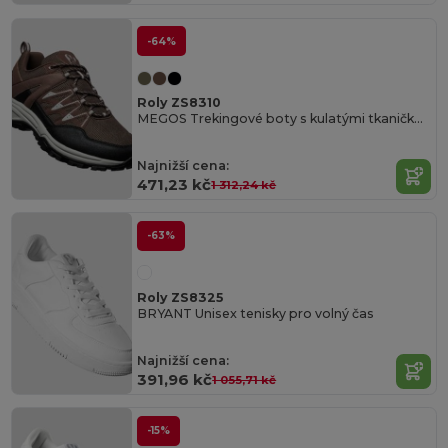
-64%
Roly ZS8310
MEGOS Trekingové boty s kulatými tkaničkami
Najnižší cena:
471,23 kč
1 312,24 kč
-63%
Roly ZS8325
BRYANT Unisex tenisky pro volný čas
Najnižší cena:
391,96 kč
1 055,71 kč
-15%