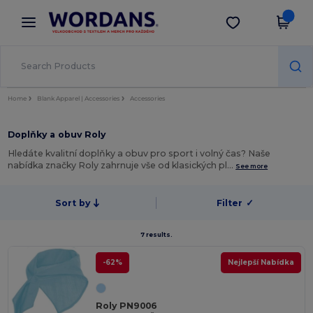
×
Aplikace Wordans
Stáhnout app
Lepší ceny v aplikaci!
Home
Blank Apparel | Accessories
Accessories
Doplňky a obuv Roly
Hledáte kvalitní doplňky a obuv pro sport i volný čas? Naše
nabídka značky Roly zahrnuje vše od klasických pl…
See more
Sort by
Filter
✓
7 results.
-62%
Nejlepší Nabídka
Roly PN9006