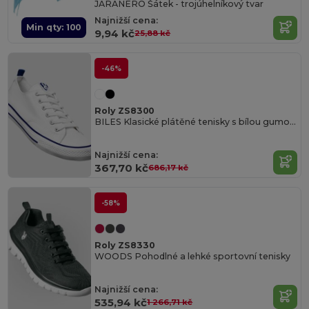
JARANERO Šátek - trojúhelníkový tvar
Najnižší cena:
Min qty: 100
9,94 kč
25,88 kč
-46%
Roly ZS8300
BILES Klasické plátěné tenisky s bílou gumovou podrážkou zdobené barevnými pruhy
Najnižší cena:
367,70 kč
686,17 kč
-58%
Roly ZS8330
WOODS Pohodlné a lehké sportovní tenisky
Najnižší cena:
535,94 kč
1 266,71 kč