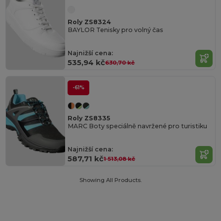
Roly ZS8324
BAYLOR Tenisky pro volný čas
Najnižší cena:
535,94 kč
630,70 kč
-61%
Roly ZS8335
MARC Boty speciálně navržené pro turistiku
Najnižší cena:
587,71 kč
1 513,08 kč
Showing All Products.