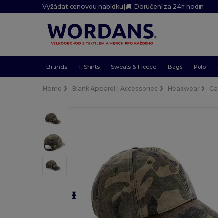
Vyžádat cenovou nabídku
|
Doručení za 24h hodin
Brands
T-Shirts
Sweats & Fleece
Bags
Polo
Home
Blank Apparel | Accessories
Headwear
Ca