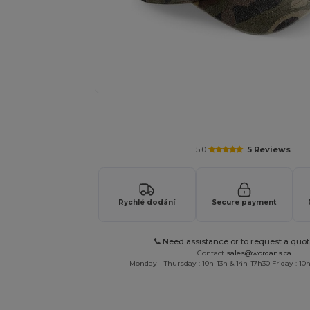
Vyžádejte si individuální nabídku pro
5.0
5 Reviews
Rychlé dodání
Secure payment
Need assistance or to request a quot
Contact
sales@wordans.ca
Monday - Thursday : 10h-13h & 14h-17h30 Friday : 10h