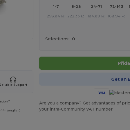
1-7
8-23
24-71
72-143
258.84
222.33
184.89
168.94
kč
kč
kč
kč
Selections:
0
 své produkty
Přida
Get an 
Reliable Support
ation?
Are you a company? Get advantages of pric
your intra-Community VAT number.
-14h (english)