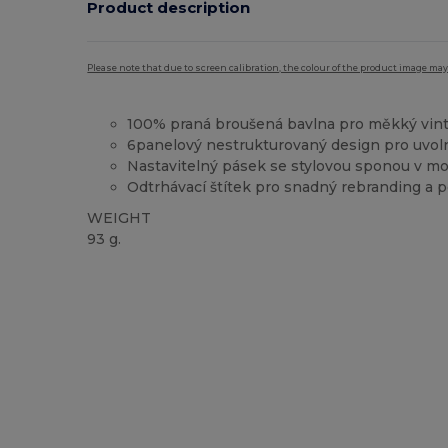
Product description
Please note that due to screen calibration, the colour of the product image may
100% praná broušená bavlna pro měkký vint
6panelový nestrukturovaný design pro uvol
Nastavitelný pásek se stylovou sponou v m
Odtrhávací štítek pro snadný rebranding a p
WEIGHT
93 g.
Tear Away
Vysoké zásoby