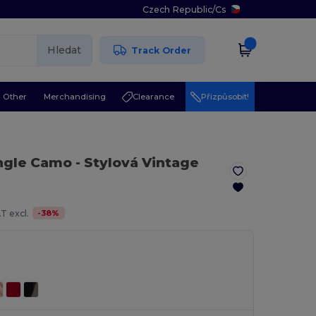
Czech Republic
/
Cs
Hledat
Track Order
Other
Merchandising
Clearance
Přizpůsobit!
ungle Camo
- Stylová Vintage
-
38
%
T excl.