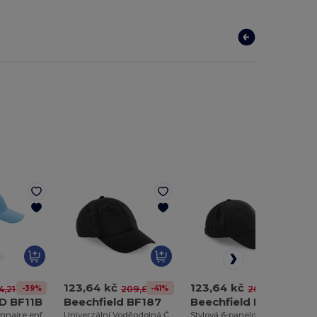
123,64 kč
123,64 kč
-39%
-41%
-41%
4,21 kč
209,85 kč
209,85 kč
D BF11B
Beechfield BF187
Beechfield BF196
Casquette légionnaire enfant
Univerzální Voděodolná Čepice Beechfield
Stylová 6-panelová síťovaná kšiltovka s přezkou