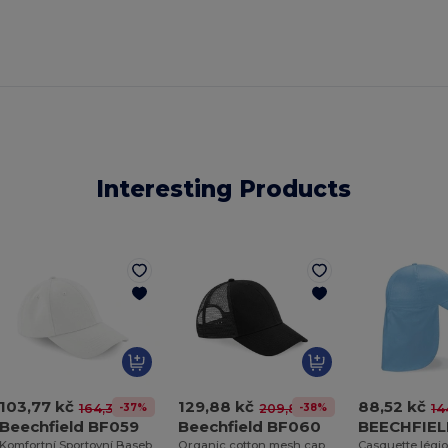
Interesting Products
103,77 kč
129,88 kč
88,52 kč
-37%
-38%
164,32 kč
209,85 kč
14
Beechfield BF059
Beechfield BF060
BEECHFIEL
Komfortní Sportovní Baseballová Čepice
Organic cotton mesh cap