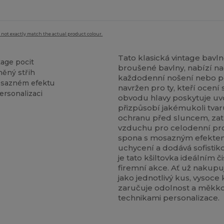
 not exactly match the actual product colour.
Tato klasická vintage bavl
age pocit
broušené bavlny, nabízí na
něný střih
každodenní nošení nebo pe
osazném efektu
navržen pro ty, kteří ocení
ersonalizaci
obvodu hlavy poskytuje uvol
přizpůsobí jakémukoli tvar
ochranu před sluncem, zat
vzduchu pro celodenní pro
spona s mosazným efektem,
uchycení a dodává sofistik
je tato kšiltovka ideálním
firemní akce. Ať už naku
jako jednotlivý kus, vysoce
zaručuje odolnost a měkkos
technikami personalizace.