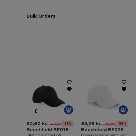
Bulk Orders
90,60 kč
85,28 kč
-38%
-38%
146,75 kč
136,59 kč
Beechfield BF018
Beechfield BF025
Ultimate 6-panel cap
Univerzální Bavlněná Kšiltovka Beechfield