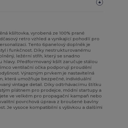
něná kšiltovka, vyrobená ze 100% prané
dčasový retro vzhled a vynikající pohodlí pro
rsonalizaci. Tento 6panelový doplněk je
 styl i funkčnost. Díky nestrukturovanému
něný, ležérní střih, který se snadno
u hlavy. Předformovaný kšilt zaručuje stálou
ímco ventilační očka podporují proudění
dyšnost. Výrazným prvkem je nastavitelná
 která umožňuje bezpečné, individuální
ovaný vintage detail. Díky odtrhávacímu štítku
 čistým plátnem pro prodejce, módní startupy a
pujete ve velkém pro propagační kampaň nebo
 kvalitní povrchová úprava z broušené bavlny
t. Je vysoce kompatibilní s výšivkou a dalšími