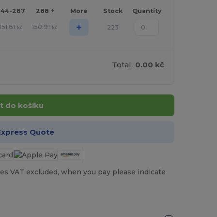
144-287
288 +
More
Stock
Quantity
+
151.61
150.91
223
kč
kč
Total:
0.00 kč
t do košíku
Express Quote
es VAT excluded, when you pay please indicate