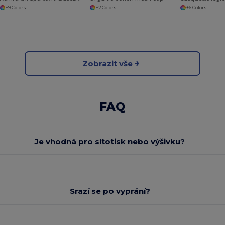
+9 Colors
+2 Colors
+6 Colors
Zobrazit vše
FAQ
Je vhodná pro sítotisk nebo výšivku?
Srazí se po vyprání?