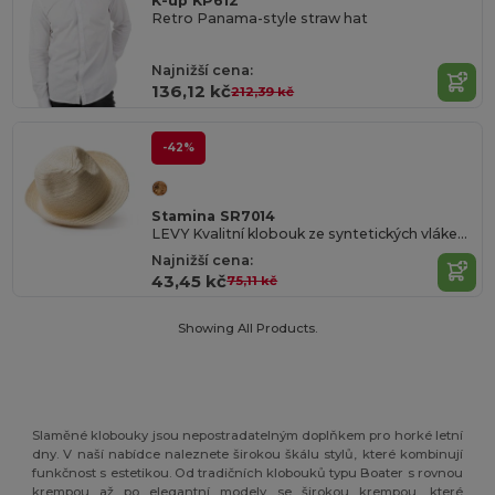
K-up KP612
Retro Panama-style straw hat
Najnižší cena:
136,12 kč
212,39 kč
-42%
Stamina SR7014
LEVY Kvalitní klobouk ze syntetických vláken s komfortním vnitřním páskem proti pocení
Najnižší cena:
43,45 kč
75,11 kč
Showing All Products.
Slaměné klobouky jsou nepostradatelným doplňkem pro horké letní
dny. V naší nabídce naleznete širokou škálu stylů, které kombinují
funkčnost s estetikou. Od tradičních klobouků typu Boater s rovnou
krempou až po elegantní modely se širokou krempou, které