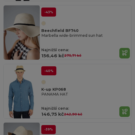
-43%
Beechfield BF740
Marbella wide-brimmed sun hat
Najnižší cena:
156,46 kč
275,71 kč
-40%
K-up KP068
PANAMA HAT
Najnižší cena:
146,75 kč
242,90 kč
-39%