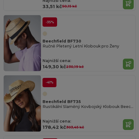
Najnižší cena:
33,51 kč
50,15 kč
-35%
Beechfield BF730
Ručně Pletený Letní Klobouk pro Ženy
Najnižší cena:
149,30 kč
230,19 kč
-41%
Beechfield BF735
Rustikální Slaměný Kovbojský Klobouk Beechfield
Najnižší cena:
178,42 kč
303,45 kč