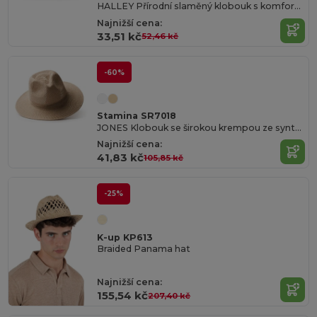
HALLEY Přírodní slaměný klobouk s komfortním páskem proti pocení
Najnižší cena:
33,51 kč
52,46 kč
-60%
Stamina SR7018
JONES Klobouk se širokou krempou ze syntetických vláken s komfortním vnitřním páskem proti pocení
Najnižší cena:
41,83 kč
105,85 kč
-25%
K-up KP613
Braided Panama hat
Najnižší cena:
155,54 kč
207,40 kč