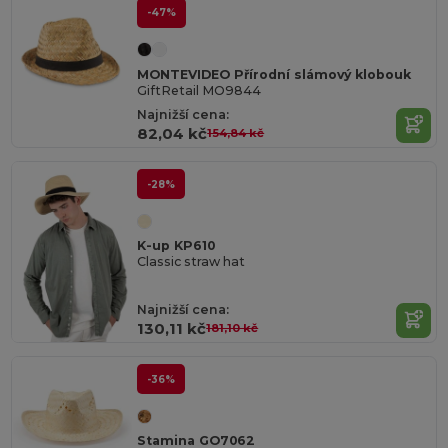
-47%
MONTEVIDEO Přírodní slámový klobouk
GiftRetail MO9844
Najnižší cena:
82,04 kč
154,84 kč
-28%
K-up KP610
Classic straw hat
Najnižší cena:
130,11 kč
181,10 kč
-36%
Stamina GO7062