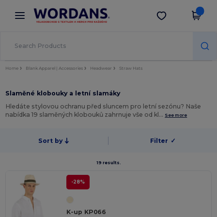
×
Aplikace Wordans
Stáhnout app
Lepší ceny v aplikaci!
Home
Blank Apparel | Accessories
Headwear
Straw Hats
Slaměné klobouky a letní slamáky
Hledáte stylovou ochranu před sluncem pro letní sezónu? Naše
nabídka 19 slaměných klobouků zahrnuje vše od kl…
See more
Sort by
Filter
✓
19 results.
-28%
K-up KP066