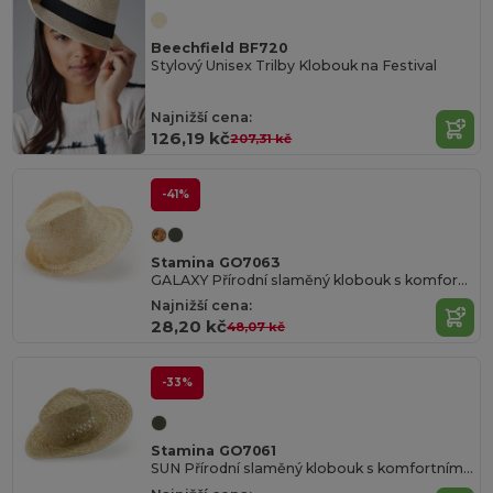
Beechfield BF720
Stylový Unisex Trilby Klobouk na Festival
Najnižší cena:
126,19 kč
207,31 kč
-41%
Stamina GO7063
GALAXY Přírodní slaměný klobouk s komfortním vnitřním páskem proti pocení
Najnižší cena:
28,20 kč
48,07 kč
-33%
Stamina GO7061
SUN Přírodní slaměný klobouk s komfortním páskem proti pocení