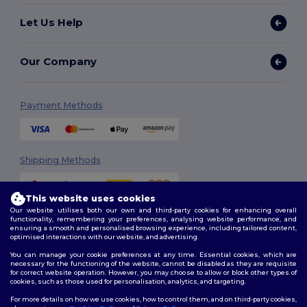
Let Us Help
Our Company
Payment Methods
Shipping Methods
This website uses cookies
Our website utilises both our own and third-party cookies for enhancing overall
functionality, remembering your preferences, analysing website performance, and
ensuring a smooth and personalised browsing experience, including tailored content,
optimised interactions with our website, and advertising.
You can manage your cookie preferences at any time. Essential cookies, which are
Follow Us
necessary for the functioning of the website, cannot be disabled as they are requisite
for correct website operation. However, you may choose to allow or block other types of
cookies, such as those used for personalisation, analytics, and targeting.
For more details on how we use cookies, how to control them, and on third-party cookies,