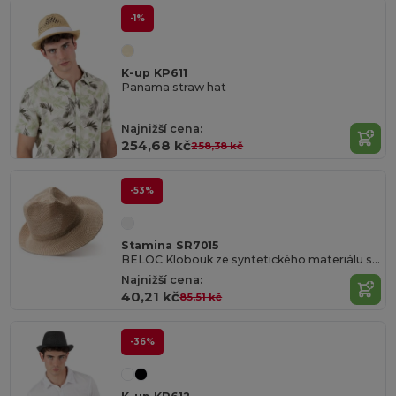
-1%
K-up KP611
Panama straw hat
Najnižší cena:
254,68 kč
258,38 kč
-53%
Stamina SR7015
BELOC Klobouk ze syntetického materiálu s komfortním vnitřním páskem proti pocení
Najnižší cena:
40,21 kč
85,51 kč
-36%