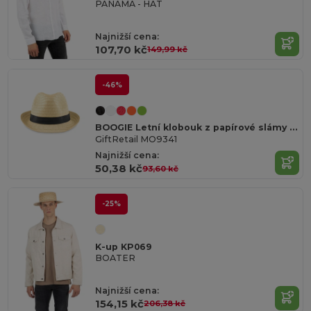
PANAMA - HAT
Najnižší cena:
107,70 kč
149,99 kč
-46%
BOOGIE Letní klobouk z papírové slámy s barevnou stuhou
GiftRetail MO9341
Najnižší cena:
50,38 kč
93,60 kč
-25%
K-up KP069
BOATER
Najnižší cena:
154,15 kč
206,38 kč