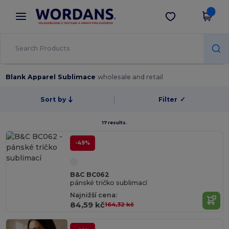
×
Aplikace Wordans
Stáhnout app
Lepší ceny v aplikaci!
Blank Apparel Sublimace
wholesale and retail
Sort by
Filter
✓
17 results.
-49%
B&C BC062
pánské tričko sublimací
Najnižší cena:
84,59 kč
164,32 kč