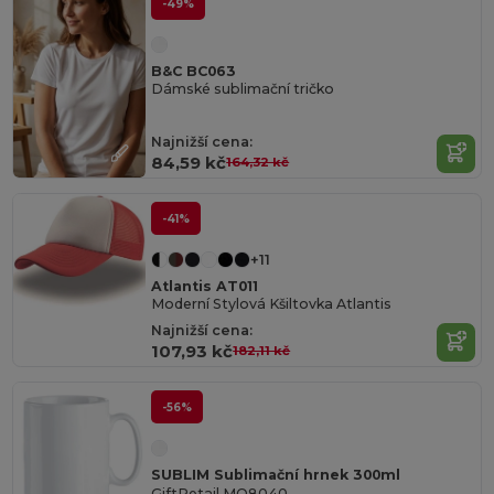
-49%
B&C BC063
Dámské sublimační tričko
Najnižší cena:
84,59 kč
164,32 kč
-41%
+11
Atlantis AT011
Moderní Stylová Kšiltovka Atlantis
Najnižší cena:
107,93 kč
182,11 kč
-56%
SUBLIM Sublimační hrnek 300ml
GiftRetail MO8040