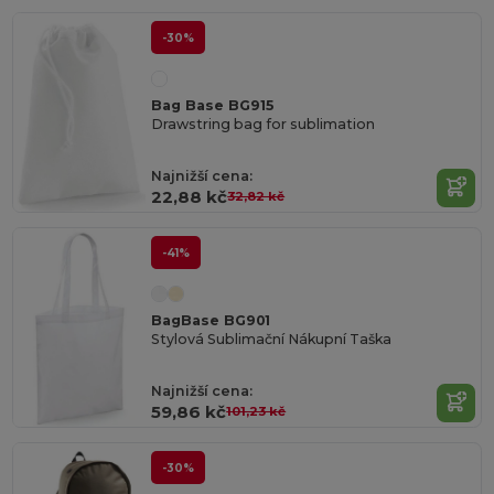
-30%
Bag Base BG915
Drawstring bag for sublimation
Najnižší cena:
22,88 kč
32,82 kč
-41%
BagBase BG901
Stylová Sublimační Nákupní Taška
Najnižší cena:
59,86 kč
101,23 kč
-30%