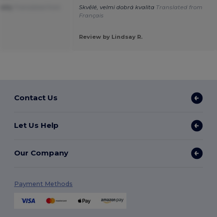
ality
Translated from
Skvělé, velmi dobrá kvalita
Translated from
Français
Review by Lindsay R.
Contact Us
Let Us Help
Our Company
Payment Methods