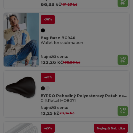
66,33 kč
101,23 kč
-36%
Bag Base BG940
Wallet for sublimation
Najnižší cena:
122,26 kč
192,28 kč
-48%
BYPRO Pohodlný Polyesterový Potah na Sedlo Kola
GiftRetail MO8071
Najnižší cena:
12,25 kč
23,34 kč
-45%
Nejlepší Nabídka