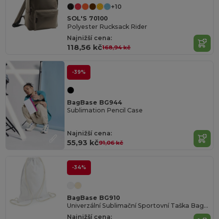
+10
SOL'S 70100
Polyester Rucksack Rider
Najnižší cena:
118,56 kč
168,94 kč
-39%
BagBase BG944
Sublimation Pencil Case
Najnižší cena:
55,93 kč
91,06 kč
-34%
BagBase BG910
Univerzální Sublimační Sportovní Taška Bagbase
Najnižší cena: