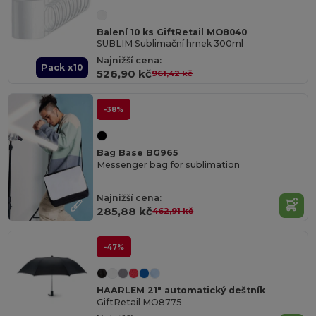
Balení 10 ks GiftRetail MO8040
SUBLIM Sublimační hrnek 300ml
Najnižší cena:
Pack x10
526,90 kč
961,42 kč
-38%
Bag Base BG965
Messenger bag for sublimation
Najnižší cena:
285,88 kč
462,91 kč
-47%
HAARLEM 21" automatický deštník
GiftRetail MO8775