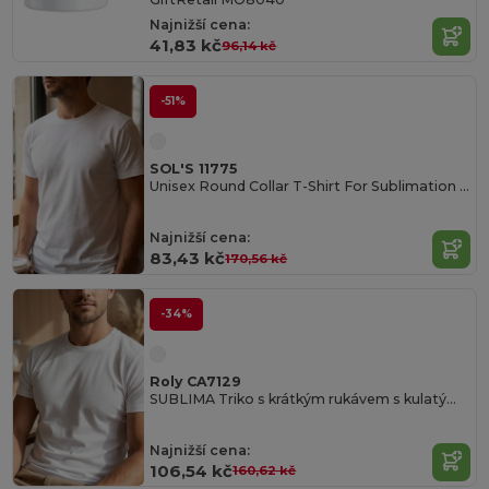
Najnižší cena:
41,83 kč
96,14 kč
-51%
SOL'S 11775
Unisex Round Collar T-Shirt For Sublimation Sublima
Najnižší cena:
83,43 kč
170,56 kč
-34%
Roly CA7129
SUBLIMA Triko s krátkým rukávem s kulatým průkrčníkem a bočními švy
Najnižší cena:
106,54 kč
160,62 kč