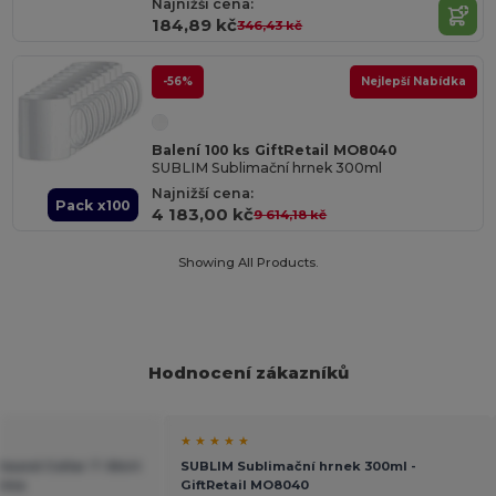
Najnižší cena:
184,89 kč
346,43 kč
-56%
Nejlepší Nabídka
Balení 100 ks GiftRetail MO8040
SUBLIM Sublimační hrnek 300ml
Najnižší cena:
Pack x100
4 183,00 kč
9 614,18 kč
Showing All Products.
Hodnocení zákazníků
★ ★ ★ ★ ★
 Round Collar T-Shirt
SUBLIM Sublimační hrnek 300ml -
lima
GiftRetail MO8040