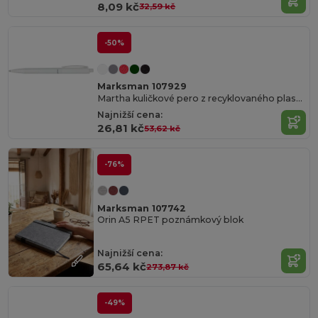
8,09 kč
32,59 kč
-50%
Marksman 107929
Martha kuličkové pero z recyklovaného plastu
Najnižší cena:
26,81 kč
53,62 kč
-76%
Marksman 107742
Orin A5 RPET poznámkový blok
Najnižší cena:
65,64 kč
273,87 kč
-49%