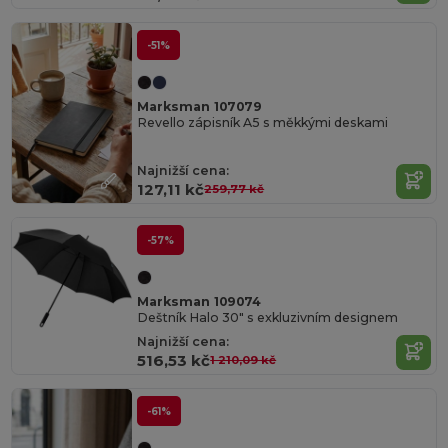
-51%
Marksman 107079
Revello zápisník A5 s měkkými deskami
Najnižší cena:
127,11 kč
259,77 kč
-57%
Marksman 109074
Deštník Halo 30" s exkluzivním designem
Najnižší cena:
516,53 kč
1 210,09 kč
-61%