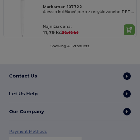
Marksman 107722
Alessio kuličkové pero z recyklovaného PET materiálu
Najnižší cena:
11,79 kč
22,42 kč
Showing All Products.
Contact Us
Let Us Help
Our Company
Payment Methods