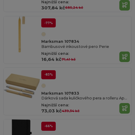
Najnižší cena:
307,84 kč
685,24 kč
-77%
Marksman 107834
Bambusové inkoustové pero Perie
Najnižší cena:
16,64 kč
71,41 kč
-83%
Marksman 107833
Dárková sada kuličkového pera a rolleru Apolys z bambusu
Najnižší cena:
73,03 kč
439,34 kč
-66%