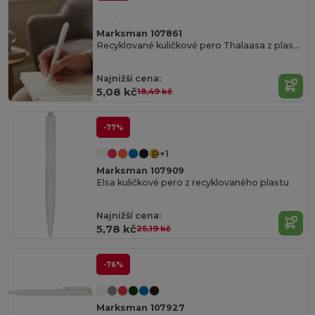
Marksman 107861
Recyklované kuličkové pero Thalaasa z plastu s vazbou na oceán
Najnižší cena:
5,08 kč
18,49 kč
-77%
+1
Marksman 107909
Elsa kuličkové pero z recyklovaného plastu
Najnižší cena:
5,78 kč
25,19 kč
-76%
Marksman 107927