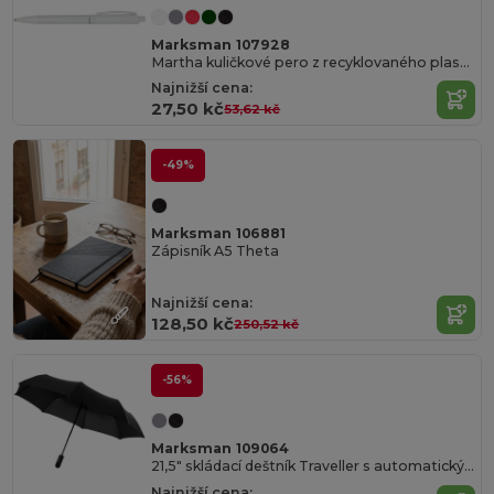
Marksman 107928
Martha kuličkové pero z recyklovaného plastu
Najnižší cena:
27,50 kč
53,62 kč
-49%
Marksman 106881
Zápisník A5 Theta
Najnižší cena:
128,50 kč
250,52 kč
-56%
Marksman 109064
21,5" skládací deštník Traveller s automatickým rozevíráním/skládáním
Najnižší cena: