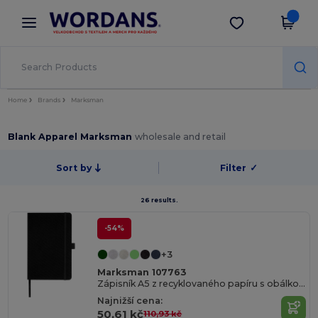
×
Aplikace Wordans
Stáhnout app
Lepší ceny v aplikaci!
Home
Brands
Marksman
Blank Apparel Marksman
wholesale and retail
Sort by
Filter
✓
26 results.
-54%
+3
Marksman 107763
Zápisník A5 z recyklovaného papíru s obálkou z recyklovaného PET Honua
Najnižší cena:
50,61 kč
110,93 kč