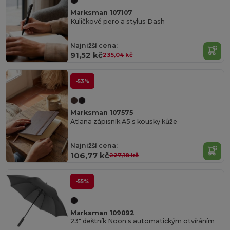
Marksman 107107
Kuličkové pero a stylus Dash
Najnižší cena:
91,52 kč
235,04 kč
-53%
Marksman 107575
Atlana zápisník A5 s kousky kůže
Najnižší cena:
106,77 kč
227,18 kč
-55%
Marksman 109092
23" deštník Noon s automatickým otvíráním