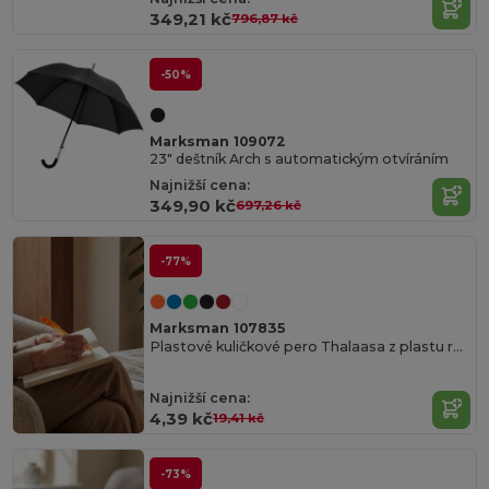
349,21 kč
796,87 kč
-50%
Marksman 109072
23" deštník Arch s automatickým otvíráním
Najnižší cena:
349,90 kč
697,26 kč
-77%
Marksman 107835
Plastové kuličkové pero Thalaasa z plastu recyklovaného z oceánu
Najnižší cena:
4,39 kč
19,41 kč
-73%