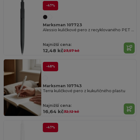
-47%
Marksman 107723
Alessio kuličkové pero z recyklovaného PET materiálu
Najnižší cena:
12,48 kč
23,57 kč
-48%
Marksman 107743
Terra kuličkové pero z kukuřičného plastu
Najnižší cena:
16,64 kč
32,12 kč
-47%