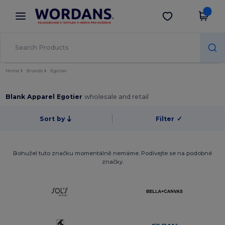
×
Aplikace Wordans
Stáhnout app
Lepší ceny v aplikaci!
Home
Brands
Egotier
Blank Apparel Egotier
wholesale and retail
Sort by
Filter
✓
Bohužel tuto značku momentálně nemáme. Podívejte se na podobné
značky.