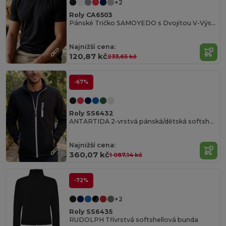
+2
Roly CA6503
Pánské Tričko SAMOYEDO s Dvojitou V-Výstřihem
Najnižší cena:
120,87 kč
233,65 kč
-67%
Roly SS6432
ANTARTIDA 2-vrstvá pánská/dětská softshellová bunda
Najnižší cena:
360,07 kč
1 087,14 kč
-72%
+2
Roly SS6435
RUDOLPH Třívrstvá softshellová bunda