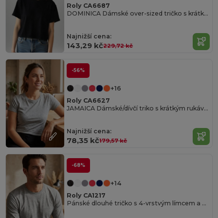
Roly CA6687
DOMINICA Dámské over-sized tričko s krátkým rukávem
Najnižší cena:
143,29 kč
229,72 kč
-56%
+16
Roly CA6627
JAMAICA Dámské/dívčí triko s krátkým rukávem
Najnižší cena:
78,35 kč
179,57 kč
-68%
+14
Roly CA1217
Pánské dlouhé tričko s 4-vrstvým límcem a bez manžet