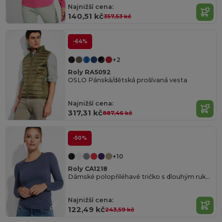
Najnižší cena:
140,51 kč
357,53 kč
-64%
+2
Roly RA5092
OSLO Pánská/dětská prošívaná vesta
Najnižší cena:
317,31 kč
887,46 kč
-50%
+10
Roly CA1218
Dámské polopřiléhavé tričko s dlouhým rukávem a jemným lemem
Najnižší cena:
122,49 kč
243,59 kč