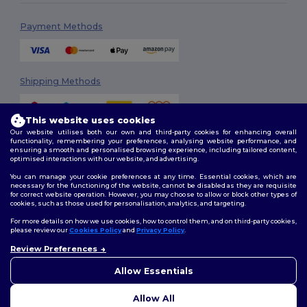
Payment Methods
Shipping Methods
This website uses cookies
Our website utilises both our own and third-party cookies for enhancing overall
functionality, remembering your preferences, analysing website performance, and
ensuring a smooth and personalised browsing experience, including tailored content,
optimised interactions with our website, and advertising.
You can manage your cookie preferences at any time. Essential cookies, which are
Follow Us
necessary for the functioning of the website, cannot be disabled as they are requisite
for correct website operation. However, you may choose to allow or block other types of
cookies, such as those used for personalisation, analytics, and targeting.
For more details on how we use cookies, how to control them, and on third-party cookies,
please review our
Cookies Policy
and
Privacy Policy
.
2026. All Rights Reserved
Review Preferences
Terms & Conditions
|
Customization Policy
|
Privacy Policy
|
Cookies
👋
Ahoj
Policy
|
Site Map
Pokud máte jakékoli dotazy
Allow Essentials
nebo obavy, můžete nás
kdykoli kontaktovat. Náš
Allow All
chatbot je tu, aby vám pomohl.