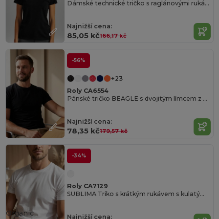
Dámské technické tričko s raglánovými rukávy
Najnižší cena:
85,05 kč
166,17 kč
-56%
+23
Roly CA6554
Pánské tričko BEAGLE s dvojitým límcem z elastanu
Najnižší cena:
78,35 kč
179,57 kč
-34%
Roly CA7129
SUBLIMA Triko s krátkým rukávem s kulatým průkrčníkem a bočními švy
Organic
Najnižší cena: