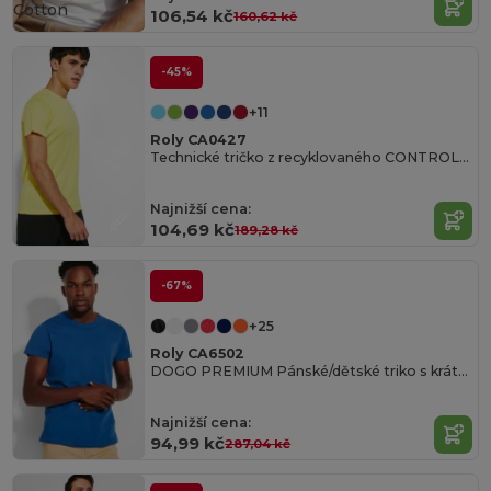
Cotton
106,54 kč
160,62 kč
-45%
+11
Roly CA0427
Technické tričko z recyklovaného CONTROL-DRY polyesteru
Najnižší cena:
104,69 kč
189,28 kč
-67%
+25
Roly CA6502
DOGO PREMIUM Pánské/dětské triko s krátkým rukávem
Najnižší cena:
94,99 kč
287,04 kč