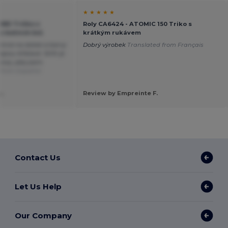
★ ★ ★ ★ ★
ORD Tričko s
Roly CA6424 - ATOMIC 150 Triko s
z bočních švů
krátkým rukávem
emná na dotek a barvy
Dobrý výrobek
Translated from Français
jsou křiklavé. Střih je
ový, jaký jsem
 from Español
.
Review by Empreinte F.
Contact Us
Let Us Help
Our Company