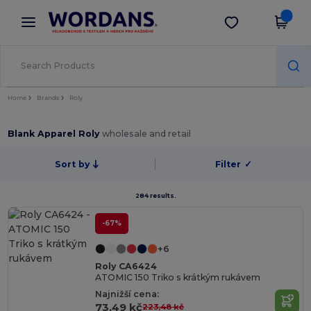
×
Aplikace Wordans
Stáhnout app
Lepší ceny v aplikaci!
Home
Brands
Roly
Blank Apparel Roly
wholesale and retail
Sort by
Filter
✓
284 results.
-67%
+6
Roly CA6424
ATOMIC 150 Triko s krátkým rukávem
Najnižší cena:
73,49 kč
223,48 kč