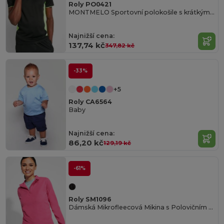
Roly PO0421
MONTMELO Sportovní polokošile s krátkým rukávem
Najnižší cena:
137,74 kč
347,82 kč
-33%
+5
Roly CA6564
Baby
Najnižší cena:
86,20 kč
129,19 kč
-61%
Roly SM1096
Dámská Mikrofleecová Mikina s Polovičním Zipem a Ochranným Límcem