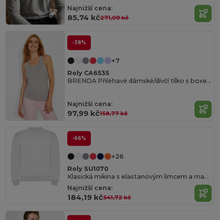
Najnižší cena:
85,74 kč
271,09 kč
-38%
+7
Roly CA6535
BRENDA Přiléhavé dámské/dívčí tílko s boxerskými ramínky z hladkého úpletu
Najnižší cena:
97,99 kč
158,77 kč
-66%
+26
Roly SU1070
Klasická mikina s elastanovým límcem a manžetami
Najnižší cena:
184,19 kč
541,72 kč