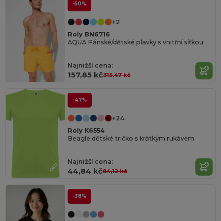
-50%
+2
Roly BN6716
AQUA Pánské/dětské plavky s vnitřní síťkou
Najnižší cena:
157,85 kč
315,47 kč
-47%
+24
Roly K6554
Beagle dětské tričko s krátkým rukávem
Najnižší cena:
44,84 kč
84,12 kč
-38%