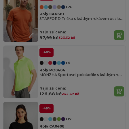
+28
Roly CA6681
STAFFORD Tričko s krátkým rukávem bez bočních švů
Najnižší cena:
97,99 kč
323,32 kč
-48%
+6
Roly PO0404
MONZHA Sportovní polokošile s krátkým rukávem
Najnižší cena:
126,88 kč
242,67 kč
-49%
+17
Roly CA0408