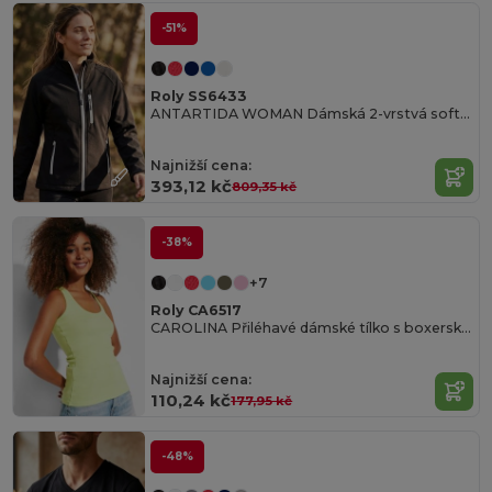
-51%
Roly SS6433
ANTARTIDA WOMAN Dámská 2-vrstvá softshellová bunda1
Najnižší cena:
393,12 kč
809,35 kč
-38%
+7
Roly CA6517
CAROLINA Přiléhavé dámské tílko s boxerskými ramínky v žebrovaném úpletu a bočními švy
Najnižší cena:
110,24 kč
177,95 kč
-48%