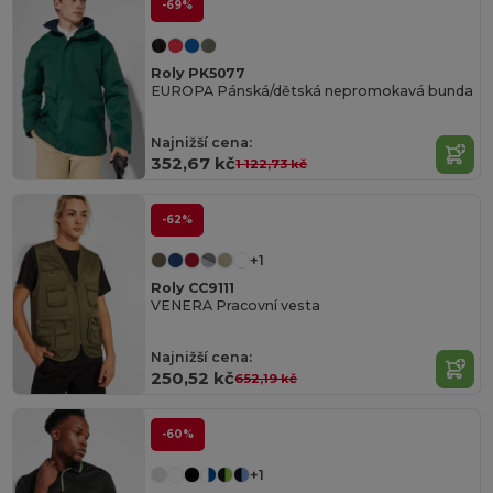
-69%
Roly PK5077
EUROPA Pánská/dětská nepromokavá bunda
Najnižší cena:
352,67 kč
1 122,73 kč
-62%
+1
Roly CC9111
VENERA Pracovní vesta
Najnižší cena:
250,52 kč
652,19 kč
-60%
+1