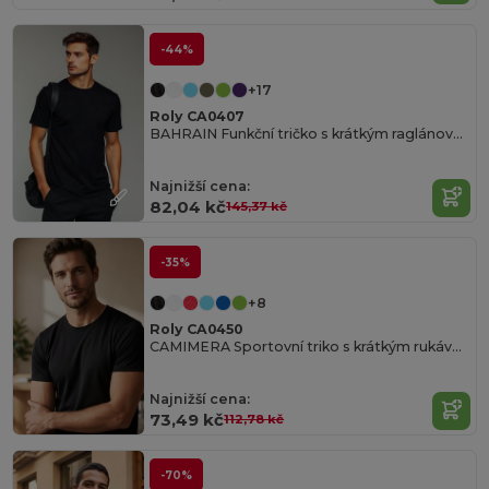
-44%
+17
Roly CA0407
BAHRAIN Funkční tričko s krátkým raglánovým rukávem
Najnižší cena:
82,04 kč
145,37 kč
-35%
+8
Roly CA0450
CAMIMERA Sportovní triko s krátkým rukávem a kulatým průkrčníkem
Najnižší cena:
73,49 kč
112,78 kč
-70%