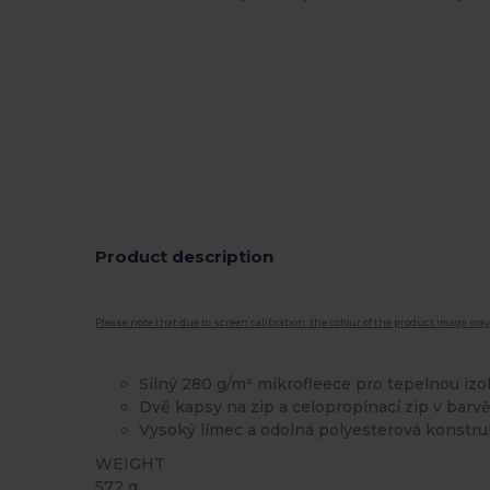
Product description
Please note that due to screen calibration, the colour of the product image may
Silný 280 g/m² mikrofleece pro tepelnou izol
Dvě kapsy na zip a celopropínací zip v barv
Vysoký límec a odolná polyesterová konstr
WEIGHT
572 g.