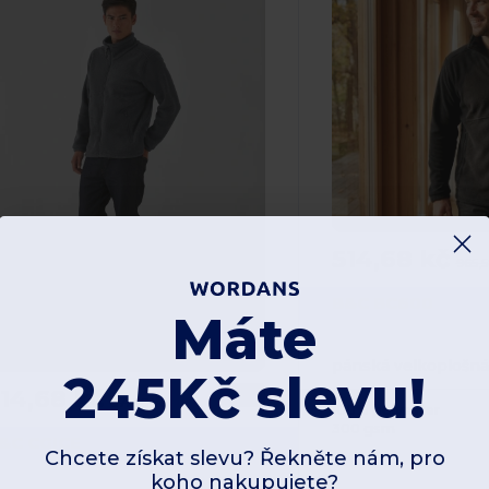
514,68 kč
965,5
B&C BC600
Máte
pánská velkoplošná
245Kč slevu!
14,68 kč
-41%
871,28 kč
100% polyester
300 gsm
&C CGICE
Chcete získat slevu? Řekněte nám, pro
koho nakupujete?