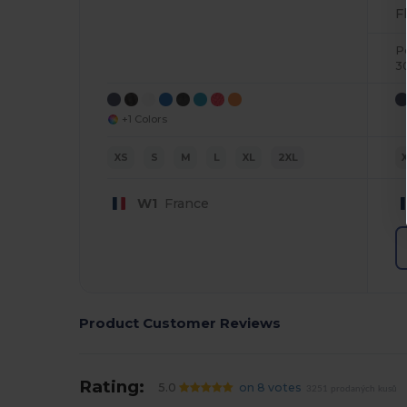
F
P
3
+1 Colors
XS
S
M
L
XL
2XL
W1
France
Product Customer Reviews
Rating:
5.0
on 8 votes
3251 prodaných kusů