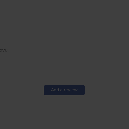
ovu.
Add a review