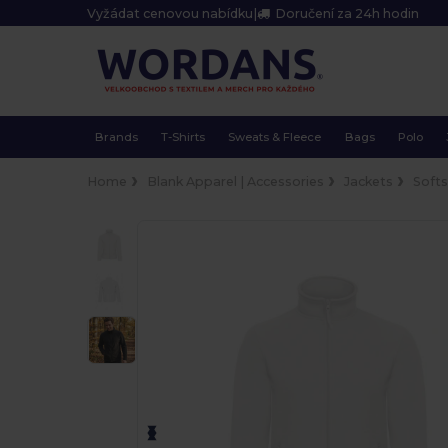
Vyžádat cenovou nabídku
|
Doručení za 24h hodin
Brands
T-Shirts
Sweats & Fleece
Bags
Polo
Home
Blank Apparel | Accessories
Jackets
Softs