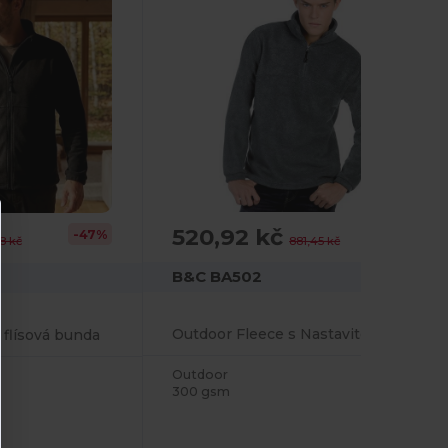
520,92 kč
-41%
-47%
881,45 kč
8 kč
B&C BA502
Outdoor Fleece s Nastavitelným Lemem
 flísová bunda
Outdoor
300 gsm