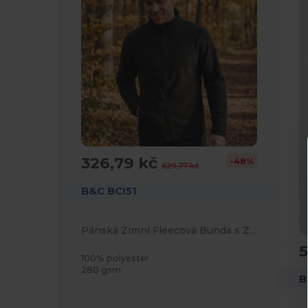
326,79 kč
-48%
629,77 kč
B&C BCI51
Pánská Zimní Fleecová Bunda s Zipem
5
100% polyester
280 gsm
B