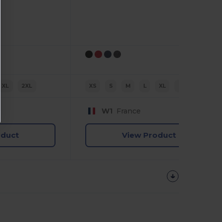
XL
2XL
XS
S
M
L
XL
2XL
W1
France
oduct
View Product