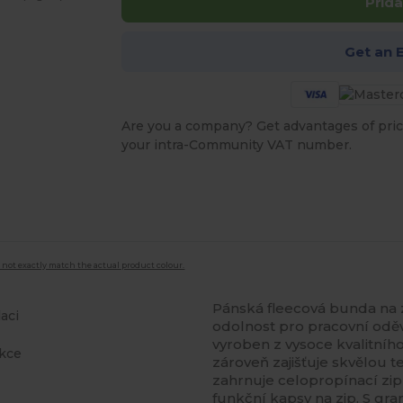
Přida
Get an 
Are you a company? Get advantages of pric
your intra-Community VAT number.
 not exactly match the actual product colour.
Pánská fleecová bunda na z
aci
odolnost pro pracovní oděv
ě
vyroben z vysoce kvalitníh
ukce
zároveň zajišťuje skvělou 
zahrnuje celopropínací zip
funkční kapsy na zip. S gr