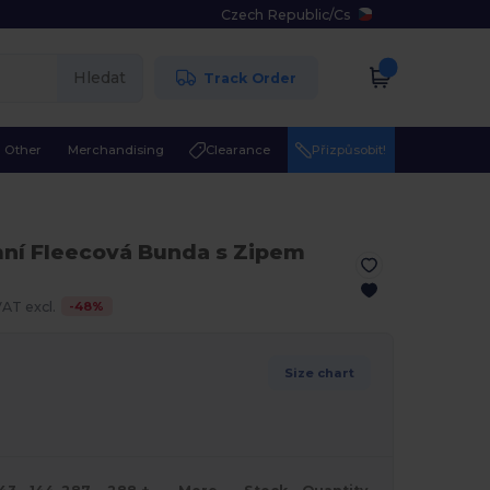
Czech Republic
/
Cs
Hledat
Track Order
Other
Merchandising
Clearance
Přizpůsobit!
mní Fleecová Bunda s Zipem
-
48
%
AT excl.
Size chart