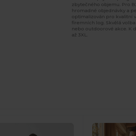
zbytečného objemu. Pro B2
hromadné objednávky a per
optimalizován pro kvalitní 
firemních log. Skvělá volb
nebo outdoorové akce. K di
až 3XL.