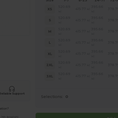
Size
1-7
8-23
24-71
72-
520.69
395.66
415.77
378.7
XS
kč
kč
kč
520.69
395.66
415.77
378.7
S
kč
kč
kč
520.69
395.66
415.77
378.7
M
kč
kč
kč
520.69
395.66
415.77
378.7
L
kč
kč
kč
520.69
395.66
415.77
378.7
XL
kč
kč
kč
 své produkty
520.69
395.66
415.77
378.7
2XL
kč
kč
kč
520.69
395.66
415.77
378.7
3XL
kč
kč
kč
Reliable Support
Selections:
0
ation?
-14h (english)