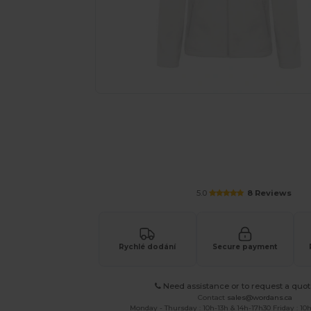
Vyžádejte si individuální nabídku pro
5.0
8 Reviews
Rychlé dodání
Secure payment
Need assistance or to request a quot
Contact
sales@wordans.ca
Monday - Thursday : 10h-13h & 14h-17h30 Friday : 10h