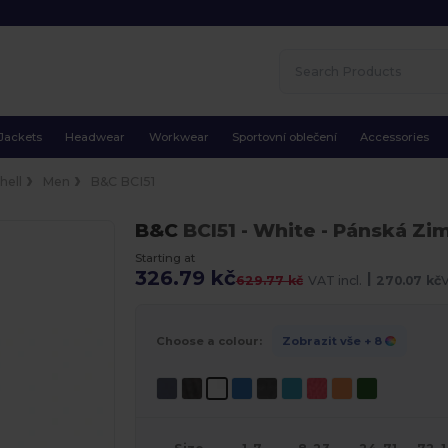
Jackets
Headwear
Workwear
Sportovní oblečení
Accessories
hell
Men
B&C BCI51
B&C
BCI51
- White
- Pánská Zi
Starting at
326.79 kč
|
629.77 kč
VAT incl.
270.07 kč
V
Choose a colour:
Zobrazit vše
+ 8