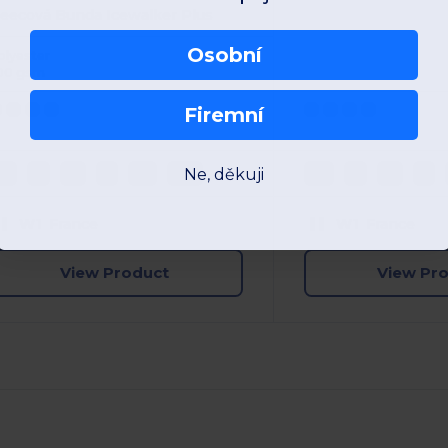
leecová Bunda Icewalker Plus
Osobní
olyester
00 gsm
Firemní
Ne, děkuji
XS
S
M
L
XL
XXL
XS
S
M
L
W1
France
W1
France
View Product
View Pr