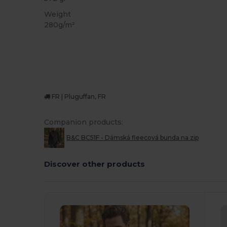
Weight
280g/m²
FR | Pluguffan, FR
Companion products:
B&C BC51F - Dámská fleecová bunda na zip
Discover other products