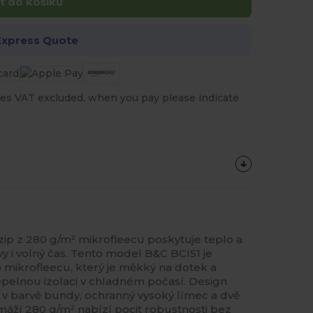
t do košíku
Express Quote
es VAT excluded, when you pay please indicate
ip z 280 g/m² mikrofleecu poskytuje teplo a
y i volný čas. Tento model B&C BCI51 je
o mikrofleecu, který je měkký na dotek a
tepelnou izolaci v chladném počasí. Design
 v barvě bundy, ochranný vysoký límec a dvě
amáží 280 g/m² nabízí pocit robustnosti bez