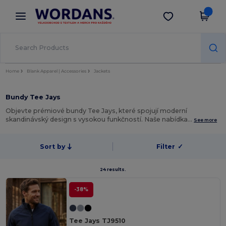
×
Aplikace Wordans
Stáhnout app
Lepší ceny v aplikaci!
Home
Blank Apparel | Accessories
Jackets
Bundy Tee Jays
Objevte prémiové bundy Tee Jays, které spojují moderní
skandinávský design s vysokou funkčností. Naše nabídka…
See more
Sort by
Filter
✓
24 results.
-38%
Tee Jays TJ9510