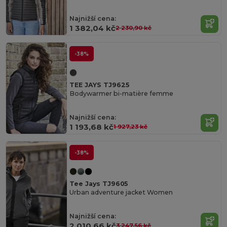
Najnižší cena:
1 382,04 kč
2 230,90 kč
-38%
TEE JAYS TJ9625
Bodywarmer bi-matière femme
Najnižší cena:
1 193,68 kč
1 927,23 kč
-38%
Tee Jays TJ9605
Urban adventure jacket Women
Najnižší cena:
2 010,66 kč
3 247,56 kč