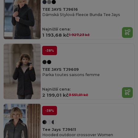
TEE JAYS TJ9616
Dámská Stylová Fleece Bunda Tee Jays
Najnižší cena:
1 193,68 kč
1 927,23 kč
-38%
TEE JAYS TJ9609
Parka toutes saisons femme
Najnižší cena:
2 199,01 kč
3 551,01 kč
-38%
Tee Jays TJ9611
Hooded outdoor crossover Women