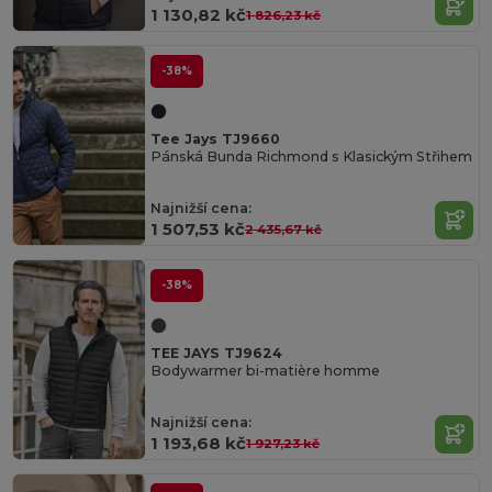
1 130,82 kč
1 826,23 kč
-38%
Tee Jays TJ9660
Pánská Bunda Richmond s Klasickým Střihem
Najnižší cena:
1 507,53 kč
2 435,67 kč
-38%
TEE JAYS TJ9624
Bodywarmer bi-matière homme
Najnižší cena:
1 193,68 kč
1 927,23 kč