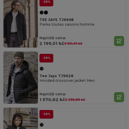
-38%
TEE JAYS TJ9608
Parka toutes saisons homme
Najnižší cena:
2 199,01 kč
3 551,01 kč
-38%
Tee Jays TJ9628
Hooded crossover jacket Men
Najnižší cena:
1 570,62 kč
2 536,89 kč
-38%