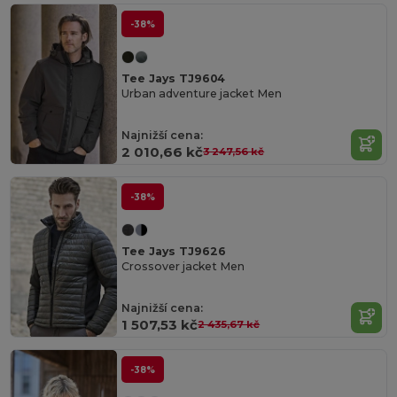
-38%
Tee Jays TJ9604
Urban adventure jacket Men
Najnižší cena:
2 010,66 kč
3 247,56 kč
-38%
Tee Jays TJ9626
Crossover jacket Men
Najnižší cena:
1 507,53 kč
2 435,67 kč
-38%