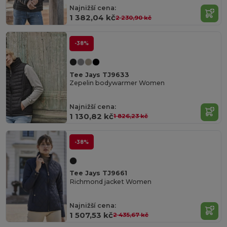
Najnižší cena:
1 382,04 kč
2 230,90 kč
-38%
Tee Jays TJ9633
Zepelin bodywarmer Women
Najnižší cena:
1 130,82 kč
1 826,23 kč
-38%
Tee Jays TJ9661
Richmond jacket Women
Najnižší cena:
1 507,53 kč
2 435,67 kč