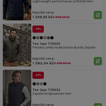
Lightweight performance softshell Men
Najnižší cena:
1 256,55 kč
2 028,45 kč
-38%
Tee Jays TJ9630
Pánská Lehká Voděodolná Bunda Zepelin
Najnižší cena:
1 382,04 kč
2 230,90 kč
-38%
Tee Jays TJ9632
Zepelin bodywarmer Men
Najnižší cena: