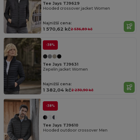
Tee Jays TJ9629
Hooded crossover jacket Women
Najnižší cena:
1 570,62 kč
2 536,89 kč
-38%
Tee Jays TJ9631
Zepelin jacket Women
Najnižší cena:
1 382,04 kč
2 230,90 kč
-38%
Tee Jays TJ9610
Hooded outdoor crossover Men