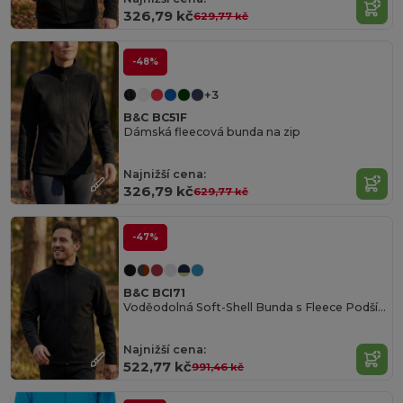
326,79 kč
629,77 kč
-48%
+3
B&C BC51F
Dámská fleecová bunda na zip
Najnižší cena:
326,79 kč
629,77 kč
-47%
B&C BCI71
Voděodolná Soft-Shell Bunda s Fleece Podšívkou
Najnižší cena:
522,77 kč
991,46 kč