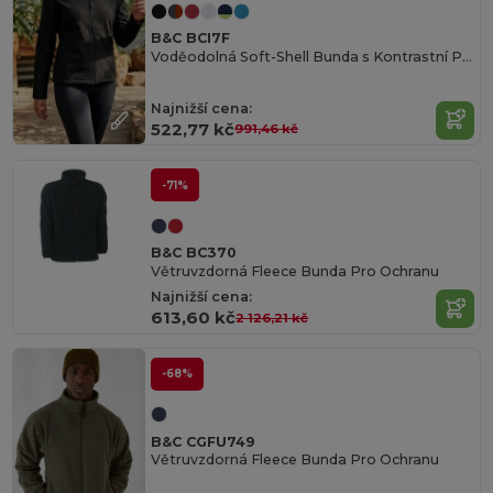
B&C BCI7F
Voděodolná Soft-Shell Bunda s Kontrastní Podšívkou
Najnižší cena:
522,77 kč
991,46 kč
-71%
B&C BC370
Větruvzdorná Fleece Bunda Pro Ochranu
Najnižší cena:
613,60 kč
2 126,21 kč
-68%
B&C CGFU749
Větruvzdorná Fleece Bunda Pro Ochranu