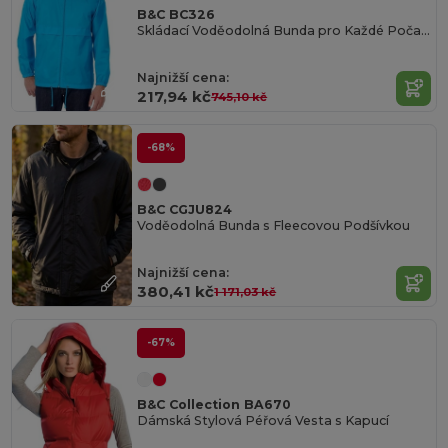
B&C BC326
Skládací Voděodolná Bunda pro Každé Počasí
Najnižší cena:
217,94 kč
745,10 kč
-68%
B&C CGJU824
Voděodolná Bunda s Fleecovou Podšívkou
Najnižší cena:
380,41 kč
1 171,03 kč
-67%
B&C Collection BA670
Dámská Stylová Péřová Vesta s Kapucí