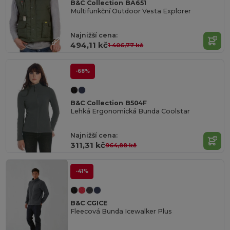
B&C Collection BA651
Multifunkční Outdoor Vesta Explorer
Najnižší cena:
494,11 kč
1 406,77 kč
-68%
B&C Collection B504F
Lehká Ergonomická Bunda Coolstar
Najnižší cena:
311,31 kč
964,88 kč
-41%
B&C CGICE
Fleecová Bunda Icewalker Plus