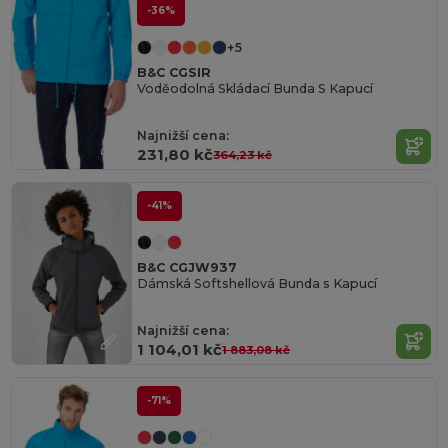
-36%
+5
B&C CGSIR
Voděodolná Skládací Bunda S Kapucí
Najnižší cena:
231,80 kč
364,23 kč
-41%
B&C CGJW937
Dámská Softshellová Bunda s Kapucí
Najnižší cena:
1 104,01 kč
1 883,08 kč
-71%