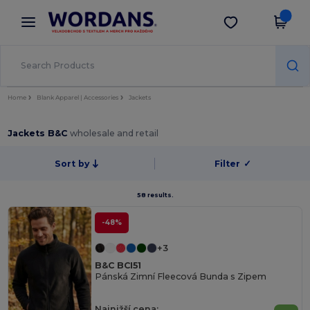
×
Aplikace Wordans
Stáhnout app
Lepší ceny v aplikaci!
Home
Blank Apparel | Accessories
Jackets
Jackets B&C
wholesale and retail
Sort by
Filter
✓
58 results.
-48%
+3
B&C BCI51
Pánská Zimní Fleecová Bunda s Zipem
Najnižší cena: