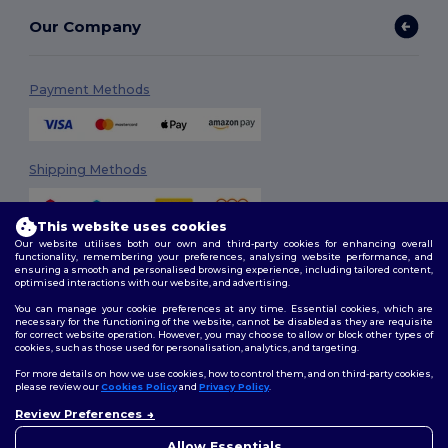
Our Company
Payment Methods
Shipping Methods
This website uses cookies
Our website utilises both our own and third-party cookies for enhancing overall
functionality, remembering your preferences, analysing website performance, and
ensuring a smooth and personalised browsing experience, including tailored content,
optimised interactions with our website, and advertising.
You can manage your cookie preferences at any time. Essential cookies, which are
Follow Us
necessary for the functioning of the website, cannot be disabled as they are requisite
for correct website operation. However, you may choose to allow or block other types of
cookies, such as those used for personalisation, analytics, and targeting.
For more details on how we use cookies, how to control them, and on third-party cookies,
please review our
Cookies Policy
and
Privacy Policy
.
2026. All Rights Reserved
Review Preferences
Terms & Conditions
|
Customization Policy
|
Privacy Policy
|
Cookies
👋
Ahoj
Policy
|
Site Map
Pokud máte jakékoli dotazy
Allow Essentials