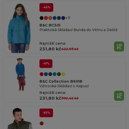
-45%
+7
B&C BC301
Praktická Skládací Bunda do Větru a Deště
Najnižší cena:
231,80 kč
422,93 kč
-41%
B&C Collection B601B
Větrovka Skládací s Kapucí
Najnižší cena:
231,80 kč
392,42 kč
-65%