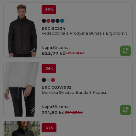
-50%
B&C BC324
Voděodolná a Prodyšná Bunda s Ergonomickou Kapucí
Najnižší cena:
623,77 kč
1 257,01 kč
-36%
B&C CGJW902
Dámská Skládací Bunda S Kapucí
Najnižší cena:
231,80 kč
364,23 kč
-47%