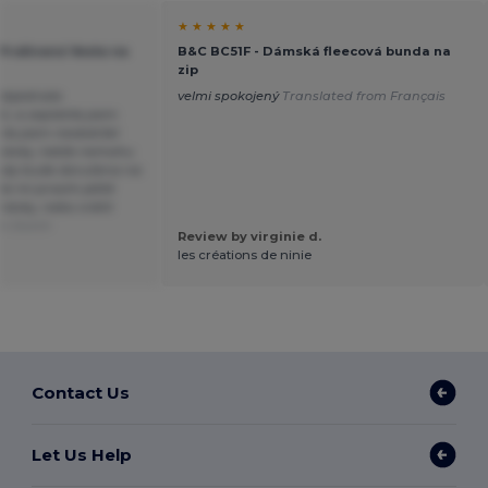
★ ★ ★ ★ ★
Prošívaná Vesta na
B&C BC51F - Dámská fleecová bunda na
zip
 objednala
velmi spokojený
Translated from Français
L a zaplatila jsem
tila jsem neobdržel
ednávky, takže nemohu
 kdy bude doručena na
te mi prosím ještě
návky, nebo vrátit
om Dutch
Review by virginie d.
les créations de ninie
Contact Us
Let Us Help