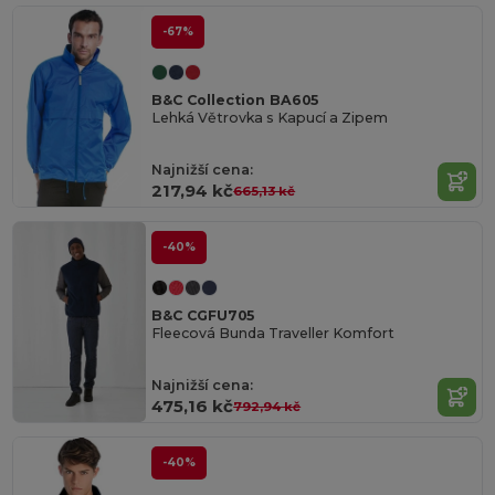
-67%
B&C Collection BA605
Lehká Větrovka s Kapucí a Zipem
Najnižší cena:
217,94 kč
665,13 kč
-40%
B&C CGFU705
Fleecová Bunda Traveller Komfort
Najnižší cena:
475,16 kč
792,94 kč
-40%