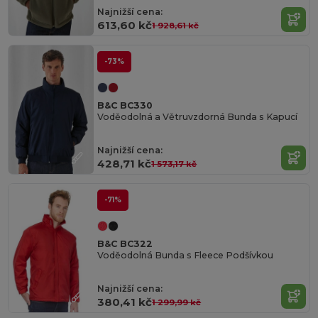
Najnižší cena:
613,60 kč
1 928,61 kč
-73%
B&C BC330
Voděodolná a Větruvzdorná Bunda s Kapucí
Najnižší cena:
428,71 kč
1 573,17 kč
-71%
B&C BC322
Voděodolná Bunda s Fleece Podšívkou
Najnižší cena:
380,41 kč
1 299,99 kč