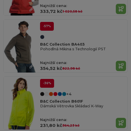
Najnižší cena:
333,72 kč
1 020,58 kč
-57%
B&C Collection BA403
Pohodlná Mikina s Technologií PST
Najnižší cena:
354,52 kč
822,98 kč
-36%
+4
B&C Collection B601F
Dámská Větrovka Skládací K-Way
Najnižší cena:
231,80 kč
364,23 kč