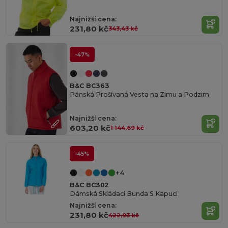
Najnižší cena:
231,80 kč
343,43 kč
-47%
B&C BC363
Pánská Prošívaná Vesta na Zimu a Podzim
Najnižší cena:
603,20 kč
1 144,69 kč
-45%
+4
B&C BC302
Dámská Skládací Bunda S Kapucí
Najnižší cena:
231,80 kč
422,93 kč