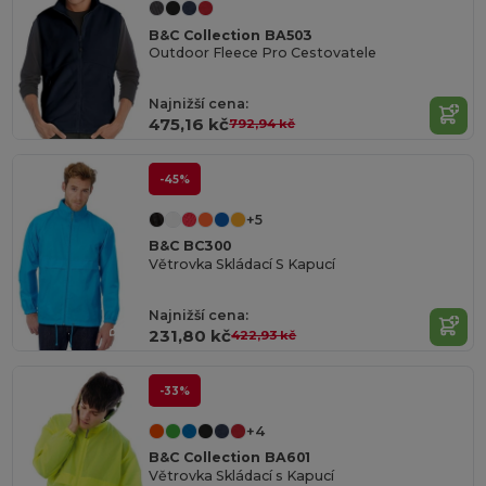
B&C Collection BA503
Outdoor Fleece Pro Cestovatele
Najnižší cena:
475,16 kč
792,94 kč
-45%
+5
B&C BC300
Větrovka Skládací S Kapucí
Najnižší cena:
231,80 kč
422,93 kč
-33%
+4
B&C Collection BA601
Větrovka Skládací s Kapucí