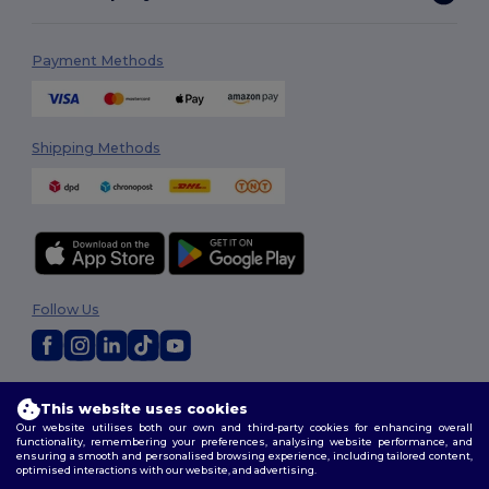
Payment Methods
Shipping Methods
Follow Us
2026. All Rights Reserved
This website uses cookies
Terms & Conditions
|
Customization Policy
|
Privacy Policy
|
Cookies
Our website utilises both our own and third-party cookies for enhancing overall
Policy
|
Site Map
functionality, remembering your preferences, analysing website performance, and
ensuring a smooth and personalised browsing experience, including tailored content,
optimised interactions with our website, and advertising.