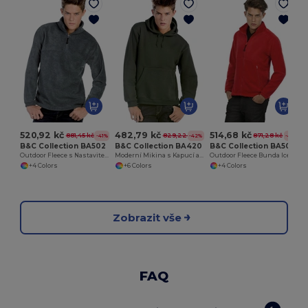
520,92 kč
482,79 kč
514,68 kč
881,45 kč
829,22 kč
871,28 kč
-41%
-42%
-41%
B&C Collection BA502
B&C Collection BA420
B&C Collection BA501
Outdoor Fleece s Nastavitelným Lemem
Moderní Mikina s Kapucí a Kapsou
Outdoor Fleece Bunda Icewalker
+4 Colors
+6 Colors
+4 Colors
Zobrazit vše
FAQ