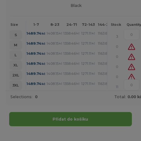
Black
1-7
8-23
24-71
72-143
144-287
288 +
Mor
Size
Stock
Quantit
+
1489.74
1408.15
1358.46
1271.11
1163.87
1107.25
kč
kč
kč
kč
kč
kč
S
3
+
1489.74
1408.15
1358.46
1271.11
1163.87
1107.25
kč
kč
kč
kč
kč
kč
M
0
+
1489.74
1408.15
1358.46
1271.11
1163.87
1107.25
kč
kč
kč
kč
kč
kč
L
0
+
1489.74
1408.15
1358.46
1271.11
1163.87
1107.25
kč
kč
kč
kč
kč
kč
XL
0
+
1489.74
1408.15
1358.46
1271.11
1163.87
1107.25
kč
kč
kč
kč
kč
kč
2XL
0
+
1489.74
1408.15
1358.46
1271.11
1163.87
1107.25
kč
kč
kč
kč
kč
kč
3XL
11
Selections:
0
Total:
0.00 k
Přidat do košíku
Přizpůsobte si to!