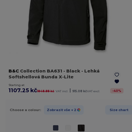
B&C
Collection BA631
- Black
- Lehká
Softshellová Bunda X-Lite
Starting at
1107.25 kč
|
-
40
%
1848.88 kč
VAT incl.
915.08 kč
VAT excl.
Choose a colour:
Zobrazit vše
+ 2
Size chart