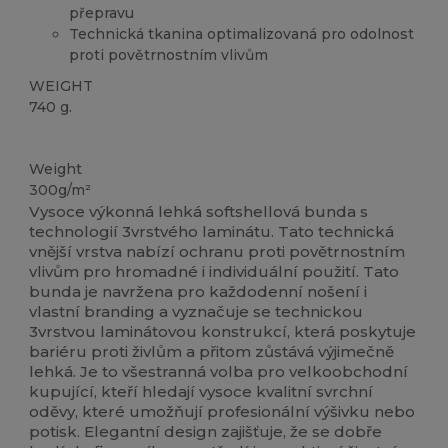
přepravu
Technická tkanina optimalizovaná pro odolnost
proti povětrnostním vlivům
WEIGHT
740 g.
Přizpůsobitelné
Weight
300g/m²
Vysoce výkonná lehká softshellová bunda s
technologií 3vrstvého laminátu. Tato technická
vnější vrstva nabízí ochranu proti povětrnostním
vlivům pro hromadné i individuální použití. Tato
bunda je navržena pro každodenní nošení i
vlastní branding a vyznačuje se technickou
3vrstvou laminátovou konstrukcí, která poskytuje
bariéru proti živlům a přitom zůstává výjimečně
lehká. Je to všestranná volba pro velkoobchodní
kupující, kteří hledají vysoce kvalitní svrchní
oděvy, které umožňují profesionální výšivku nebo
potisk. Elegantní design zajišťuje, že se dobře