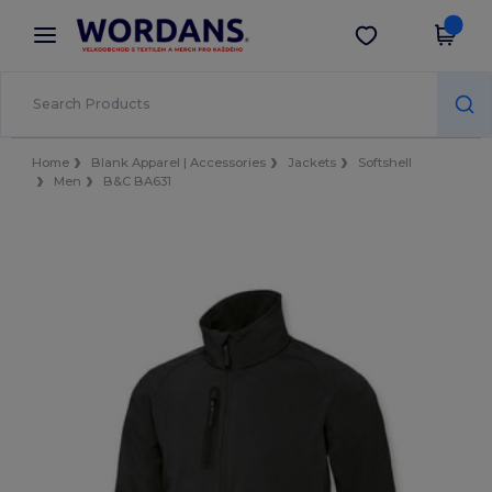
×
Aplikace Wordans
Stáhnout app
Lepší ceny v aplikaci!
Home
Blank Apparel | Accessories
Jackets
Softshell
Men
B&C BA631