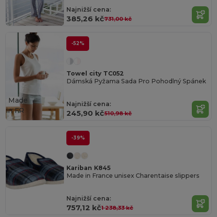
Najnižší cena:
385,26 kč
731,00 kč
-52%
Towel city TC052
Dámská Pyžama Sada Pro Pohodlný Spánek
Made
Najnižší cena:
in
FR
245,90 kč
510,98 kč
-39%
Kariban K845
Made in France unisex Charentaise slippers
Najnižší cena:
757,12 kč
1 238,33 kč