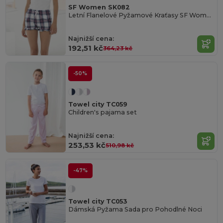
SF Women SK082
Letní Flanelové Pyžamové Kraťasy SF Women
Najnižší cena:
192,51 kč
364,23 kč
-50%
Towel city TC059
Children's pajama set
Najnižší cena:
253,53 kč
510,98 kč
-47%
Towel city TC053
Dámská Pyžama Sada pro Pohodlné Noci