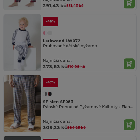
291,43 kč
551,43 kč
-46%
Larkwood LW072
Pruhované dětské pyžamo
Najnižší cena:
273,63 kč
510,98 kč
-47%
SF Men SF083
Pánské Pohodlné Pyžamové Kalhoty z Flanelu
Najnižší cena:
309,23 kč
584,25 kč