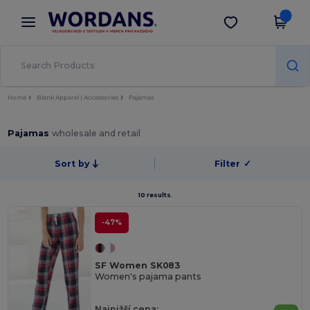
×
Aplikace Wordans
Stáhnout app
Lepší ceny v aplikaci!
Home
Blank Apparel | Accessories
Pajamas
Pajamas
wholesale and retail
Sort by
Filter
✓
10 results.
-47%
SF Women SK083
Women's pajama pants
Najnižší cena: