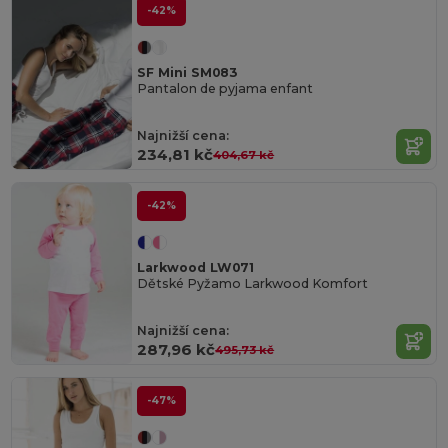
-42%
SF Mini SM083
Pantalon de pyjama enfant
Najnižší cena:
234,81 kč
404,67 kč
-42%
Larkwood LW071
Dětské Pyžamo Larkwood Komfort
Najnižší cena:
287,96 kč
495,73 kč
-47%