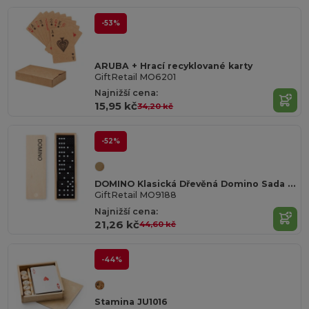
-53%
ARUBA + Hrací recyklované karty
GiftRetail MO6201
Najnižší cena:
15,95 kč
34,20 kč
-52%
DOMINO Klasická Dřevěná Domino Sada v Krabičce
GiftRetail MO9188
Najnižší cena:
21,26 kč
44,60 kč
-44%
Stamina JU1016