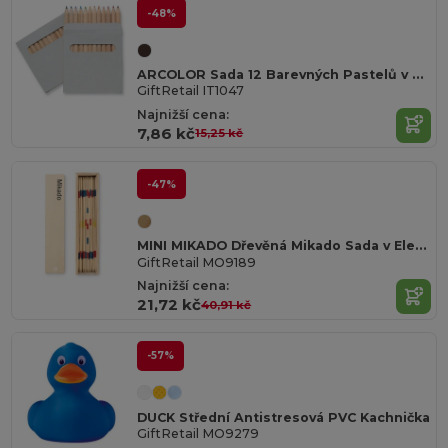
-48%
ARCOLOR Sada 12 Barevných Pastelů v Kartonové Krabičce
GiftRetail IT1047
Najnižší cena:
7,86 kč
15,25 kč
-47%
MINI MIKADO Dřevěná Mikado Sada v Elegantní Krabičce
GiftRetail MO9189
Najnižší cena:
21,72 kč
40,91 kč
-57%
DUCK Střední Antistresová PVC Kachnička
GiftRetail MO9279