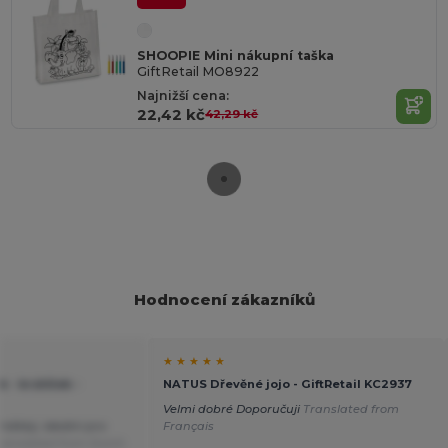
SHOOPIE Mini nákupní taška
GiftRetail MO8922
Najnižší cena:
22,42 kč
42,29 kč
Hodnocení zákazníků
★ ★ ★ ★ ★
 - králíček -
NATUS Dřevěné jojo - GiftRetail KC2937
Velmi dobré Doporučuji
Translated from
 měkký, ideální pro
Français
ranslated from Dutch