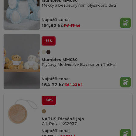
Mumbles MM060
Měkký a bezpečný mini plyšák pro děti
Najnižší cena:
191,82 kč
341,35 kč
-55%
Mumbles MM030
Plyšový Medvídek v Bavlněném Tričku
Najnižší cena:
164,32 kč
364,23 kč
-50%
NATUS Dřevěné jojo
GiftRetail KC2937
Najnižší cena: