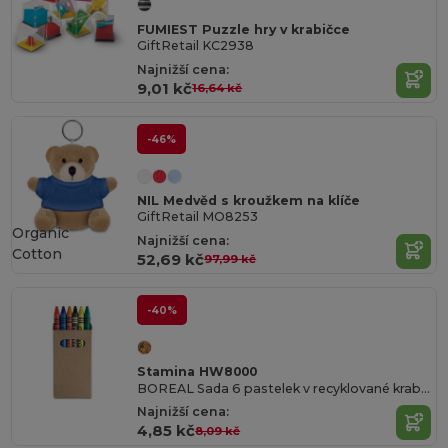
FUMIEST Puzzle hry v krabičce
GiftRetail KC2938
Najnižší cena:
9,01 kč
16,64 kč
-46%
NIL Medvěd s kroužkem na klíče
GiftRetail MO8253
Organic
Najnižší cena:
Cotton
52,69 kč
97,99 kč
-40%
Stamina HW8000
BOREAL Sada 6 pastelek v recyklované krabičce z lepenky
Najnižší cena:
4,85 kč
8,09 kč