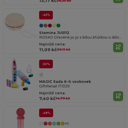
13,17 kč
26,35 kč
-45%
Stamina JU0112
ROSKO Dřevěné jo-jo s bílou šňůrkou o délce 75 cm
Najnižší cena:
11,09 kč
20,11 kč
-50%
MAGIC Sada 6-ti voskovek
GiftRetail IT1329
Najnižší cena:
7,40 kč
14,79 kč
-48%
+1