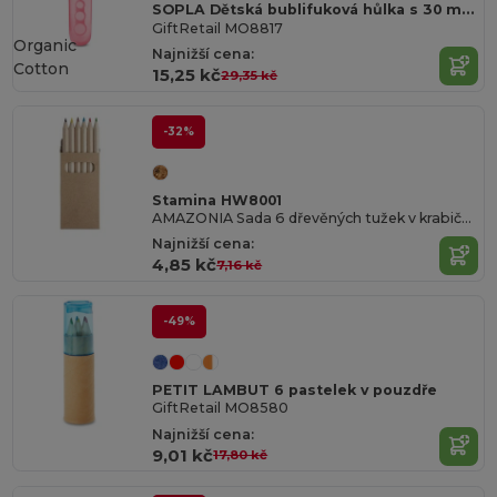
SOPLA Dětská bublifuková hůlka s 30 ml náplní
GiftRetail MO8817
Organic
Najnižší cena:
Cotton
15,25 kč
29,35 kč
-32%
Stamina HW8001
AMAZONIA Sada 6 dřevěných tužek v krabičce z recyklované lepenky
Najnižší cena:
4,85 kč
7,16 kč
-49%
PETIT LAMBUT 6 pastelek v pouzdře
GiftRetail MO8580
Najnižší cena:
9,01 kč
17,80 kč