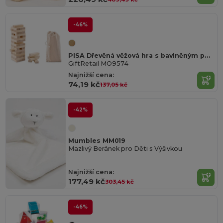
-46%
PISA Dřevěná věžová hra s bavlněným pouzdrem
GiftRetail MO9574
Najnižší cena:
74,19 kč
137,05 kč
-42%
Mumbles MM019
Mazlivý Beránek pro Děti s Výšivkou
Najnižší cena:
177,49 kč
303,45 kč
-46%