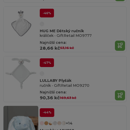
-46%
HUG ME Dětský ručník
králíček - GiftRetail MO9777
Najnižší cena:
28,66 kč
53,16 kč
-47%
LULLABY Plyšák
ručník - GiftRetail MO9270
Najnižší cena:
90,36 kč
169,63 kč
-44%
+14