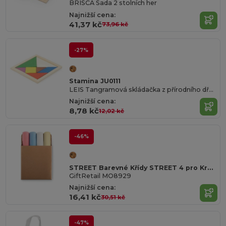
BRISCA Sada 2 stolních her
Najnižší cena:
41,37 kč
73,96 kč
-27%
Stamina JU0111
LEIS Tangramová skládačka z přírodního dřeva se 7 barevnými díly
Najnižší cena:
8,78 kč
12,02 kč
-46%
STREET Barevné Křídy STREET 4 pro Kreativní Tvorbu
GiftRetail MO8929
Najnižší cena:
16,41 kč
30,51 kč
-47%