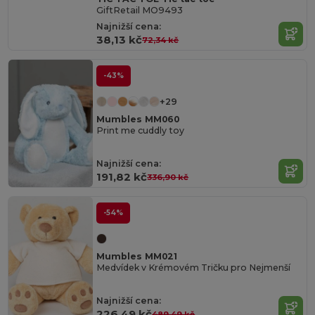
GiftRetail MO9493
Najnižší cena:
38,13 kč
72,34 kč
-43%
+29
Mumbles MM060
Print me cuddly toy
Najnižší cena:
191,82 kč
336,90 kč
-54%
Mumbles MM021
Medvídek v Krémovém Tričku pro Nejmenší
Najnižší cena:
226,49 kč
489,49 kč