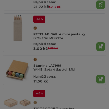
Najnižší cena:
21,72 kč
50,15 kč
-46%
PETIT ABIGAIL 4 mini pastelky
GiftRetail MO8924
Najnižší cena:
3,00 kč
5,55 kč
Stamina LA7989
YAMBI Sada 4 tlustých kříd
Najnižší cena:
11,56 kč
-47%
TIC TAC TOE Tic tac toe