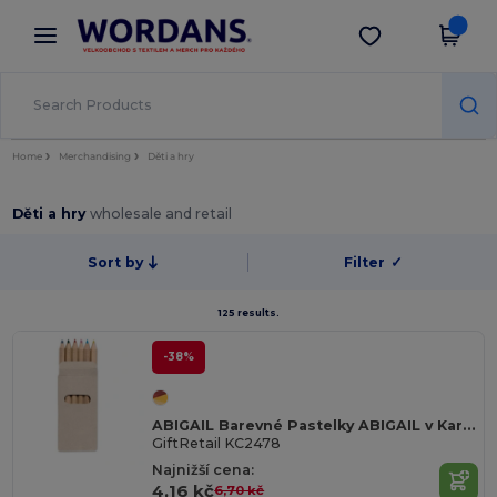
×
Aplikace Wordans
Stáhnout app
Lepší ceny v aplikaci!
Home
Merchandising
Děti a hry
Děti a hry
wholesale and retail
Sort by
Filter
✓
125 results.
-38%
ABIGAIL Barevné Pastelky ABIGAIL v Kartonové Krabičce
GiftRetail KC2478
Najnižší cena:
4,16 kč
6,70 kč