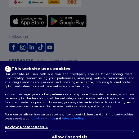
Follow Us
2026. All Rights Reserved
Terms & Conditions
|
Customization Policy
|
Privacy Policy
|
Cookies
This website uses cookies
Policy
|
Site Map
Our website utilises both our own and third-party cookies for enhancing overall
functionality, remembering your preferences, analysing website performance, and
ensuring a smooth and personalised browsing experience, including tailored content,
optimised interactions with our website, and advertising.
You can manage your cookie preferences at any time. Essential cookies, which are
necessary for the functioning of the website, cannot be disabled as they are requisite
for correct website operation. However, you may choose to allow or block other types of
cookies, such as those used for personalisation, analytics, and targeting.
For more details on how we use cookies, how to control them, and on third-party cookies,
please review our
Cookies Policy
and
Privacy Policy
.
Review Preferences
👋
Ahoj
Pokud máte jakékoli dotazy
Allow Essentials