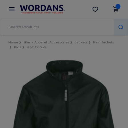
×
Aplikace Wordans
Stáhnout app
Lepší ceny v aplikaci!
Home
Blank Apparel | Accessories
Jackets
Rain Jackets
Kids
B&C CGSIRE