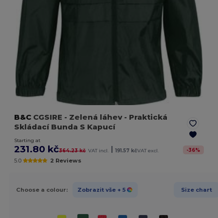
B&C
CGSIRE
- Zelená láhev
- Praktická
Skládací Bunda S Kapucí
Starting at
231.80 kč
|
-
36
%
364.23 kč
VAT incl.
191.57 kč
VAT excl.
5.0
2 Reviews
Choose a colour:
Zobrazit vše
+ 5
Size chart