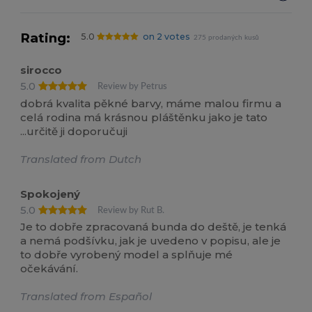
Rating:
5.0
on 2 votes
275 prodaných kusů
sirocco
5.0
Review by Petrus
dobrá kvalita pěkné barvy, máme malou firmu a
celá rodina má krásnou pláštěnku jako je tato
...určitě ji doporučuji
Translated from Dutch
Spokojený
5.0
Review by Rut B.
Je to dobře zpracovaná bunda do deště, je tenká
a nemá podšívku, jak je uvedeno v popisu, ale je
to dobře vyrobený model a splňuje mé
očekávání.
Translated from Español