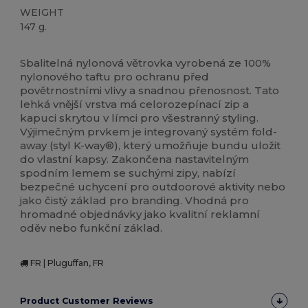
WEIGHT
147 g.
Přizpůsobitelné
Sbalitelná nylonová větrovka vyrobená ze 100%
nylonového taftu pro ochranu před
povětrnostními vlivy a snadnou přenosnost. Tato
lehká vnější vrstva má celorozepínací zip a
kapuci skrytou v límci pro všestranný styling.
Výjimečným prvkem je integrovaný systém fold-
away (styl K-way®), který umožňuje bundu uložit
do vlastní kapsy. Zakončena nastavitelným
spodním lemem se suchými zipy, nabízí
bezpečné uchycení pro outdoorové aktivity nebo
jako čistý základ pro branding. Vhodná pro
hromadné objednávky jako kvalitní reklamní
oděv nebo funkční základ.
FR | Pluguffan, FR
Product Customer Reviews