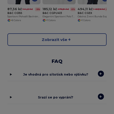
87,36 kč
185,12 kč
494,11 kč
144,21 kč
470,54 kč
1 463,16 kč
-39%
-61%
-66%
B&C CG155
B&C CGPU413
B&C CGEX
Sportovní Pohodlí Bavlněné Tričko
Elegantní Sportovní Polo Tričko Safran
Odolná Zimní Bunda Explorer
+6 Colors
+1 Colors
+1 Colors
Zobrazit vše
FAQ
Je vhodná pro sítotisk nebo výšivku?
Srazí se po vyprání?