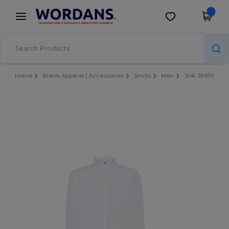
×
Aplikace Wordans
Stáhnout app
Lepší ceny v aplikaci!
Home
Blank Apparel | Accessories
Shirts
Men
JHK JK610