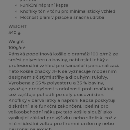
Funkční náprsní kapsa
Knoflíky tón v tónu pro minimalistický vzhled
Možnost praní v pračce a snadná údržba
WEIGHT
340 g.
Weight
100g/m²
Pánská popelínová košile o gramáži 100 g/m2 ze
směsi polyesteru a bavlny, nabízející lehký a
profesionální vzhled pro kancelář i personalizaci.
Tato košile značky JHK se vyznačuje moderním
designem s čistými střihy a dlouhými rukávy.
Vyrobena z 65 % polyesteru a 35 % bavlny,
vyvažuje prodyšnost s odolností proti mačkání,
což zajišťuje pohodlí po celý pracovní den.
Knoflíky v barvě látky a náprsní kapsa poskytují
diskrétní, ale funkční zakončení. Ideální pro
velkoobchodní nákupy; tato košile slouží jako
vynikající základ pro výšivku nebo sítotisk, což z
ní činí ideální volbu pro firemní uniformy nebo
personál na akcích.