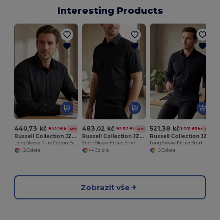
Interesting Products
P
440,73 kč
483,02 kč
521,38 kč
842,16 kč
923,28 kč
1 001,63 kč
-48%
-48%
-48%
Russell Collection JZ936
Russell Collection JZ947
Russell Collection JZ946
Long Sleeve Pure Cotton Easy Care Poplin Shirt
Short Sleeve Fitted Shirt
Long Sleeve Fitted Shirt
+2 Colors
+4 Colors
+5 Colors
Zobrazit vše