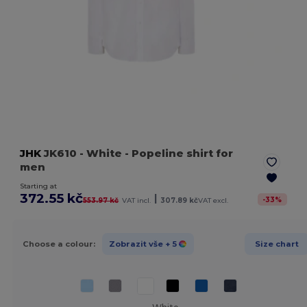
JHK
JK610
- White
- Popeline shirt for
men
Starting at
372.55 kč
|
-
33
%
553.97 kč
VAT incl.
307.89 kč
VAT excl.
Choose a colour:
Zobrazit vše
+ 5
Size chart