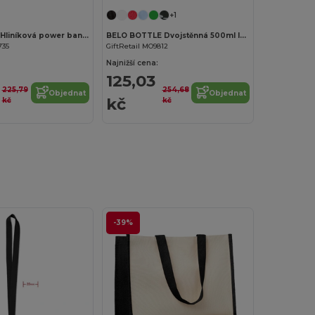
+1
POWERFLAT Hliníková power banka 4000 Mah
BELO BOTTLE Dvojstěnná 500ml láhev
735
GiftRetail MO9812
Najnižší cena:
125,03
225,79
254,68
Objednat
Objednat
kč
kč
kč
-39%