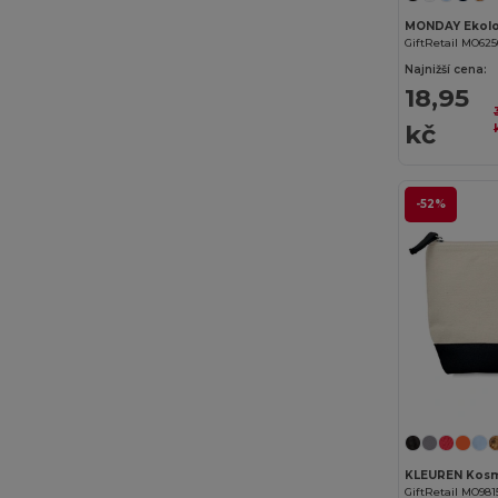
Flexfit
(28)
GiftRetail MO625
Front row
(18)
Najnižší cena:
18,95
Fruit of the Loom
(162)
kč
Fruit of the Loom Vintage
(4)
GiftRetail
(1234)
-52%
Gildan
(82)
Graid™
(2)
Henbury
(35)
Herock
(60)
Herschel
(9)
iDeal Basic Brand
(37)
Jack&Jones
(6)
GiftRetail MO981