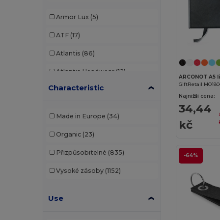
Armor Lux
(5)
ATF
(17)
Atlantis
(86)
Atlantis Headwear
(12)
ARCONOT A5 li
GiftRetail MO18
Characteristic
AWDis
(22)
Najnižší cena:
34,44
AWDis Just Hoods
(24)
Made in Europe
(34)
kč
AWDis So Denim
(10)
Organic
(23)
B&C
(176)
Přizpůsobitelné
(835)
-64%
B&C Pro
(11)
Vysoké zásoby
(1152)
Bag Base
(92)
Use
Bagbase
(42)
Beechfield
(221)