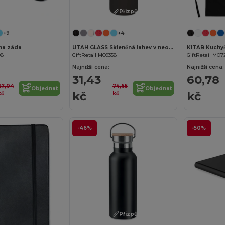
Přizpůsobte si to!
Přizpůsobte si to!
+9
+4
na záda
UTAH GLASS Skleněná lahev v neoprenu
KITAB Kuchyň
08
GiftRetail MO9358
GiftRetail MO7
Najnižší cena:
Najnižší cena:
31,43
60,78
27,04
74,65
Objednat
Objednat
kč
kč
kč
kč
-46%
-50%
Přizpůsobte si to!