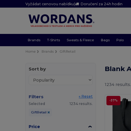
Vyžádat cenovou nabídku
|
Doručení za 24h hodin
Brands
T-Shirts
Sweats & Fleece
Bags
Polo
Home
Brands
GiftRetail
Blank A
Sort by
1234 results
Filters
« Reset
-37%
Selected
1234 results.
GiftRetail
Price