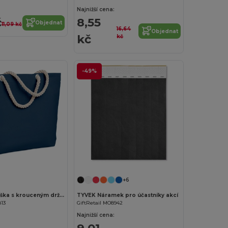
Najnižší cena:
č
8,55
Objednat
11,09 kč
16,64
Objednat
kč
kč
-49%
+6
MENORCA Taška s krouceným držadlem
TYVEK Náramek pro účastníky akcí
813
GiftRetail MO8942
Najnižší cena:
9,01