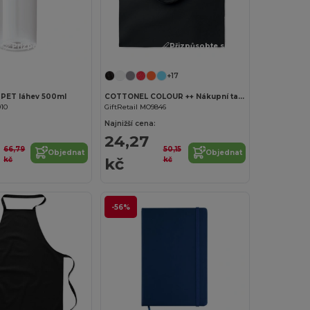
Přizpůsobte si to!
Přizpůsobte si to!
+17
PET láhev 500ml
COTTONEL COLOUR ++ Nákupní taška z bavlny 180g
910
GiftRetail MO9846
Najnižší cena:
24,27
66,79
50,15
Objednat
Objednat
kč
kč
kč
-56%