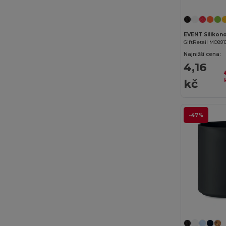
Clubclass
(20)
Crocs
(3)
EVENT Silikon
GiftRetail MO891
Dickies
(8)
Najnižší cena:
4,16
Dickies Medical
(5)
kč
Ecologie
(4)
EgotierPro
(973)
-47%
Elevate
(25)
Elevate Essentials
(34)
Elevate Life
(51)
Elevate NXT
(46)
EXCD by Promodoro
(4)
Finden & Hales
(11)