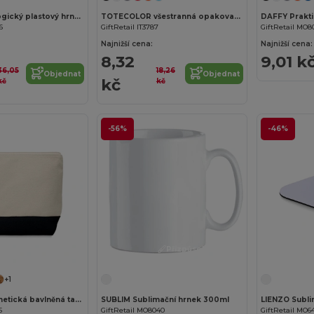
MONDAY Ekologický plastový hrnek 300 ml
TOTECOLOR všestranná opakovaně použitelná nákupní a plážová taška
6
GiftRetail IT3787
GiftRetail MO8
Najnižší cena:
Najnižší cena:
8,32
9,01 k
36,05
18,26
Objednat
Objednat
kč
kč
kč
-56%
-46%
Přizpůsobte si to!
+1
KLEUREN Kosmetická bavlněná taštička
SUBLIM Sublimační hrnek 300ml
LIENZO Subli
5
GiftRetail MO8040
GiftRetail MO6