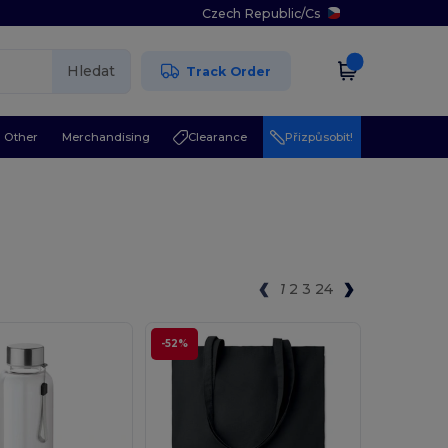
Czech Republic
/
Cs
Hledat
Track Order
Other
Merchandising
Clearance
Přizpůsobit!
1
2
3
24
-52%