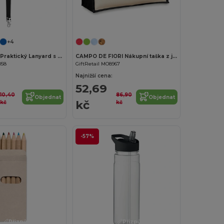
Přizpůsobte si to!
Přizpůsobte si to!
+4
SIMPLE LANY Praktický Lanyard s Kovovým Háčkem 20 mm
CAMPO DE FIORI Nákupní taška z juty
058
GiftRetail MO8967
Najnižší cena:
52,69
10,40
86,90
Objednat
Objednat
kč
kč
kč
-57%
Přizpůsobte si to!
Přizpůsobte si to!