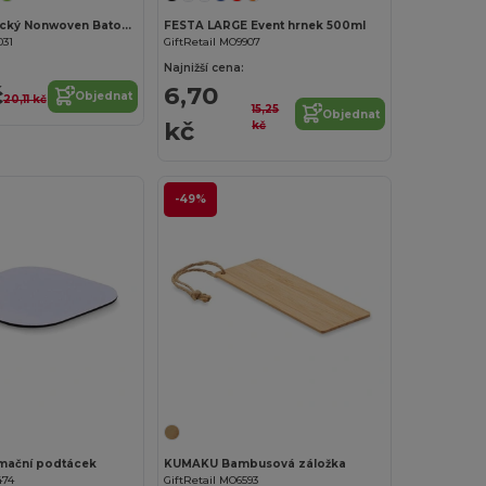
DAFFY Praktický Nonwoven Batoh s Šňůrkou 80g/m²
FESTA LARGE Event hrnek 500ml
031
GiftRetail MO9907
Najnižší cena:
č
6,70
Objednat
20,11 kč
15,25
Objednat
kč
kč
-49%
Přizpůsobte si to!
mační podtácek
KUMAKU Bambusová záložka
474
GiftRetail MO6593