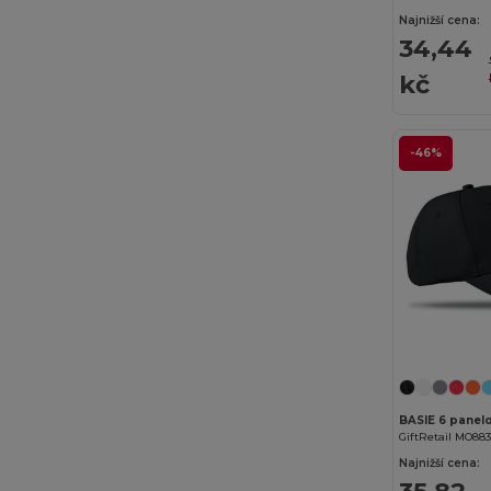
JHK
(75)
Najnižší cena:
34,44
JournalBooks
(6)
kč
JSP
(22)
Just Cool
(30)
-46%
Just T's
(3)
K-up
(180)
Kariban
(402)
Kariban Premium
(53)
Karlowsky
(27)
Karst®
(4)
BASIE 6 panelo
Kimood
(263)
GiftRetail MO88
Najnižší cena:
Kooduu
(4)
35,82