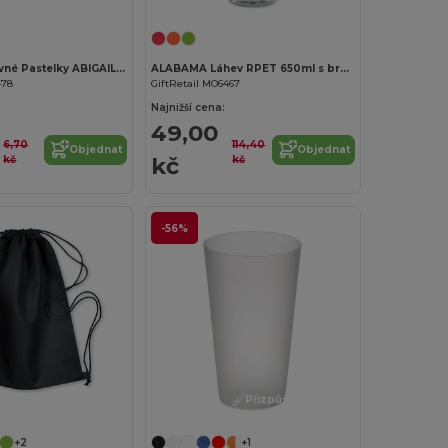
ABIGAIL Barevné Pastelky ABIGAIL v Kartonové Krabičce
ALABAMA Láhev RPET 650ml s brčkem
478
GiftRetail MO6467
Najnižší cena:
49,00
6,70
114,40
Objednat
Objednat
kč
kč
kč
-56%
Přizpůsobte si to!
Přizpůsobte si to!
+2
+1