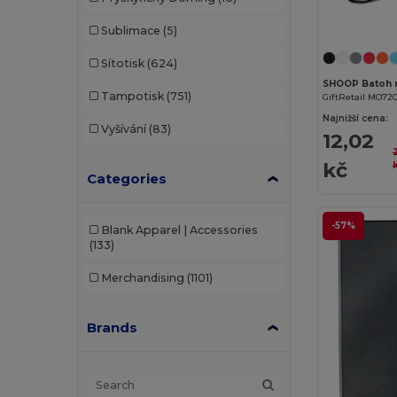
Sublimace
(5)
Sítotisk
(624)
SHOOP Batoh 
Tampotisk
(751)
GiftRetail MO72
Najnižší cena:
Vyšívání
(83)
12,02
kč
Categories
-57%
Blank Apparel | Accessories
(133)
Merchandising
(1101)
Brands