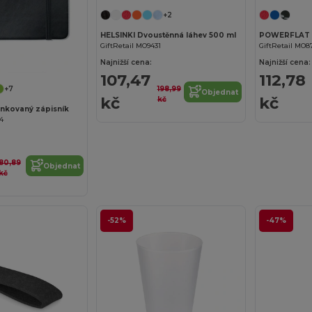
+2
HELSINKI Dvoustěnná láhev 500 ml
GiftRetail MO9431
GiftRetail MO8
Přizpůsobte si to!
Najnižší cena:
Najnižší cena:
107,47
112,78
198,99
+7
Objednat
kč
kč
kč
nkovaný zápisník
04
80,89
Objednat
kč
-52%
-47%