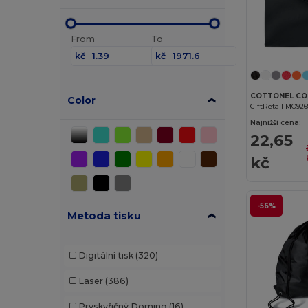
From
To
kč
kč
Color
GiftRetail MO92
Najnižší cena:
22,65
kč
-56%
Metoda tisku
Digitální tisk
(320)
Laser
(386)
Pryskyřičný Doming
(16)