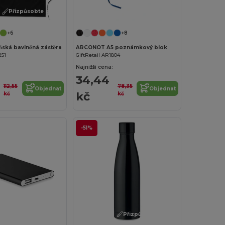
Přizpůsobte si to!
Přizpůsobte si to!
+6
+8
ská bavlněná zástěra
ARCONOT A5 poznámkový blok
251
GiftRetail AR1804
Najnižší cena:
34,44
112,55
78,35
Objednat
Objednat
kč
kč
kč
-51%
Přizpůsobte si to!
Přizpůsobte si to!