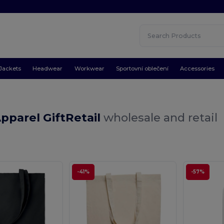
Jackets
Headwear
Workwear
Sportovní oblečení
Accessories
pparel GiftRetail
wholesale and retail
.
-41%
-57%