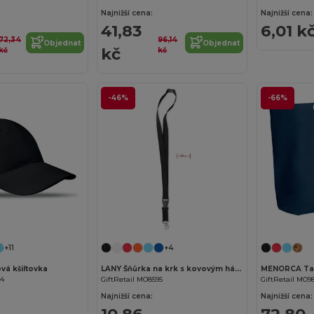
Najnižší cena:
Najnižší cena:
41,83
6,01 k
72,34
96,14
Objednat
Objednat
kč
kč
kč
-46%
-66%
+11
+4
vá kšiltovka
LANY Šňůrka na krk s kovovým hákem
34
GiftRetail MO8595
GiftRetail MO9
Najnižší cena:
Najnižší cena:
10,86
72,80