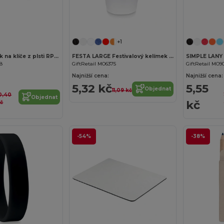
Přizpůsobte si to!
+1
SUORA Přívěsek na klíče z plsti RPET
FESTA LARGE Festivalový kelímek 300ml
08
GiftRetail MO6375
GiftRetail MO9
Najnižší cena:
Najnižší cena:
5,32 kč
5,55
Objednat
11,09 kč
0,40
Objednat
kč
č
-54%
-38%