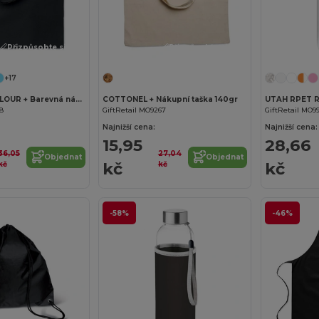
Přizpůsobte si to!
Přizpůsobte si to!
+17
COTTONEL COLOUR + Barevná nákupní taška
COTTONEL + Nákupní taška 140gr
UTAH RPET R
68
GiftRetail MO9267
GiftRetail MO9
Najnižší cena:
Najnižší cena:
15,95
28,66
36,05
27,04
Objednat
Objednat
kč
kč
kč
kč
-58%
-46%