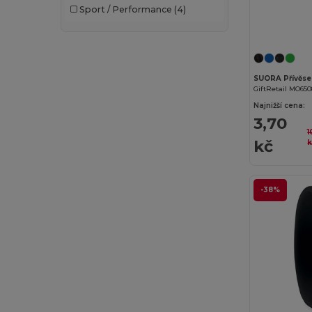
Sport / Performance
(4)
Bella+Canvas
(19)
Black&Match
(17)
Brook Taverner
(42)
GiftRetail MO65
Buff
(3)
Najnižší cena:
3,70
Build Your Brand
(82)
1
kč
k
CamelBak
(7)
Carhartt
(12)
-38%
Case Logic
(18)
Caterpillar
(2)
CG International
(3)
Cherokee
(4)
Chipolo
(2)