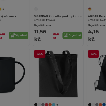
+2
ový náramek
SULIMPAD Podložka pod myš pro sublimaci
3
GiftRetail MO9833
GiftRetail KC2
Najnižší cena:
Najnižší cena:
11,56
4,16
6,70
25,19
Objednat
Objednat
kč
kč
kč
kč
-54%
-55%
+8