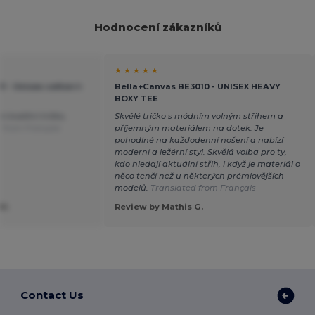
Hodnocení zákazníků
★ ★ ★ ★ ★
 - Unisex cotton t-
Bella+Canvas BE3010 - UNISEX HEAVY
BOXY TEE
i kvalitní tričko,
Skvělé tričko s módním volným střihem a
 from Français
příjemným materiálem na dotek. Je
pohodlné na každodenní nošení a nabízí
moderní a ležérní styl. Skvělá volba pro ty,
kdo hledají aktuální střih, i když je materiál o
něco tenčí než u některých prémiovějších
modelů.
Translated from Français
M.
Review by Mathis G.
Contact Us