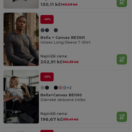
130,11 kč
143,29 kč
-41%
Bella + Canvas BE3501
Unisex Long Sleeve T-Shirt
Najnižší cena:
202,91 kč
341,35 kč
-41%
+2
Bella+Canvas BE1010
Dámské zkrácené tričko
Najnižší cena:
196,67 kč
331,41 kč