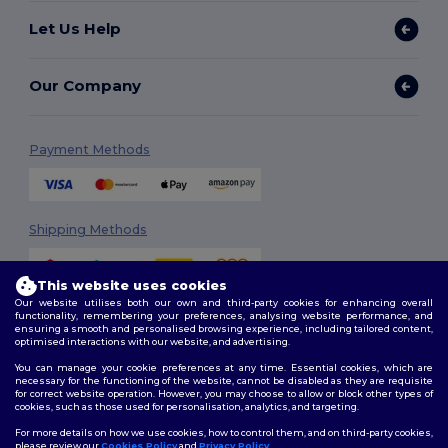
Let Us Help
Our Company
Payment Methods
Shipping Methods
This website uses cookies
Our website utilises both our own and third-party cookies for enhancing overall
functionality, remembering your preferences, analysing website performance, and
ensuring a smooth and personalised browsing experience, including tailored content,
optimised interactions with our website, and advertising.
You can manage your cookie preferences at any time. Essential cookies, which are
Follow Us
necessary for the functioning of the website, cannot be disabled as they are requisite
for correct website operation. However, you may choose to allow or block other types of
cookies, such as those used for personalisation, analytics, and targeting.
For more details on how we use cookies, how to control them, and on third-party cookies,
please review our
Cookies Policy
and
Privacy Policy
.