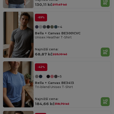
130,11 kč
217,47 kč
-69%
+4
Bella + Canvas BE3001CVC
Unisex Heather T-Shirt
Najnižší cena:
68,87 kč
225,10 kč
-42%
+5
Bella + Canvas BE3413
Tri-blend Unisex T-Shirt
Najnižší cena:
184,66 kč
318,70 kč