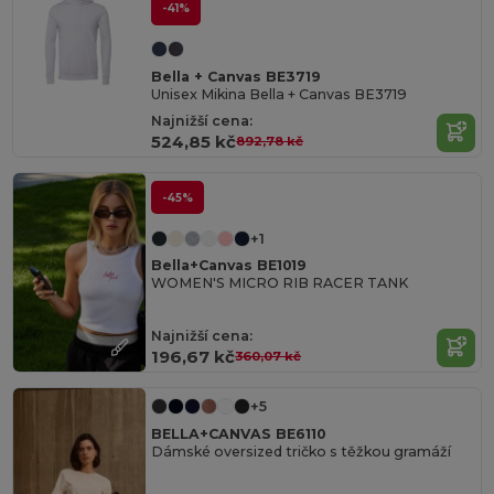
-41%
Bella + Canvas BE3719
Unisex Mikina Bella + Canvas BE3719
Najnižší cena:
524,85 kč
892,78 kč
-45%
+1
Bella+Canvas BE1019
WOMEN'S MICRO RIB RACER TANK
Najnižší cena:
196,67 kč
360,07 kč
+5
BELLA+CANVAS BE6110
Dámské oversized tričko s těžkou gramáží