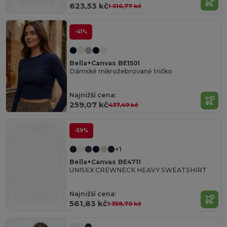
623,53 kč
1 516,77 kč
-41%
Bella+Canvas BE1501
Dámské mikrožebrované tričko
Najnižší cena:
259,07 kč
437,49 kč
-59%
+1
Bella+Canvas BE4711
UNISEX CREWNECK HEAVY SWEATSHIRT
Najnižší cena:
561,83 kč
1 358,70 kč