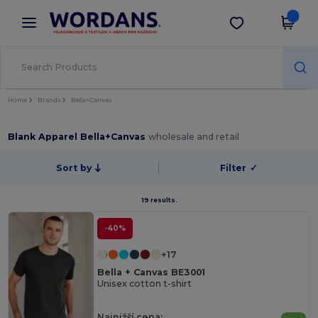
×
Aplikace Wordans
Stáhnout app
Lepší ceny v aplikaci!
Home
Brands
Bella+Canvas
Blank Apparel Bella+Canvas
wholesale and retail
Sort by
Filter
✓
19 results.
-40%
+17
Bella + Canvas BE3001
Unisex cotton t-shirt
Najnižší cena: