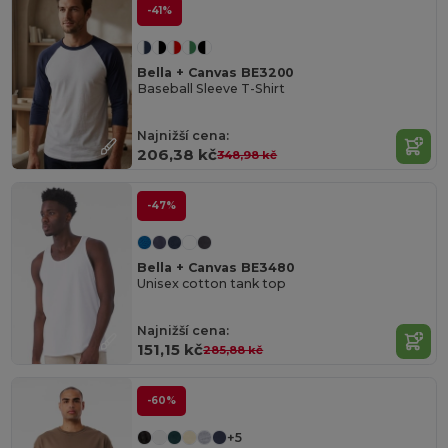
-41%
Bella + Canvas BE3200
Baseball Sleeve T-Shirt
Najnižší cena:
206,38 kč
348,98 kč
-47%
Bella + Canvas BE3480
Unisex cotton tank top
Najnižší cena:
151,15 kč
285,88 kč
-60%
+5