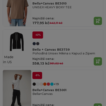
Bella+Canvas BE3010
UNISEX HEAVY BOXY TEE
Najnižší cena:
177,95 kč
442,11 kč
-41%
Bella + Canvas BE3739
Pohodlná Unisex Mikina s Kapucí a Zipem
Made
Najnižší cena:
in
US
558,13 kč
951,02 kč
-9%
+19
Bella+Canvas BE3001
Bella+Canvas
Najnižší cena: