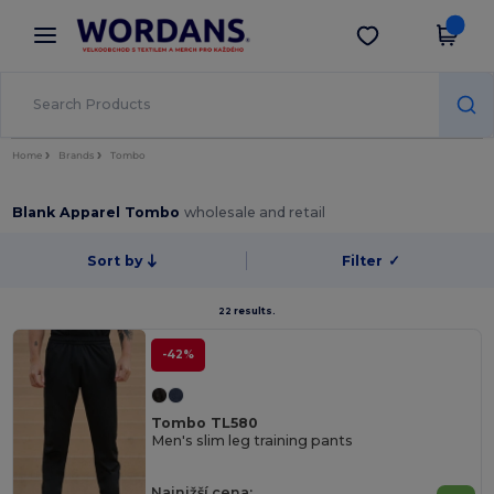
×
Aplikace Wordans
Stáhnout app
Lepší ceny v aplikaci!
Home
Brands
Tombo
Blank Apparel Tombo
wholesale and retail
Sort by
Filter
✓
22 results.
-42%
Tombo TL580
Men's slim leg training pants
Najnižší cena: