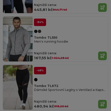
Najnižší cena:
445,81 kč
844,71 kč
-84%
Tombo TL550
Men's running hoodie
Najnižší cena:
167,55 kč
1 024,28 kč
-48%
Tombo TL672
Dámské Sportovní Legíny s Ventilací a Kapsou
Najnižší cena:
480,94 kč
918,20 kč