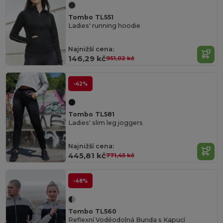
Tombo TL551
Ladies' running hoodie
Najnižší cena:
146,29 kč
951,02 kč
-42%
Tombo TL581
Ladies' slim leg joggers
Najnižší cena:
445,81 kč
771,45 kč
-48%
Tombo TL560
Reflexní Voděodolná Bunda s Kapucí