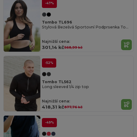
-47%
Tombo TL696
Stylová Bezešvá Sportovní Podprsenka Tombo
Najnižší cena:
301,14 kč
568,99 kč
-52%
Tombo TL562
Long sleeved 1/4 zip top
Najnižší cena:
418,31 kč
877,76 kč
-49%