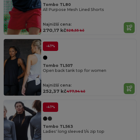
Tombo TL80
All Purpose Mesh Lined Shorts
Najnižší cena:
270,17 kč
528,55 kč
-47%
Tombo TL507
Open back tank top for women
Najnižší cena:
252,37 kč
477,94 kč
-47%
Tombo TL563
Ladies' long sleeved 1/4 zip top