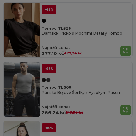
-42%
Tombo TL526
Dámské Tričko s Módními Detaily Tombo
Najnižší cena:
277,10 kč
477,94 kč
-48%
Tombo TL600
Pánské Bojové Šortky s Vysokým Pasem
Najnižší cena:
266,24 kč
510,98 kč
-85%