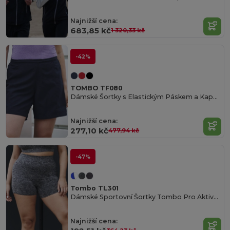
Najnižší cena:
683,85 kč
1 320,33 kč
-42%
TOMBO TF080
Dámské Šortky s Elastickým Páskem a Kapsami
Najnižší cena:
277,10 kč
477,94 kč
-47%
Tombo TL301
Dámské Sportovní Šortky Tombo Pro Aktivní Ženy
Najnižší cena: