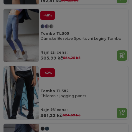
192,51 kč
364,23 kč
-48%
Tombo TL300
Dámské Bezešvé Sportovní Legíny Tombo
Najnižší cena:
305,99 kč
584,25 kč
-42%
Tombo TL582
Children's jogging pants
Najnižší cena:
361,22 kč
624,69 kč