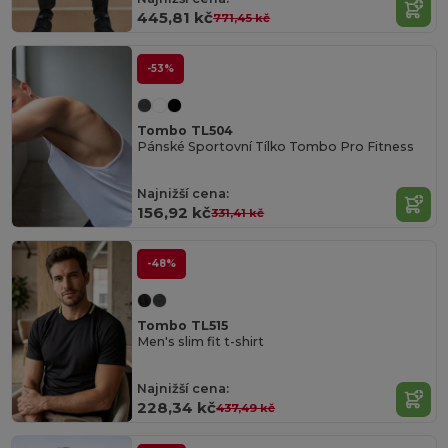
445,81 kč
771,45 kč
-53%
Tombo TL504
Pánské Sportovní Tílko Tombo Pro Fitness
Najnižší cena:
156,92 kč
331,41 kč
-48%
Tombo TL515
Men's slim fit t-shirt
Najnižší cena:
228,34 kč
437,49 kč