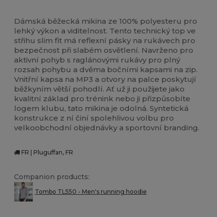
Tear Away
Sublimation
Dámská běžecká mikina ze 100% polyesteru pro
lehký výkon a viditelnost. Tento technický top ve
střihu slim fit má reflexní pásky na rukávech pro
bezpečnost při slabém osvětlení. Navrženo pro
aktivní pohyb s raglánovými rukávy pro plný
rozsah pohybu a dvěma bočními kapsami na zip.
Vnitřní kapsa na MP3 a otvory na palce poskytují
běžkyním větší pohodlí. Ať už ji použijete jako
kvalitní základ pro trénink nebo ji přizpůsobíte
logem klubu, tato mikina je odolná. Syntetická
konstrukce z ní činí spolehlivou volbu pro
velkoobchodní objednávky a sportovní branding.
FR | Pluguffan, FR
Companion products:
Tombo TL550 - Men's running hoodie