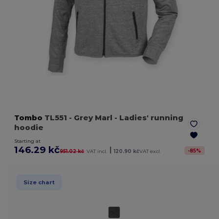
Tombo
TL551
- Grey Marl
- Ladies' running
hoodie
Starting at
146.29 kč
|
-
85
%
951.02 kč
VAT incl.
120.90 kč
VAT excl.
Size chart