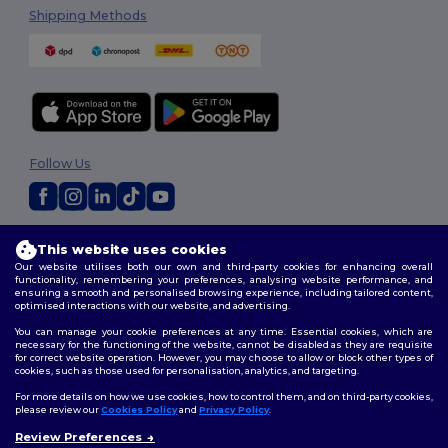
Shipping Methods
Follow Us
2026. All Rights Reserved
This website uses cookies
Terms & Conditions
|
Customization Policy
|
Privacy Policy
|
Cookies
Our website utilises both our own and third-party cookies for enhancing overall
Policy
|
Site Map
functionality, remembering your preferences, analysing website performance, and
ensuring a smooth and personalised browsing experience, including tailored content,
optimised interactions with our website, and advertising.
You can manage your cookie preferences at any time. Essential cookies, which are
necessary for the functioning of the website, cannot be disabled as they are requisite
for correct website operation. However, you may choose to allow or block other types of
cookies, such as those used for personalisation, analytics, and targeting.
For more details on how we use cookies, how to control them, and on third-party cookies,
please review our
Cookies Policy
and
Privacy Policy
.
Review Preferences
👋
Ahoj