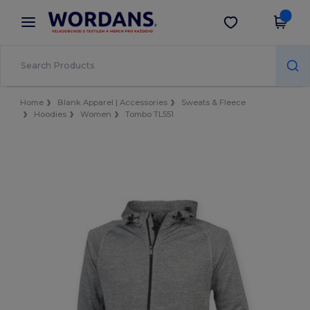
×
Aplikace Wordans
Stáhnout app
Lepší ceny v aplikaci!
Home
Blank Apparel | Accessories
Sweats & Fleece
Hoodies
Women
Tombo TL551