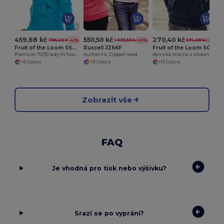
459,68 kč
550,50 kč
270,40 kč
795,25 kč
1 039,53 kč
574,08 kč
-42%
-47%
-53%
Fruit of the Loom SS312
Russell JZ66F
Fruit of the Loom SC269
Premium 70/30 lady-fit hooded sweatshirt jacket
Authentic Zipped Hood
dámská mikina s klokaní kapsou
+6 Colors
+11 Colors
+15 Colors
Zobrazit vše
FAQ
Je vhodná pro tisk nebo výšivku?
Srazí se po vyprání?