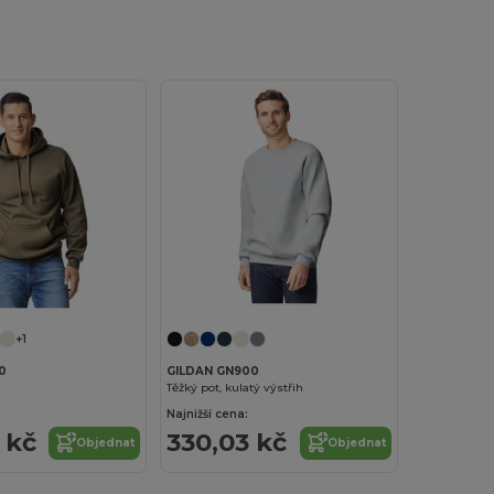
+1
0
GILDAN GN900
Těžký pot, kulatý výstřih
Najnižší cena:
 kč
330,03 kč
Objednat
Objednat