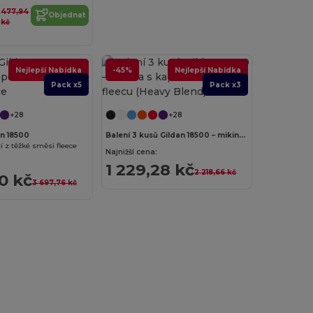
477,94
Objednat
kč
Nejlepší Nabídka
-45%
Nejlepší Nabídka
Pack x5
Pack x3
+28
+28
an 18500
Balení 3 kusů Gildan 18500 – mikina s kapucí z těžkého fleecu (Heavy Blend)
í z těžké směsi fleece
Najnižší cena:
1 229,28 kč
2 218,66 kč
30 kč
3 697,76 kč