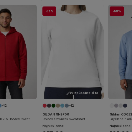
-53%
-60%
Přizpůsobte si to!
+12
+12
GILDAN GNSF00
Gildan GD05
ll Zip Hooded Sweat
Unisex crewneck sweatshirt
DryBlend™ adu
Najnižší cena:
Najnižší cena: