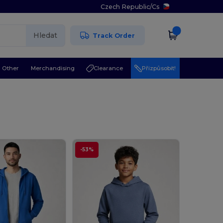
Czech Republic
/
Cs
Hledat
Track Order
Other
Merchandising
Clearance
Přizpůsobit!
-53%