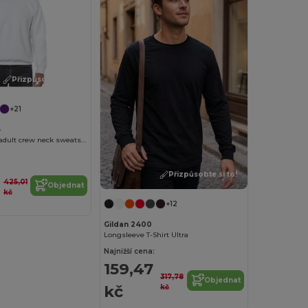
Přizpůsobte si to!
+21
6
HeavyBlend™ adult crew neck sweatshirt
Přizpůsobte si to!
425,01
Objednat
kč
+12
Gildan 2400
Longsleeve T-Shirt Ultra
Najnižší cena:
159,47
317,78
Objednat
kč
kč