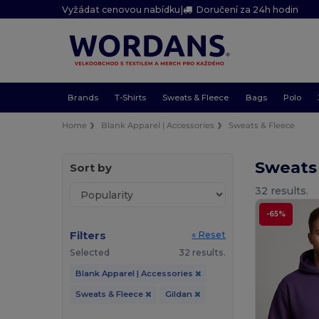
Vyžádat cenovou nabídku
|
Doručení za 24h hodin
Brands
T-Shirts
Sweats & Fleece
Bags
Polo
Home
Blank Apparel | Accessories
Sweats & Fleece
Sweats
Sort by
32 results.
-65%
Filters
« Reset
Selected
32 results.
Blank Apparel | Accessories
Sweats & Fleece
Gildan