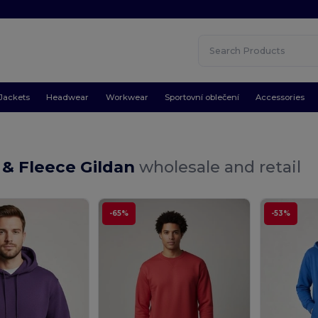
Jackets
Headwear
Workwear
Sportovní oblečení
Accessories
 & Fleece Gildan
wholesale and retail
-65%
-53%