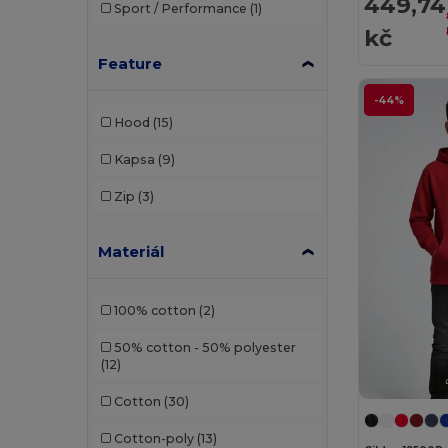
449,74
Sport / Performance
(1)
iDeal Basic Brand
(5)
kč
Jack&Jones
(3)
Feature
JHK
(12)
-44%
Hood
(15)
Just Cool
(5)
Kapsa
(9)
K-up
(1)
Zip
(3)
Kariban
(61)
Kariban Premium
(12)
Materiál
Lee
(1)
100% cotton
(2)
Malfini
(14)
50% cotton - 50% polyester
Malfini Premium
(2)
(12)
Napapijri
(5)
Cotton
(30)
Neoblu
(6)
Cotton-poly
(13)