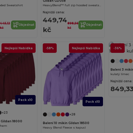
Gildan GD058
ded Sweatshirt
HeavyBlend™ full zip hooded sweatshirt
Najnižší cena:
449,74
445,12
898,56
Objednat
Objednat
kč
kč
kč
Nejlepší Nabídka
-58%
Nejlepší Nabídka
-36%
Balení 3 miki
kulatý límec
Najnižší cena:
849,33
Pack x10
Pack x10
+23
+28
n Gildan 18000
Balení 10 mikin Gildan 18500
řihem
Heavy Blend Fleece s kapucí