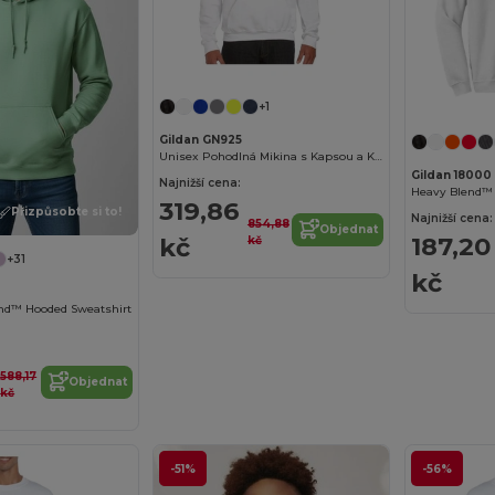
+1
Gildan GN925
Unisex Pohodlná Mikina s Kapsou a Kapucí
Gildan 18000
Najnižší cena:
Heavy Blend™
319,86
Přizpůsobte si to!
Najnižší cena:
854,88
Objednat
187,20
kč
kč
+31
kč
end™ Hooded Sweatshirt
588,17
Objednat
kč
-51%
-56%