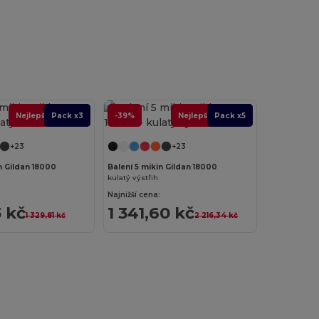
Nejlepší Nabídka
Pack x3
-39%
Nejlepší Nabídka
Pack x5
+23
+23
n Gildan 18000
Balení 5 mikin Gildan 18000
kulatý výstřih
Najnižší cena:
 kč
1 341,60 kč
1 329,81 kč
2 216,34 kč