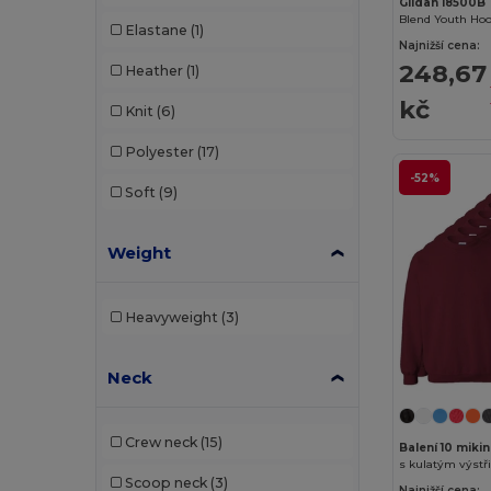
Gildan 18500B
Neutral
(8)
Blend Youth Hoo
Elastane
(1)
Najnižší cena:
NEW MORNING STUDIOS
(3)
248,67
Heather
(1)
Pen Duick
(11)
kč
Knit
(6)
Piccolio
(1)
Polyester
(17)
Proact
(15)
-52%
Soft
(9)
Promodoro
(4)
Weight
Radsow
(4)
Radsow by Uneek
(33)
Heavyweight
(3)
Regatta
(7)
Neck
Result
(6)
Rimeck
(2)
Crew neck
(15)
Balení 10 miki
Roly
(30)
s kulatým výst
Scoop neck
(3)
Najnižší cena: