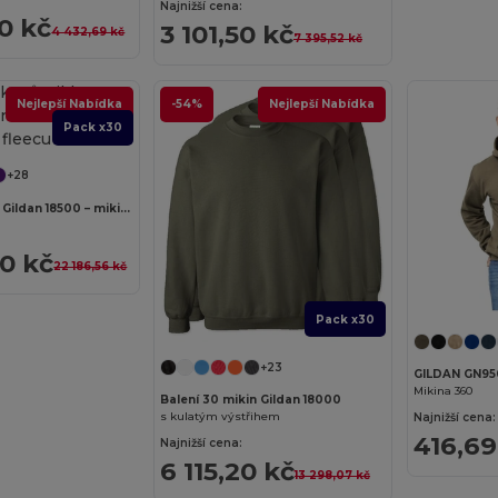
Najnižší cena:
0 kč
3 101,50 kč
4 432,69 kč
7 395,52 kč
Nejlepší Nabídka
-54%
Nejlepší Nabídka
Pack x30
+28
Balení 30 kusů Gildan 18500 – mikina s kapucí z těžké směsi fleecu
90 kč
22 186,56 kč
Pack x30
+23
GILDAN GN95
Mikina 360
Balení 30 mikin Gildan 18000
s kulatým výstřihem
Najnižší cena:
416,69
Najnižší cena:
6 115,20 kč
13 298,07 kč