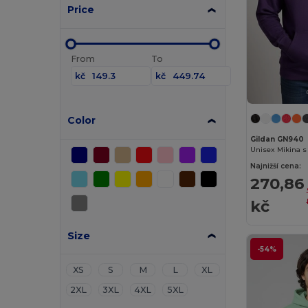
Price
From
To
kč
kč
Color
Gildan GN940
Unisex Mikina s
Najnižší cena:
270,86
kč
Size
-54%
XS
S
M
L
XL
2XL
3XL
4XL
5XL