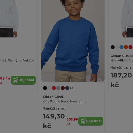
Gildan GD05
kina s Rovnými Rukávy
Najnižší cena:
187,20
508,44
Objednat
kč
kč
+3
Gildan GN911
Kids Round Neck Sweatshirt
Najnižší cena:
149,30
305,99
Objednat
kč
kč