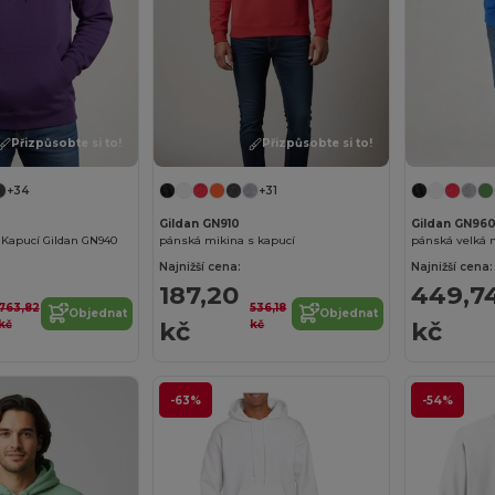
Přizpůsobte si to!
Přizpůsobte si to!
+34
+31
Gildan GN910
Gildan GN96
 Kapucí Gildan GN940
pánská mikina s kapucí
pánská velká 
Najnižší cena:
Najnižší cena:
187,20
449,7
763,82
536,18
Objednat
Objednat
kč
kč
kč
kč
-63%
-54%