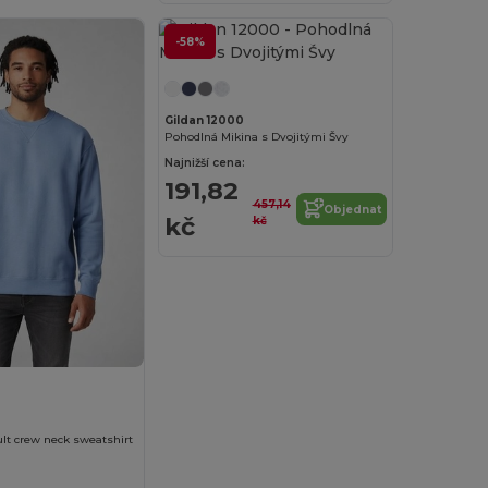
-58%
Přizpůsobte si to!
Gildan 12000
Pohodlná Mikina s Dvojitými Švy
Najnižší cena:
191,82
457,14
Objednat
kč
kč
2
lt crew neck sweatshirt