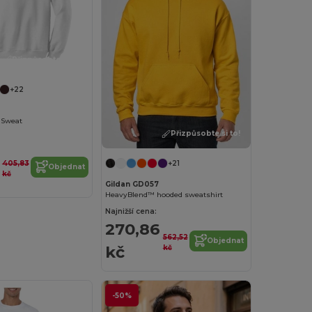
Přizpůsobte si to!
+22
 Sweat
Přizpůsobte si to!
405,83
+21
Objednat
kč
Gildan GD057
HeavyBlend™ hooded sweatshirt
Najnižší cena:
270,86
562,52
Objednat
kč
kč
-50%