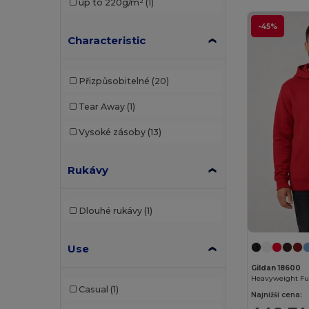
up to 220g/m²
(1)
Carhartt
(2)
-45%
Characteristic
Ecologie
(4)
Elevate
(2)
Přizpůsobitelné
(20)
Elevate Essentials
(4)
Tear Away
(1)
Elevate Life
(4)
Vysoké zásoby
(13)
Elevate NXT
(2)
Rukávy
EXCD by Promodoro
(1)
Fruit of the Loom
(63)
Dlouhé rukávy
(1)
Fruit of the Loom Vintage
(2)
Gildan
(32)
Use
Gildan 18600
Henbury
(10)
Heavyweight Fu
Casual
(1)
Najnižší cena:
Herock
(3)