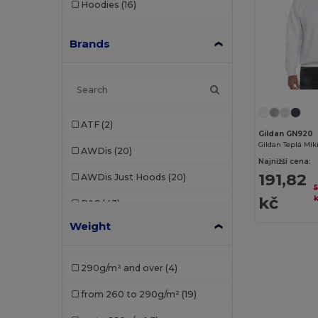
Hoodies
(16)
Brands
ATF
(2)
Gildan GN920
Gildan Teplá Mi
AWDis
(20)
Najnižší cena:
191,82
AWDis Just Hoods
(20)
kč
B&C
(43)
Weight
B&C Pro
(1)
Bella+Canvas
(5)
290g/m² and over
(4)
Black&Match
(2)
from 260 to 290g/m²
(19)
Build Your Brand
(25)