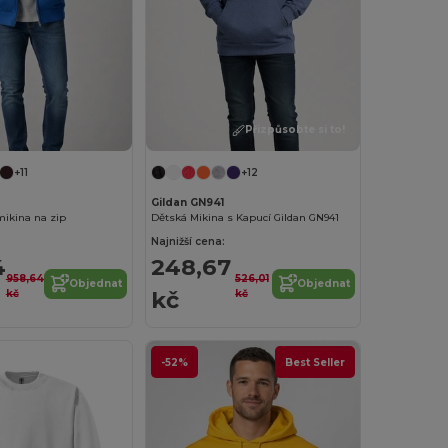
Přizpůsobte si to!
+11
+12
0
Gildan GN941
mikina na zip
Dětská Mikina s Kapucí Gildan GN941
Najnižší cena:
4
248,67
958,64
526,01
Objednat
Objednat
kč
kč
kč
-52%
Best Seller