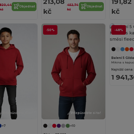
213,08
191,82
820,44
452,74
Objednat
Objednat
kč
kč
kč
kč
-50%
-48%
Balení 5 Gild
Mikina s kapuc
Najnižší cena:
1 941,
Přizpůsobte si to!
Přizpůsobte si to!
+7
+10