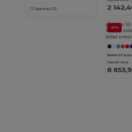
Roly Sport
(4)
2 142,4
Zippered
(3)
Russell
(29)
Russell Collection
(9)
-60%
SF Men
(2)
SF Women
(1)
SOL'S
(53)
Najnižší cena:
8 853,
Spasso
(4)
Spiro
(2)
Starworld
(6)
Stedman
(5)
Tee Jays
(17)
Timberland
(3)