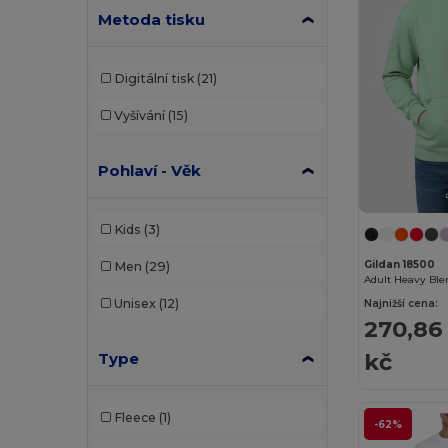
Metoda tisku
Digitální tisk
(21)
Vyšívání
(15)
Pohlaví - Věk
Kids
(3)
Gildan 18500
Men
(29)
Adult Heavy Bl
Unisex
(12)
Najnižší cena:
270,86
kč
Type
Fleece
(1)
-62%