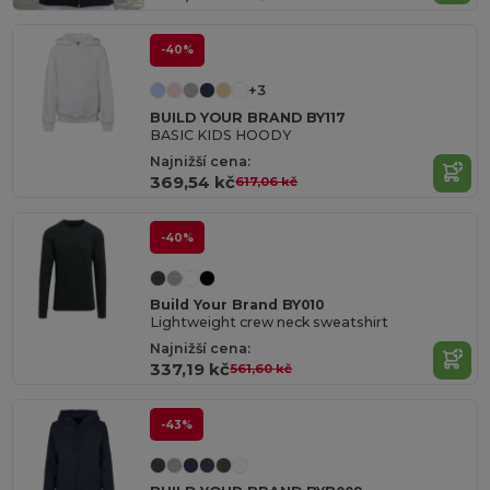
-40%
+3
BUILD YOUR BRAND BY117
BASIC KIDS HOODY
Najnižší cena:
369,54 kč
617,06 kč
-40%
Build Your Brand BY010
Lightweight crew neck sweatshirt
Najnižší cena:
337,19 kč
561,60 kč
-43%