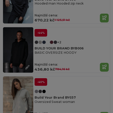
Hooded man Hooded zip neck
Najnižší cena:
670,22 kč
1 125,51 kč
-44%
+2
BUILD YOUR BRAND BYB006
BASIC OVERSIZE HOODY
Najnižší cena:
436,80 kč
784,16 kč
-40%
Build Your Brand BY037
Oversized Sweat woman