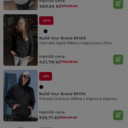
Najnižší cena:
369,54 kč
617,06 kč
-40%
Build Your Brand BY026
Dámská Teplá Mikina s Kapucí pro Zimu
Najnižší cena:
421,78 kč
705,58 kč
-41%
Build Your Brand BY074
Pánská Oversize Mikina s Kapucí a Kapsou
Najnižší cena:
535,71 kč
900,40 kč