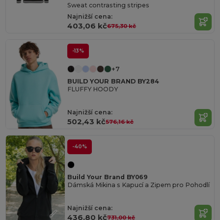
Sweat contrasting stripes
Najnižší cena:
403,06 kč
675,30 kč
-13%
+7
BUILD YOUR BRAND BY284
FLUFFY HOODY
Najnižší cena:
502,43 kč
576,16 kč
-40%
Build Your Brand BY069
Dámská Mikina s Kapucí a Zipem pro Pohodlí
Najnižší cena:
436,80 kč
731,00 kč