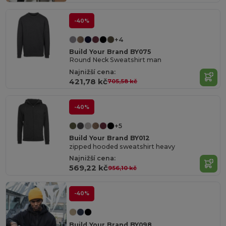
-40%
+4
Build Your Brand BY075
Round Neck Sweatshirt man
Najnižší cena:
421,78 kč
705,58 kč
-40%
+5
Build Your Brand BY012
zipped hooded sweatshirt heavy
Najnižší cena:
569,22 kč
956,10 kč
-40%
Build Your Brand BY098