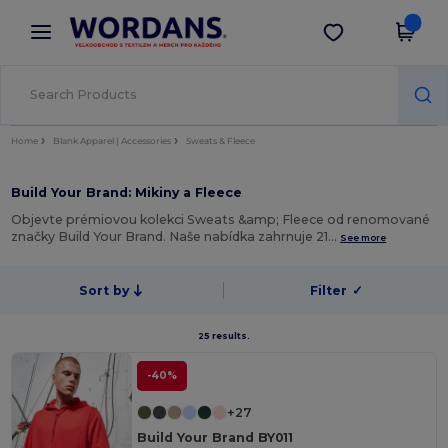
×
Aplikace Wordans
Stáhnout app
Lepší ceny v aplikaci!
Home
Blank Apparel | Accessories
Sweats & Fleece
Build Your Brand: Mikiny a Fleece
Objevte prémiovou kolekci Sweats &amp; Fleece od renomované
značky Build Your Brand. Naše nabídka zahrnuje 21…
See more
Sort by
Filter
✓
25 results.
-40%
+27
Build Your Brand BY011