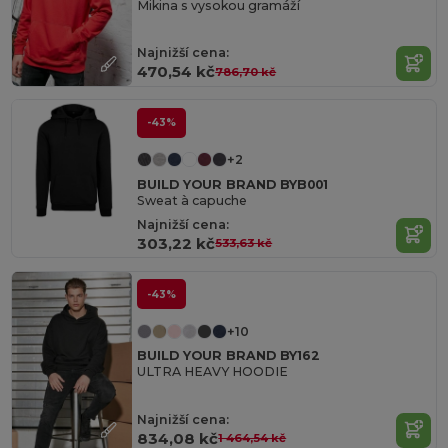
Mikina s vysokou gramáží
Najnižší cena:
470,54 kč
786,70 kč
-43%
+2
BUILD YOUR BRAND BYB001
Sweat à capuche
Najnižší cena:
303,22 kč
533,63 kč
-43%
+10
BUILD YOUR BRAND BY162
ULTRA HEAVY HOODIE
Najnižší cena:
834,08 kč
1 464,54 kč