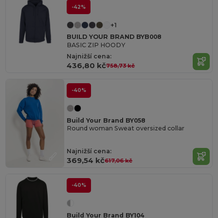
-42%
+1
BUILD YOUR BRAND BYB008
BASIC ZIP HOODY
Najnižší cena:
436,80 kč
758,73 kč
-40%
Build Your Brand BY058
Round woman Sweat oversized collar
Najnižší cena:
369,54 kč
617,06 kč
-40%
Build Your Brand BY104