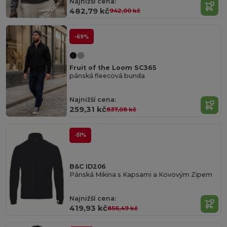
Najnižší cena:
482,79 kč
942,00 kč
-69%
Fruit of the Loom SC365
pánská fleecová bunda
Najnižší cena:
259,31 kč
837,08 kč
-51%
B&C ID206
Pánská Mikina s Kapsami a Kovovým Zipem
Najnižší cena:
419,93 kč
856,49 kč