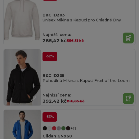
B&C ID203
Unisex Mikina s Kapucí pro Chladné Dny
Najnižší cena:
285,42 kč
556,51 kč
-52%
B&C ID205
Pohodlná Mikina s Kapucí Fruit of the Loom
Najnižší cena:
392,42 kč
816,05 kč
-53%
+11
Gildan GN960