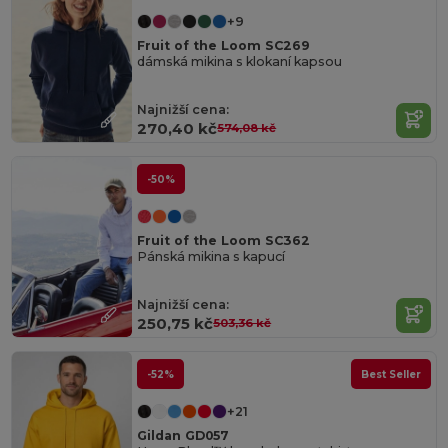
+9
Fruit of the Loom SC269
dámská mikina s klokaní kapsou
Najnižší cena:
270,40 kč
574,08 kč
-50%
Fruit of the Loom SC362
Pánská mikina s kapucí
Najnižší cena:
250,75 kč
503,36 kč
-52%
Best Seller
+21
Gildan GD057