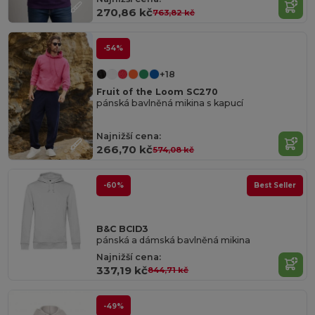
270,86 kč
763,82 kč
-54%
+18
Fruit of the Loom SC270
pánská bavlněná mikina s kapucí
Najnižší cena:
266,70 kč
574,08 kč
-60%
Best Seller
B&C BCID3
pánská a dámská bavlněná mikina
Najnižší cena:
337,19 kč
844,71 kč
-49%