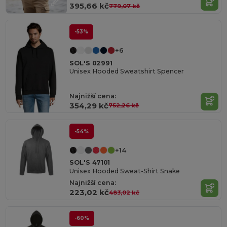
395,66 kč
779,07 kč
-53%
+6
SOL'S 02991
Unisex Hooded Sweatshirt Spencer
Najnižší cena:
354,29 kč
752,26 kč
-54%
+14
SOL'S 47101
Unisex Hooded Sweat-Shirt Snake
Najnižší cena:
223,02 kč
483,02 kč
-60%