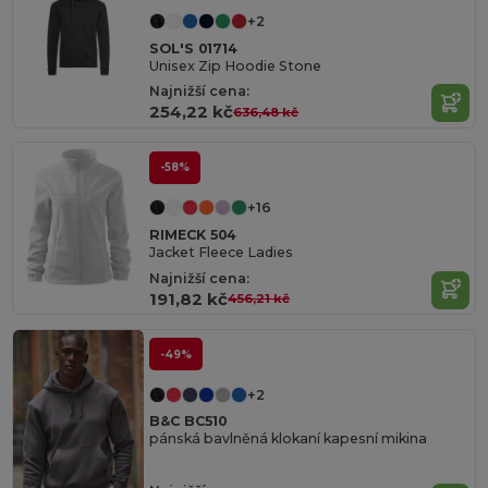
+2
SOL'S 01714
Unisex Zip Hoodie Stone
Najnižší cena:
254,22 kč
636,48 kč
-58%
+16
RIMECK 504
Jacket Fleece Ladies
Najnižší cena:
191,82 kč
456,21 kč
-49%
+2
B&C BC510
pánská bavlněná klokaní kapesní mikina