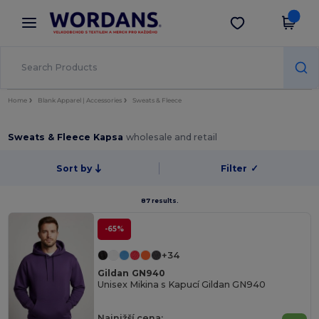
×
Aplikace Wordans
Stáhnout app
Lepší ceny v aplikaci!
Home
Blank Apparel | Accessories
Sweats & Fleece
Sweats & Fleece Kapsa
wholesale and retail
Sort by
Filter
✓
87 results.
-65%
+34
Gildan GN940
Unisex Mikina s Kapucí Gildan GN940
Najnižší cena: