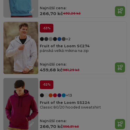
Najnižší cena:
266,70 kč
492,26 kč
-53%
+2
Fruit of the Loom SC274
pánská velká mikina na zip
Najnižší cena:
459,68 kč
981,29 kč
-52%
+13
Fruit of the Loom SS224
Classic 80/20 hooded sweatshirt
Najnižší cena:
266,70 kč
556,51 kč