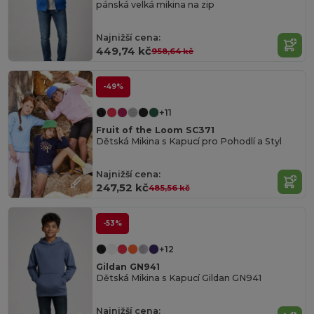
pánská velká mikina na zip
Najnižší cena:
449,74 kč
958,64 kč
-49%
+11
Fruit of the Loom SC371
Dětská Mikina s Kapucí pro Pohodlí a Styl
Najnižší cena:
247,52 kč
485,56 kč
-53%
+12
Gildan GN941
Dětská Mikina s Kapucí Gildan GN941
Najnižší cena: