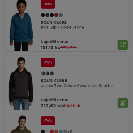
-69%
SOL'S 02092
Kids' Zip Hoodie Stone
Najnižší cena:
151,15 kč
485,10 kč
-74%
SOL'S 02998
Unisex Two Colour Sweatshirt Seattle
Najnižší cena:
212,62 kč
814,43 kč
-74%
+2