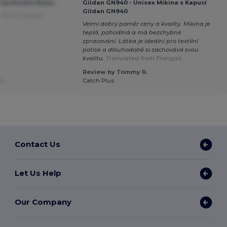
 Zip Hoodie Stone
Gildan GN940 - Unisex Mikina s Kapucí
Gildan GN940
 from Français
Velmi dobrý poměr ceny a kvality. Mikina je
teplá, pohodlná a má bezchybné
zpracování. Látka je ideální pro textilní
potisk a dlouhodobě si zachovává svou
kvalitu.
Translated from Français
Review by Tommy R.
H.
Catch Plus
Contact Us
Let Us Help
Our Company