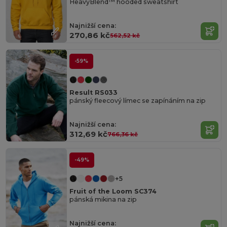
HeavyBlend™ hooded sweatshirt
Najnižší cena:
270,86 kč
562,52 kč
-59%
Result RS033
pánský fleecový límec se zapínáním na zip
Najnižší cena:
312,69 kč
766,36 kč
-49%
+5
Fruit of the Loom SC374
pánská mikina na zip
Najnižší cena: