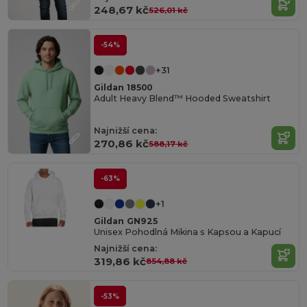
248,67 kč
526,01 kč
-54%
+31
Gildan 18500
Adult Heavy Blend™ Hooded Sweatshirt
Najnižší cena:
270,86 kč
588,17 kč
-63%
+1
Gildan GN925
Unisex Pohodlná Mikina s Kapsou a Kapucí
Najnižší cena:
319,86 kč
854,88 kč
-53%