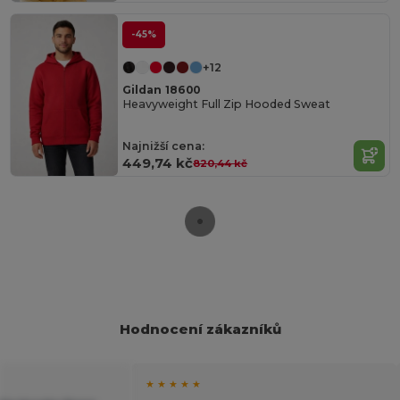
-45%
+12
Gildan 18600
Heavyweight Full Zip Hooded Sweat
Najnižší cena:
449,74 kč
820,44 kč
Hodnocení zákazníků
★ ★ ★ ★ ★