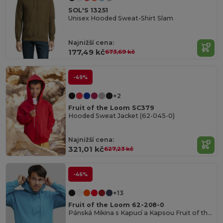
SOL'S 13251
Unisex Hooded Sweat-Shirt Slam
Najnižší cena:
177,49 kč
673,69 kč
-49%
+2
Fruit of the Loom SC379
Hooded Sweat Jacket (62-045-0)
Najnižší cena:
321,01 kč
627,23 kč
-46%
+13
Fruit of the Loom 62-208-0
Pánská Mikina s Kapucí a Kapsou Fruit of the Loom