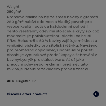
Weight
280g/m²
Prémiová mikina na zip ze směsi bavlny o gramáži
280 g/m² nabízí odolnost a hladký povrch pro
vysoce kvalitní potisk a každodenní pohodlí.
Tento všestranný oděv má stojáček a krytý zip, což
maximalizuje potisknutelnou plochu na hrudi.
Příze Belcoro® s 80 % bavlny zajišťuje měkkost a
vynikající výsledky pro sítotisk i výšivku. Navrženo
pro hromadné objednávky i individuální použití,
obsahuje výpustkové přední kapsy a žebrování z
bavlny/Lycry® pro stálost tvaru. Ať už jako
pracovní oděv nebo reklamní předmět, tato
mikina je ideálním základem pro vaši značku.
FR | Pluguffan, FR
Discover other products