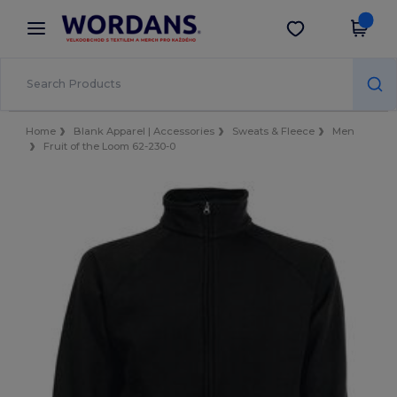
×
Aplikace Wordans
Stáhnout app
Lepší ceny v aplikaci!
Home
Blank Apparel | Accessories
Sweats & Fleece
Men
Fruit of the Loom 62-230-0