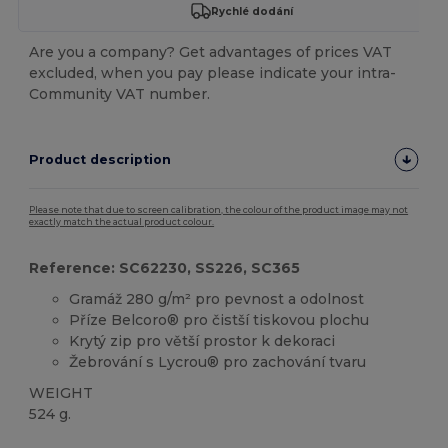
Rychlé dodání
Are you a company? Get advantages of prices VAT
excluded, when you pay please indicate your intra-
Community VAT number.
Product description
Please note that due to screen calibration, the colour of the product image may not
exactly match the actual product colour.
Reference: SC62230, SS226, SC365
Gramáž 280 g/m² pro pevnost a odolnost
Příze Belcoro® pro čistší tiskovou plochu
Krytý zip pro větší prostor k dekoraci
Žebrování s Lycrou® pro zachování tvaru
WEIGHT
524 g.
Přizpůsobitelné