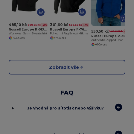
485,10 kč
301,60 kč
888,85 kč
569,69 kč
-45%
-47%
Russell Europe R-013M-0
Russell Europe R-762M-0
550,50 kč
1 026,59 kč
-46%
Workwear Set-In Sweatshirt
Pohodlná Raglánová Mikina
Russell Europe R-266M-0
+6 Colors
+7 Colors
Authentic Zipped Hood
+6 Colors
Zobrazit vše
FAQ
Je vhodná pro sítotisk nebo výšivku?