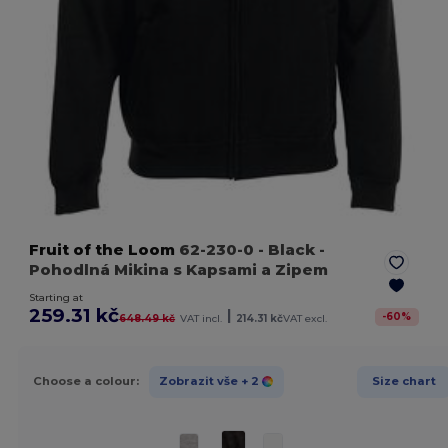
Fruit of the Loom
62-230-0
- Black
-
Pohodlná Mikina s Kapsami a Zipem
Starting at
259.31 kč
|
-
60
%
648.49 kč
VAT incl.
214.31 kč
VAT excl.
Choose a colour:
Zobrazit vše
+ 2
Size chart