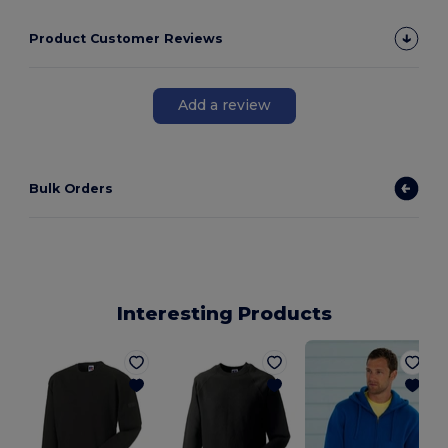
Product Customer Reviews
Add a review
Bulk Orders
Interesting Products
V