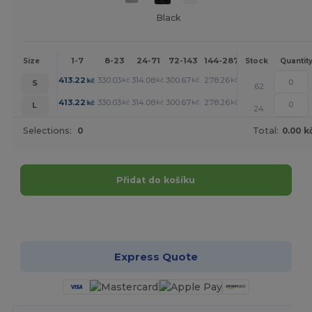
Black
1-7
8-23
24-71
72-143
144-287
288 +
More
Size
Stock
Quantit
+
413.22
330.03
314.08
300.67
278.26
259.31
kč
kč
kč
kč
kč
kč
S
62
+
413.22
330.03
314.08
300.67
278.26
259.31
kč
kč
kč
kč
kč
kč
L
24
Selections:
0
Total:
0.00 k
Přidat do košíku
Přizpůsobte si to!
Express Quote