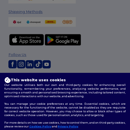
Shipping Methods
Follow Us
2026. All Rights Reserved
This website uses cookies
Terms & Conditions
|
Customization Policy
|
Privacy Policy
|
Cookies
Our website utilises both our own and third-party cookies for enhancing overall
Policy
|
Site Map
functionality, remembering your preferences, analysing website performance, and
ensuring a smooth and personalised browsing experience, including tailored content,
optimised interactions with our website, and advertising.
You can manage your cookie preferences at any time. Essential cookies, which are
necessary for the functioning of the website, cannot be disabled as they are requisite
for correct website operation. However, you may choose to allow or block other types of
cookies, such as those used for personalisation, analytics, and targeting.
For more details on how we use cookies, how to control them, and on third-party cookies,
please review our
Cookies Policy
and
Privacy Policy
.