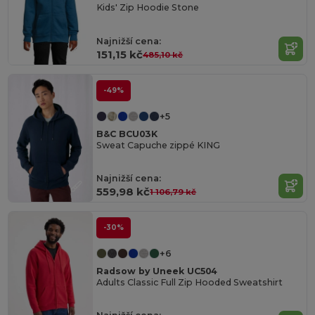
Kids' Zip Hoodie Stone
Najnižší cena:
151,15 kč
485,10 kč
-49%
+5
B&C BCU03K
Sweat Capuche zippé KING
Najnižší cena:
559,98 kč
1 106,79 kč
-30%
+6
Radsow by Uneek UC504
Adults Classic Full Zip Hooded Sweatshirt