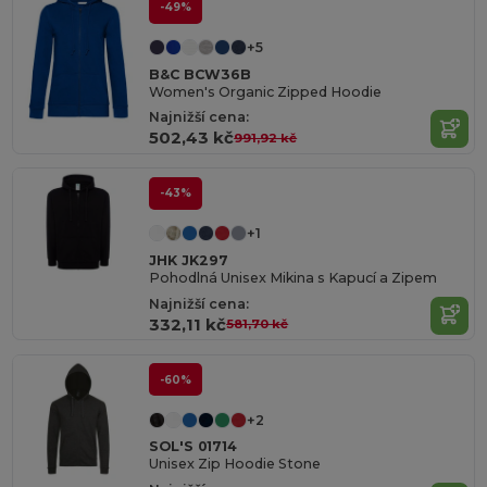
-49%
+5
B&C BCW36B
Women's Organic Zipped Hoodie
Najnižší cena:
502,43 kč
991,92 kč
-43%
+1
JHK JK297
Pohodlná Unisex Mikina s Kapucí a Zipem
Najnižší cena:
332,11 kč
581,70 kč
-60%
+2
SOL'S 01714
Unisex Zip Hoodie Stone