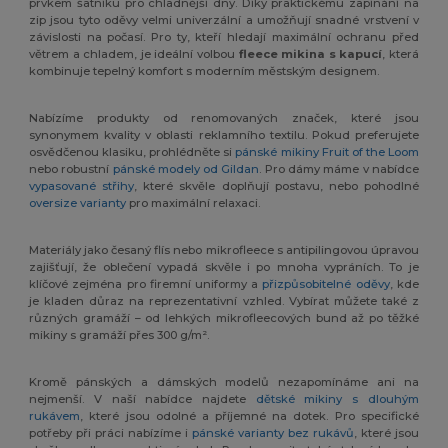
prvkem šatníku pro chladnější dny. Díky praktickému zapínání na
zip jsou tyto oděvy velmi univerzální a umožňují snadné vrstvení v
závislosti na počasí. Pro ty, kteří hledají maximální ochranu před
větrem a chladem, je ideální volbou
fleece mikina s kapucí
, která
kombinuje tepelný komfort s moderním městským designem.
Nabízíme produkty od renomovaných značek, které jsou
synonymem kvality v oblasti reklamního textilu. Pokud preferujete
osvědčenou klasiku, prohlédněte si
pánské mikiny Fruit of the Loom
nebo robustní
pánské modely od Gildan
. Pro dámy máme v nabídce
vypasované střihy
, které skvěle doplňují postavu, nebo pohodlné
oversize varianty
pro maximální relaxaci.
Materiály jako česaný flís nebo mikrofleece s antipilingovou úpravou
zajišťují, že oblečení vypadá skvěle i po mnoha vypráních. To je
klíčové zejména pro firemní uniformy a
přizpůsobitelné oděvy
, kde
je kladen důraz na reprezentativní vzhled. Vybírat můžete také z
různých gramáží – od lehkých mikrofleecových bund až po těžké
mikiny s gramáží přes 300 g/m².
Kromě pánských a dámských modelů nezapomínáme ani na
nejmenší. V naší nabídce najdete
dětské mikiny s dlouhým
rukávem
, které jsou odolné a příjemné na dotek. Pro specifické
potřeby při práci nabízíme i
pánské varianty bez rukávů
, které jsou