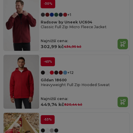
-30%
+1
Radsow by Uneek UC604
Classic Full Zip Micro Fleece Jacket
Najnižší cena:
302,99 kč
434,95 kč
-45%
+12
Gildan 18600
Heavyweight Full Zip Hooded Sweat
Najnižší cena:
449,74 kč
820,44 kč
-53%