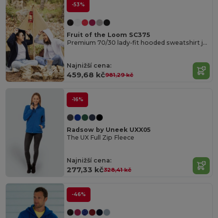
-53%
Fruit of the Loom SC375
Premium 70/30 lady-fit hooded sweatshirt jacket
Najnižší cena:
459,68 kč
981,29 kč
-16%
Radsow by Uneek UXX05
The UX Full Zip Fleece
Najnižší cena:
277,33 kč
328,41 kč
-46%