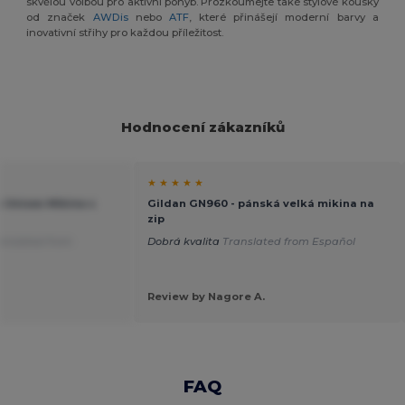
skvělou volbou pro aktivní pohyb. Prozkoumejte také stylové kousky
od značek
AWDis
nebo
ATF
, které přinášejí moderní barvy a
inovativní střihy pro každou příležitost.
Hodnocení zákazníků
★ ★ ★ ★ ★
 Unisex Mikina s
Gildan GN960 - pánská velká mikina na
zip
anslated from
Dobrá kvalita
Translated from Español
Review by Nagore A.
FAQ