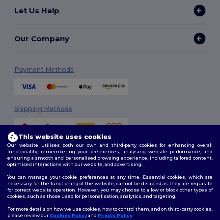
Let Us Help
Our Company
Payment Methods
Shipping Methods
This website uses cookies
Our website utilises both our own and third-party cookies for enhancing overall
functionality, remembering your preferences, analysing website performance, and
ensuring a smooth and personalised browsing experience, including tailored content,
optimised interactions with our website, and advertising.
You can manage your cookie preferences at any time. Essential cookies, which are
Follow Us
necessary for the functioning of the website, cannot be disabled as they are requisite
for correct website operation. However, you may choose to allow or block other types of
cookies, such as those used for personalisation, analytics, and targeting.
For more details on how we use cookies, how to control them, and on third-party cookies,
please review our
Cookies Policy
and
Privacy Policy
.
2026. All Rights Reserved