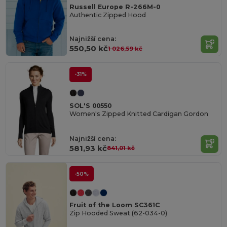
Russell Europe R-266M-0
Authentic Zipped Hood
Najnižší cena:
550,50 kč
1 026,59 kč
-31%
SOL'S 00550
Women's Zipped Knitted Cardigan Gordon
Najnižší cena:
581,93 kč
841,01 kč
-50%
Fruit of the Loom SC361C
Zip Hooded Sweat (62-034-0)