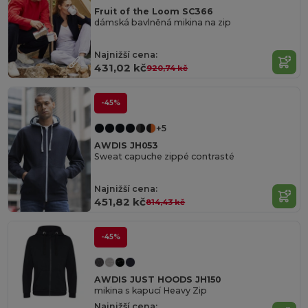
Fruit of the Loom SC366
dámská bavlněná mikina na zip
Najnižší cena:
431,02 kč
920,74 kč
-45%
+5
AWDIS JH053
Sweat capuche zippé contrasté
Najnižší cena:
451,82 kč
814,43 kč
-45%
AWDIS JUST HOODS JH150
mikina s kapucí Heavy Zip
Najnižší cena: