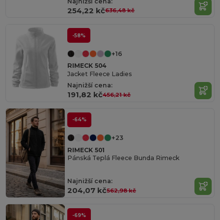
Najnižší cena:
254,22 kč
636,48 kč
-58%
+16
RIMECK 504
Jacket Fleece Ladies
Najnižší cena:
191,82 kč
456,21 kč
-64%
+23
RIMECK 501
Pánská Teplá Fleece Bunda Rimeck
Najnižší cena:
204,07 kč
562,98 kč
-69%