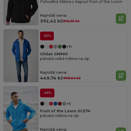
Pohodlná Mikina s Kapucí Fruit of the Loom
Najnižší cena:
392,42 kč
816,05 kč
-53%
+11
Gildan GN960
pánská velká mikina na zip
Najnižší cena:
449,74 kč
958,64 kč
-49%
+5
Fruit of the Loom SC374
pánská mikina na zip
Najnižší cena: