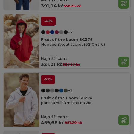
Najnižší cena:
391,04 kč
558,36 kč
-49%
+2
Fruit of the Loom SC379
Hooded Sweat Jacket (62-045-0)
Najnižší cena:
321,01 kč
627,23 kč
-53%
+2
Fruit of the Loom SC274
pánská velká mikina na zip
Najnižší cena:
459,68 kč
981,29 kč