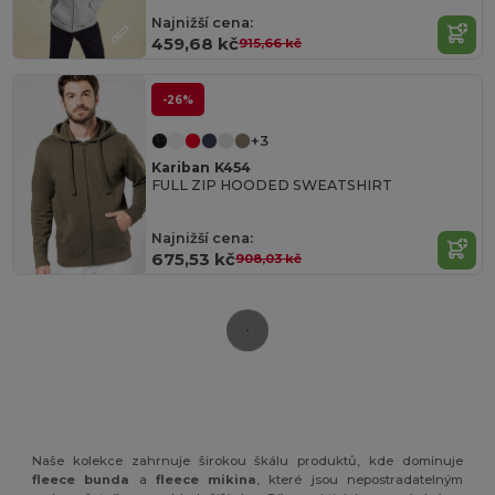
Najnižší cena:
459,68 kč
915,66 kč
-26%
+3
Kariban K454
FULL ZIP HOODED SWEATSHIRT
Najnižší cena:
675,53 kč
908,03 kč
Naše kolekce zahrnuje širokou škálu produktů, kde dominuje
fleece bunda
a
fleece mikina
, které jsou nepostradatelným