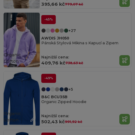
395,66 kč
779,07 kč
-45%
+27
AWDIS JH050
Pánská Stylová Mikina s Kapucí a Zipem
Organic
Najnižší cena:
Cotton
409,76 kč
738,63 kč
-49%
+5
B&C BCU35B
Organic Zipped Hoodie
Organic
Najnižší cena:
Cotton
502,43 kč
991,92 kč