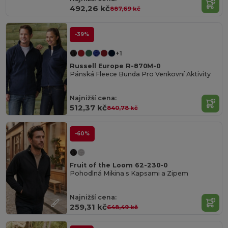
492,26 kč
887,69 kč
-39%
+1
Russell Europe R-870M-0
Pánská Fleece Bunda Pro Venkovní Aktivity
Najnižší cena:
512,37 kč
840,78 kč
-60%
Fruit of the Loom 62-230-0
Pohodlná Mikina s Kapsami a Zipem
Najnižší cena:
259,31 kč
648,49 kč