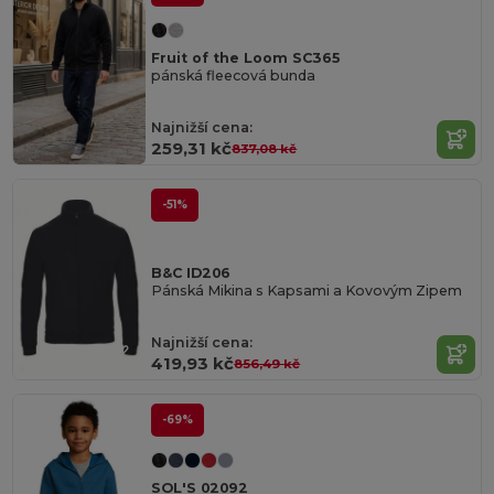
Fruit of the Loom SC365
pánská fleecová bunda
Najnižší cena:
259,31 kč
837,08 kč
-51%
B&C ID206
Pánská Mikina s Kapsami a Kovovým Zipem
Najnižší cena:
419,93 kč
856,49 kč
-69%
SOL'S 02092