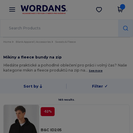
×
Aplikace Wordans
Stáhnout app
Lepší ceny v aplikaci!
Home
Blank Apparel | Accessories
Sweats & Fleece
Mikiny a fleece bundy na zip
Hledáte praktické a pohodlné oblečení pro práci i volný čas? Naše
kategorie mikin a fleece produktů na zip na…
See more
Sort by
Filter
✓
165 results.
-52%
B&C ID205