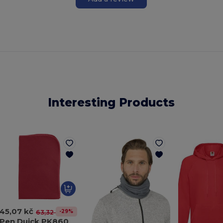
Interesting Products
45,07 kč
-29%
63,32 kč
Pen Duick PK860