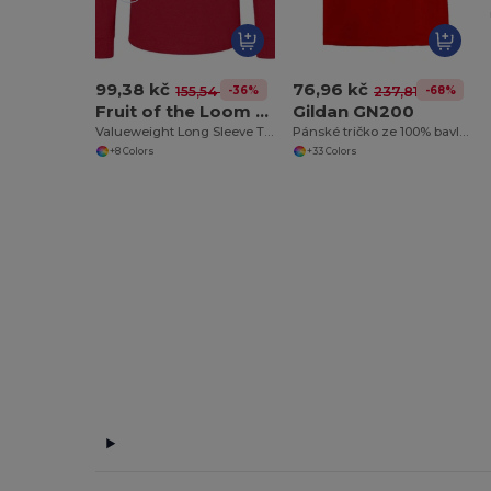
99,38 kč
76,96 kč
-36%
-68%
155,54 kč
237,81 kč
Fruit of the Loom SC201
Gildan GN200
Valueweight Long Sleeve T (61-038-0)
Pánské tričko ze 100% bavlny Ultra-T
+8 Colors
+33 Colors