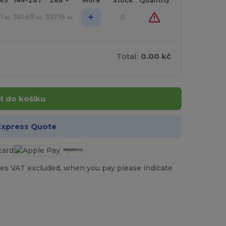
143
144-287
288 +
More
Stock
Quantity
+
1
361.69
337.19
0
kč
kč
kč
Total:
0.00 kč
t do košíku
Express Quote
es VAT excluded, when you pay please indicate