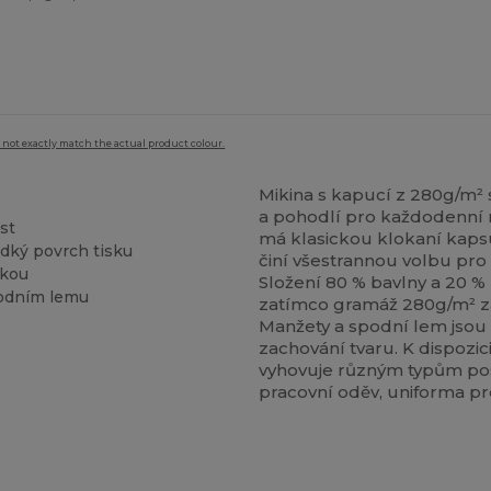
 not exactly match the actual product colour.
Mikina s kapucí z 280g/m² 
a pohodlí pro každodenní n
st
má klasickou klokaní kapsu
dký povrch tisku
činí všestrannou volbu pro
rkou
Složení 80 % bavlny a 20 % 
podním lemu
zatímco gramáž 280g/m² zar
Manžety a spodní lem jsou
zachování tvaru. K dispozici
vyhovuje různým typům po
pracovní oděv, uniforma p