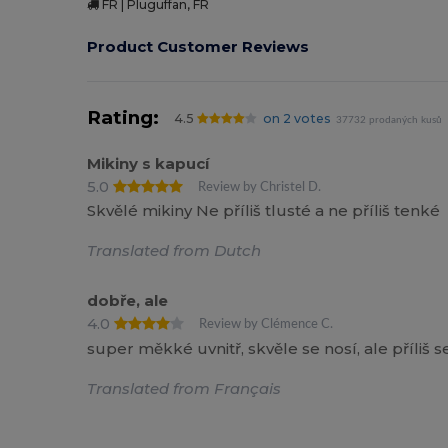
FR | Pluguffan, FR
Product Customer Reviews
Rating:
4.5
on 2 votes
37732 prodaných kusů
Mikiny s kapucí
5.0
Review by Christel D.
Skvělé mikiny Ne příliš tlusté a ne příliš tenké
Translated from Dutch
dobře, ale
4.0
Review by Clémence C.
super měkké uvnitř, skvěle se nosí, ale příliš 
Translated from Français