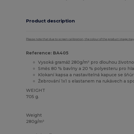
Product description
Please note that due to screen calibration, the colour of the product image may
Reference: BA405
Vysoká gramáž 280g/m² pro dlouhou životno
Směs 80 % bavlny a 20 % polyesteru pro hla
Klokaní kapsa a nastavitelná kapuce se šňů
Žebrování 1x1 s elastanem na rukávech a s
WEIGHT
705 g.
Přizpůsobitelné
Weight
280g/m²