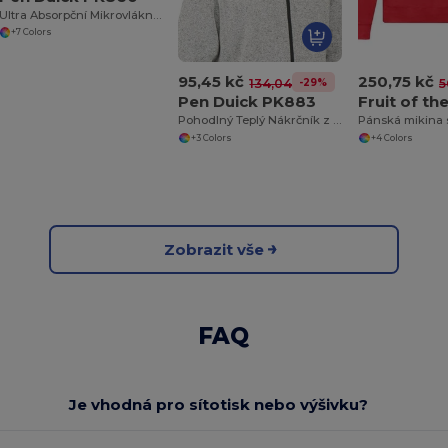
Ultra Absorpční Mikrovláknový Ručník Pen Duick
+7 Colors
95,45 kč
250,75 kč
-29%
134,04 kč
5
Pen Duick PK883
Pohodlný Teplý Nákrčník z Polyesteru
Pánská mikina 
+3 Colors
+4 Colors
Zobrazit vše
FAQ
Je vhodná pro sítotisk nebo výšivku?