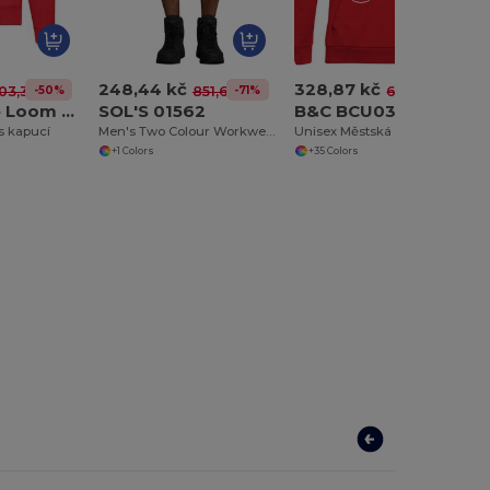
248,44 kč
328,87 kč
-50%
-71%
-49%
03,36 kč
851,64 kč
641,33 kč
Fruit of the Loom SC362
SOL'S 01562
B&C BCU03W
s kapucí
Men's Two Colour Workwear Bermuda Shorts Impulse Pro
Unisex Městská Mikina s Kapucí BCU03W
+1 Colors
+35 Colors