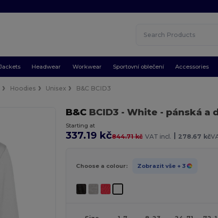
Jackets
Headwear
Workwear
Sportovní oblečení
Accessories
e
Hoodies
Unisex
B&C BCID3
B&C
BCID3
- White
- pánská a 
Starting at
337.19 kč
|
844.71 kč
VAT incl.
278.67 kč
VA
Choose a colour:
Zobrazit vše
+ 3