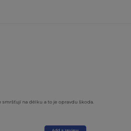
se smršťují na délku a to je opravdu škoda.
Add a review