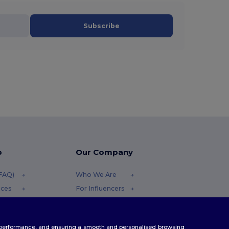
Subscribe
p
Our Company
(FAQ)
Who We Are
ices
For Influencers
funds
Contact Us
thods
Careers Center
te performance, and ensuring a smooth and personalised browsing