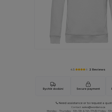
Vyžádejte si individuální nabídku pro
4.5
2 Reviews
Rychlé dodání
Secure payment
Need assistance or to request a quot
Contact
sales@wordans.ca
Monday - Thursday : 10h-13h & 14h-17h30 Friday : 10h