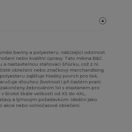
směsi bavlny a polyesteru, nabízející odolnost
ošení nebo kvalitní úpravy. Tato mikina B&C
 a nastavitelnou stahovací šňůrku, což z ní
 čisté oblečení nebo značkový merchandising.
polyesteru zajišťuje hladký povrch pro tisk,
učuje dlouhou životnost i při častém praní.
 zakončeny žebrováním 1x1 s elastanem pro
 v široké škále velikostí od XS do 4XL,
stavy a týmovým požadavkům. Ideální jako
ro akce nebo volnočasové oblečení.