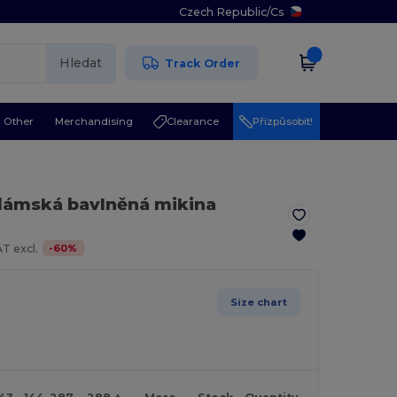
Czech Republic
/
Cs
Hledat
Track Order
Other
Merchandising
Clearance
Přizpůsobit!
dámská bavlněná mikina
-
60
%
T excl.
Size chart