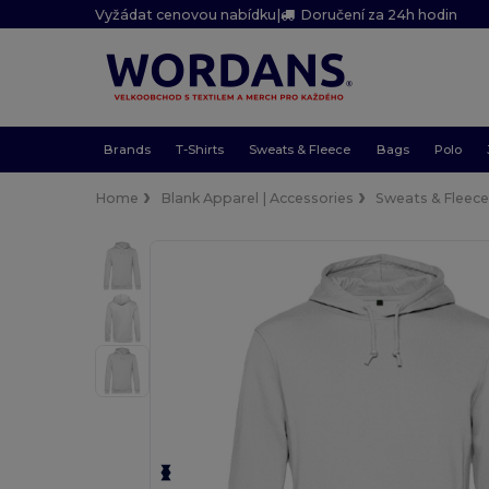
Vyžádat cenovou nabídku
|
Doručení za 24h hodin
Brands
T-Shirts
Sweats & Fleece
Bags
Polo
Home
Blank Apparel | Accessories
Sweats & Fleec