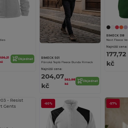
RIMECK 518
dies
Next Fleece Ve
Najnižší cena:
177,72
456,21
RIMECK 501
Objednat
kč
kč
Pánská Teplá Fleece Bunda Rimeck
Najnižší cena:
204,07
562,98
Objednat
kč
kč
-60%
-57%