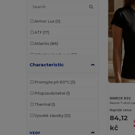
Armor Lux
(5)
ATF
(17)
Atlantis
(86)
Atlantis Headwear
(12)
Characteristic
AWDis
(22)
AWDis Just Hoods
(24)
Promyjte při 60°C
(5)
AWDis So Denim
(10)
Přizpůsobitelné
(1)
RIMECK R02
B&C
(176)
Resist T-shirt L
Thermal
(1)
Najnižší cena:
B&C Pro
(11)
Vysoké zásoby
(12)
84,12
Bag Base
(92)
kč
vzor
Bagbase
(42)