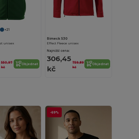
+21
Rimeck 530
st unisex
Effect Fleece unisex
Najnižší cena:
306,45
550,97
759,89
Objednat
Objednat
kč
kč
kč
-69%