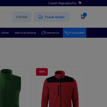
Czech Republic
/
Cs
Hledat
Track Order
Other
Merchandising
Clearance
Přizpůsobit!
-60%