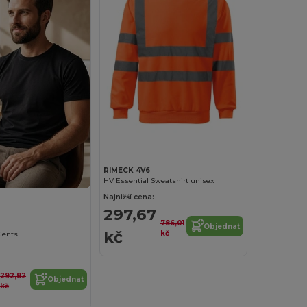
RIMECK 4V6
HV Essential Sweatshirt unisex
Najnižší cena:
297,67
786,01
Objednat
kč
kč
 Gents
292,82
Objednat
kč