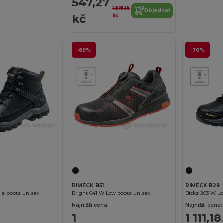
547,27
1 518,16
Objednat
kč
kč
-69%
-70%
RIMECK B51
RIMECK B29
le boots unisex
Bright 041 W Low boots unisex
Bickz 203 W L
Najnižší cena:
Najnižší cena:
1
1 111,18