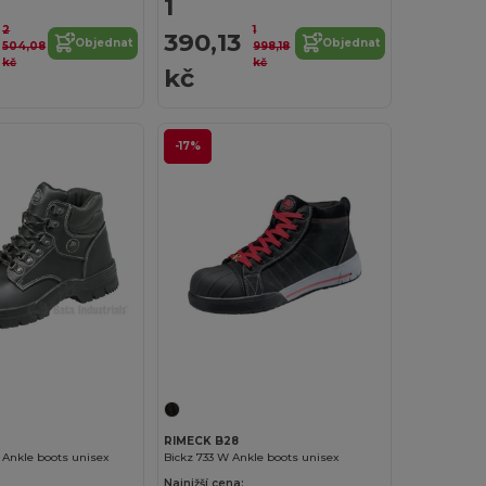
1
2
1
390,13
Objednat
Objednat
504,08
998,18
kč
kč
kč
-17%
RIMECK B28
Ankle boots unisex
Bickz 733 W Ankle boots unisex
Najnižší cena: