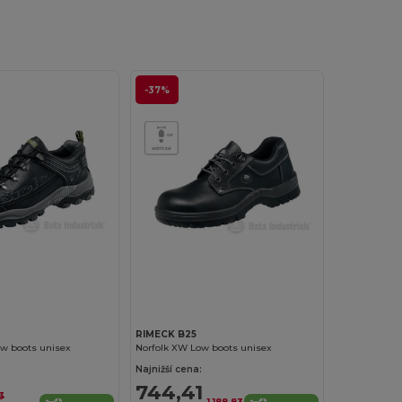
-37%
RIMECK B25
ow boots unisex
Norfolk XW Low boots unisex
Najnižší cena:
744,41
3