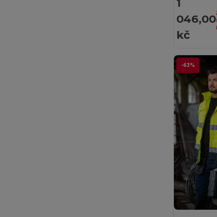
1
Jack&Jones
(6)
046,00
JHK
(75)
kč
JournalBooks
(6)
JSP
(22)
-63%
Just Cool
(30)
Just T's
(3)
K-up
(180)
Kariban
(402)
Kariban Premium
(53)
Karlowsky
(27)
Karst®
(4)
Kimood
(263)