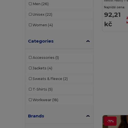
Resist heavy T-
Men
(26)
Najnižší cena:
92,21
Unisex
(22)
3
kč
Women
(4)
Categories
Accessories
(1)
Jackets
(4)
Sweats & Fleece
(2)
T-Shirts
(5)
Workwear
(18)
Brands
-71%