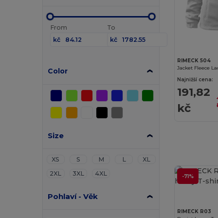
From
To
kč
kč
RIMECK 504
Jacket Fleece La
Color
Najnižší cena:
191,82
kč
Size
XS
S
M
L
XL
2XL
3XL
4XL
-71%
Pohlaví - Věk
RIMECK R03