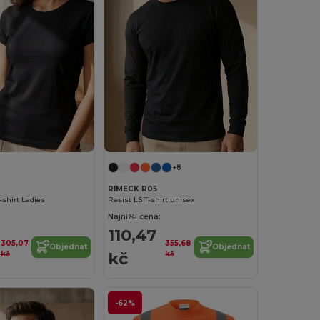
+8
RIMECK R05
-shirt Ladies
Resist LS T-shirt unisex
Najnižší cena:
110,47
305,07
355,68
Objednat
Objednat
kč
kč
kč
-62%