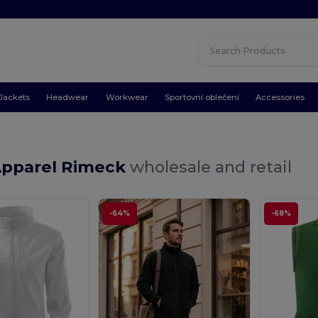
Jackets
Headwear
Workwear
Sportovní oblečení
Accessories
Apparel Rimeck
wholesale and retail
-64%
-68%