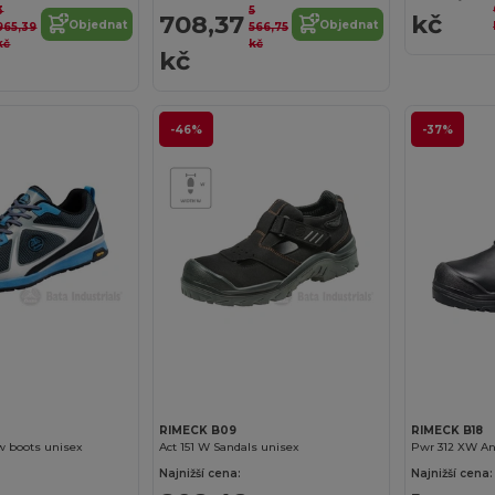
3
5
708,37
kč
Objednat
Objednat
965,39
566,75
kč
kč
kč
-46%
-37%
RIMECK B09
RIMECK B18
w boots unisex
Act 151 W Sandals unisex
Pwr 312 XW An
Najnižší cena:
Najnižší cena: