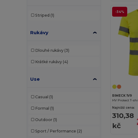
Beechfield
(221)
-34%
Striped
(1)
Bella+Canvas
(19)
Rukávy
Black&Match
(17)
Brook Taverner
(42)
Dlouhé rukávy
(3)
Buff
(3)
Krátké rukávy
(4)
Build Your Brand
(82)
CamelBak
(7)
Use
Carhartt
(12)
RIMECK 1V9
Casual
(1)
Case Logic
(18)
HV Protect T-shi
Najnižší cena:
Formal
(1)
Caterpillar
(2)
310,38
Outdoor
(1)
CG International
(3)
kč
Sport / Performance
(2)
Cherokee
(4)