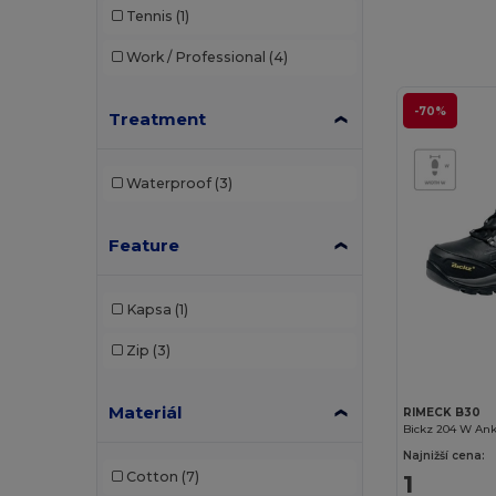
Tennis
(1)
Chipolo
(2)
Work / Professional
(4)
Clubclass
(20)
Crocs
(3)
-70%
Treatment
Dickies
(8)
Waterproof
(3)
Dickies Medical
(5)
Ecologie
(4)
Feature
EgotierPro
(973)
Kapsa
(1)
Elevate
(25)
Zip
(3)
Elevate Essentials
(34)
Elevate Life
(51)
Materiál
RIMECK B30
Bickz 204 W Ank
Elevate NXT
(46)
Najnižší cena:
1
Cotton
(7)
EXCD by Promodoro
(4)