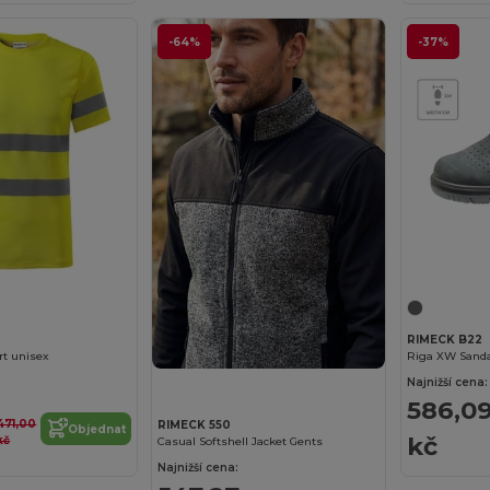
-64%
-37%
RIMECK B22
rt unisex
Riga XW Sanda
Najnižší cena:
586,0
471,00
RIMECK 550
Objednat
kč
kč
Casual Softshell Jacket Gents
Najnižší cena: