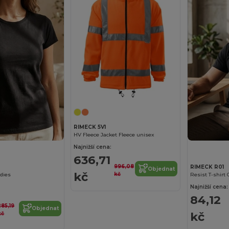
RIMECK 5V1
HV Fleece Jacket Fleece unisex
Najnižší cena:
636,71
996,08
RIMECK R01
Objednat
kč
kč
adies
Resist T-shirt
Najnižší cena:
84,12
285,19
Objednat
kč
kč