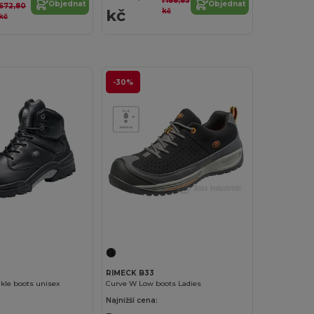
1 188,83
Objednat
Objednat
672,80
kč
kč
kč
-30%
RIMECK B33
kle boots unisex
Curve W Low boots Ladies
Najnižší cena: