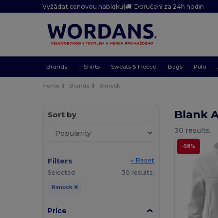
Vyžádat cenovou nabídku
|
Doručení za 24h hodin
Brands
T-Shirts
Sweats & Fleece
Bags
Polo
Home
Brands
Rimeck
Blank 
Sort by
30 results.
-58%
Filters
« Reset
Selected
30 results.
Rimeck
Price