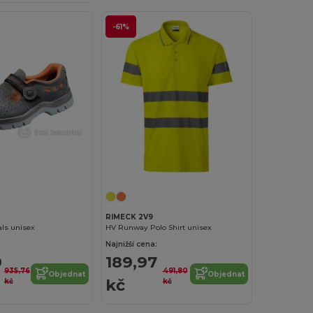
-61%
RIMECK 2V9
ls unisex
HV Runway Polo Shirt unisex
Najnižší cena:
9
189,97
935,76
491,80
Objednat
Objednat
kč
kč
kč