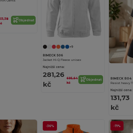
shirt Gents
17,78
Objednat
kč
+9
RIMECK 506
Jacket Hi-Q Fleece unisex
Najnižší cena:
281,26
695,64
RIMECK R04
Objednat
kč
kč
Resist heavy T
Najnižší cena:
131,73
kč
-36%
-71%