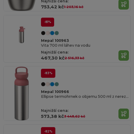
Najnižší cena:
753,42 kč
1 203,16 kč
-81%
Mepal 100963
Vita 700 ml láhev na vodu
Najnižší cena:
467,30 kč
2 516,33 kč
-83%
Mepal 100966
Ellipse termohrnek o objemu 500 ml z nerezové oceli
Najnižší cena:
573,38 kč
3 448,62 kč
-82%