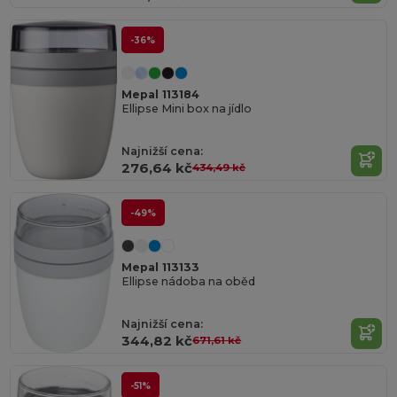
-36%
Mepal 113184
Ellipse Mini box na jídlo
Najnižší cena:
276,64 kč
434,49 kč
-49%
Mepal 113133
Ellipse nádoba na oběd
Najnižší cena:
344,82 kč
671,61 kč
-51%