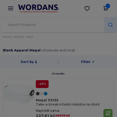
×
Aplikace Wordans
Stáhnout app
Lepší ceny v aplikaci!
Home
Brands
Mepal
Blank Apparel Mepal
wholesale and retail
Sort by
Filter
✓
23 results.
-49%
Mepal 113135
Take-a-break střední nádoba na oběd
Najnižší cena:
237,81 kč
469,15 kč