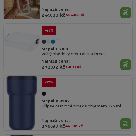
Najnižší cena:
249,83 kč
466,84 kč
-46%
Mepal 113180
Velký obědový box Take-a-break
Najnižší cena:
272,02 kč
501,51 kč
-37%
Mepal 100907
Ellipse cestovní hrnek s objemem 275 ml
Najnižší cena:
279,87 kč
441,88 kč