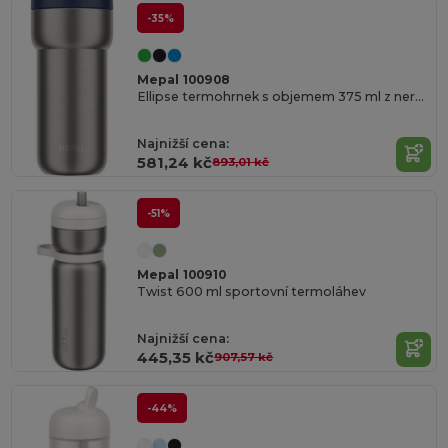
-35%
Mepal 100908
Ellipse termohrnek s objemem 375 ml z nerezové oceli
Najnižší cena:
581,24 kč
893,01 kč
-51%
Mepal 100910
Twist 600 ml sportovní termoláhev
Najnižší cena:
445,35 kč
907,57 kč
-44%