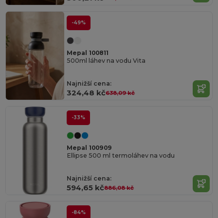
-49%
Mepal 100811
500ml láhev na vodu Vita
Najnižší cena:
324,48 kč
638,09 kč
-33%
Mepal 100909
Ellipse 500 ml termoláhev na vodu
Najnižší cena:
594,65 kč
886,08 kč
-84%