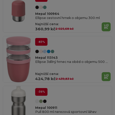
Mepal 100964
Ellipse cestovní hrnek o objemu 300 ml
Najnižší cena:
360,99 kč
2 025,68 kč
-83%
Mepal 113143
Ellipse 3dílný hrnec na oběd o objemu 500 ml + 2 × 200 ml
Najnižší cena:
424,78 kč
2 439,83 kč
-36%
Mepal 100911
Pull 800 ml nerezová sportovní láhev