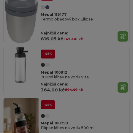
Mepal 113177
Termo obědový box Ellipse
Najnižší cena:
816,05 kč
1 679,01 kč
-48%
Mepal 100812
700ml láhev na vodu Vita
Najnižší cena:
364,00 kč
694,49 kč
-46%
Mepal 100758
Ellipse láhev na vodu 500 ml