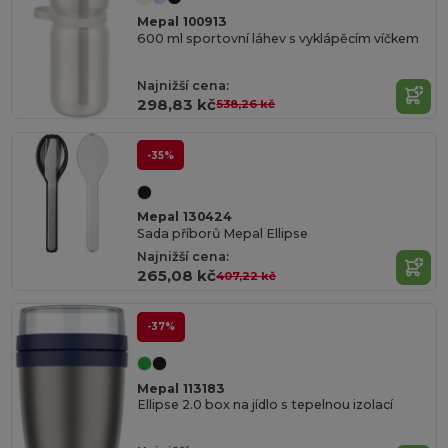
Mepal 100913
600 ml sportovní láhev s vyklápěcím víčkem
Najnižší cena:
298,83 kč
538,26 kč
-35%
Mepal 130424
Sada příborů Mepal Ellipse
Najnižší cena:
265,08 kč
407,22 kč
-37%
Mepal 113183
Ellipse 2.0 box na jídlo s tepelnou izolací