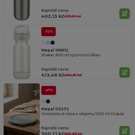
Najnižší cena:
402,13 kč
633,01 kč
-32%
Mepal 100912
Shaker 800 ml sportovní láhev
Najnižší cena:
413,46 kč
604,81 kč
-47%
Mepal 113272
Víceúčelová mísa o objemu 1250 ml Cirqula
Najnižší cena:
300,21 kč
566,68 kč