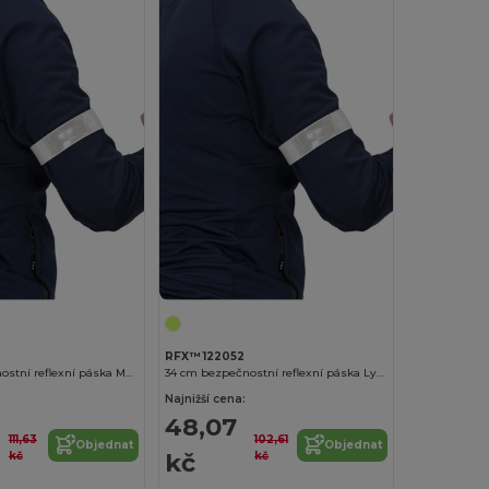
RFX™ 122052
38 cm bezpečnostní reflexní páska Mats
34 cm bezpečnostní reflexní páska Lynne
Najnižší cena:
48,07
111,63
102,61
Objednat
Objednat
kč
kč
kč