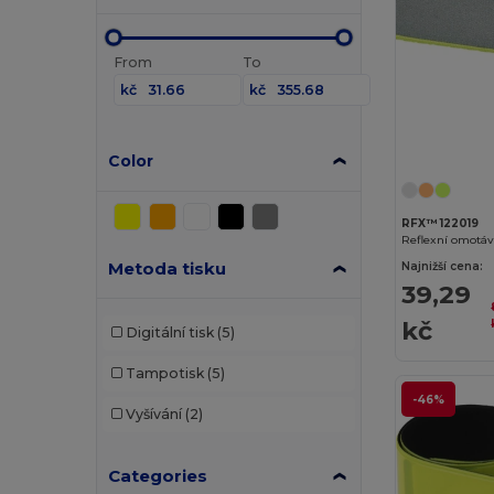
From
To
kč
kč
Color
RFX™ 122019
Reflexní omotáv
Metoda tisku
Najnižší cena:
39,29
kč
Digitální tisk
(5)
Tampotisk
(5)
-46%
Vyšívání
(2)
Categories