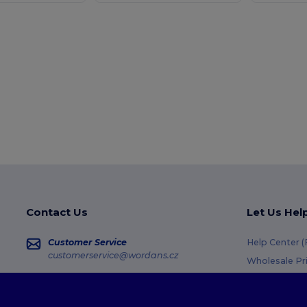
Contact Us
Let Us Hel
Customer Service
Help Center 
customerservice@wordans.cz
Wholesale Pr
Returns & Re
Sales
sales@wordans.cz
Shipping Me