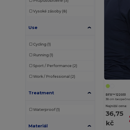
Přizpůsobitelné
(5)
AWDis So Denim
(10)
Vysoké zásoby
(8)
B&C
(176)
Use
B&C Pro
(11)
Bag Base
(92)
Cycling
(1)
Bagbase
(42)
Running
(1)
Beechfield
(221)
Sport / Performance
(2)
Bella+Canvas
(19)
Work / Professional
(2)
Black&Match
(17)
Treatment
Brook Taverner
(42)
RFX™ 122051
Buff
(3)
Najnižší cena:
Waterproof
(1)
36,75
Build Your Brand
(82)
kč
CamelBak
(7)
Materiál