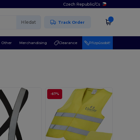
Czech Republic
/
Cs
Hledat
Track Order
Other
Merchandising
Clearance
Přizpůsobit!
-67%