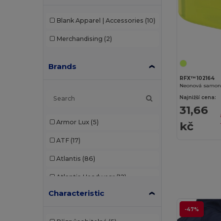
Blank Apparel | Accessories
(10)
Merchandising
(2)
Brands
RFX™ 102164
Neonová samona
Najnižší cena:
31,66
Armor Lux
(5)
kč
ATF
(17)
Atlantis
(86)
Atlantis Headwear
(12)
Characteristic
AWDis
(22)
-47%
AWDis Just Hoods
(24)