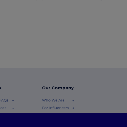
p
Our Company
(FAQ)
Who We Are
ices
For Influencers
funds
Contact Us
thods
Careers Center