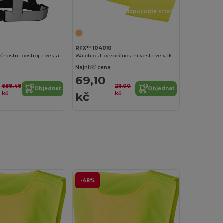
Přizpůsobte si to!
RFX™ 104010
Reflexní bezpečnostní postroj a vesta Desiree
Watch-out bezpečnostní vesta ve vaku pro profesionální použití
Najnižší cena:
69,10
688,48
211,00
Objednat
Objednat
kč
kč
kč
-48%