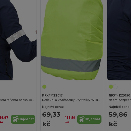
RFX™ 122017
RFX™ 122050
38 cm bezpečnostní reflexní páska Johan
Reflexní a voděodolný kryt tašky William
Najnižší cena:
Najnižší cena:
69,33
59,86
68,87
188,59
Objednat
Objednat
kč
kč
kč
kč