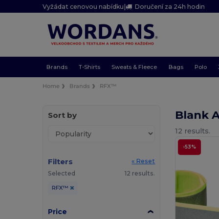
Vyžádat cenovou nabídku
|
Doručení za 24h hodin
Brands
T-Shirts
Sweats & Fleece
Bags
Polo
Home
Brands
RFX™
Blank 
Sort by
12 results.
-53%
Filters
« Reset
Selected
12 results.
RFX™
Price