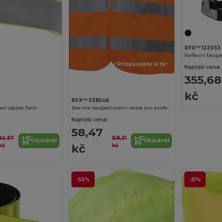
RFX™ 122053
Přizpůsobte si to!
Najnižší cena:
355,68
kč
RFX™ 538546
ací pásek Felix
See-me bezpečnostní vesta pro profesionální použití
Najnižší cena:
58,47
82,97
158,31
Objednat
Objednat
kč
kč
kč
-53%
-51%