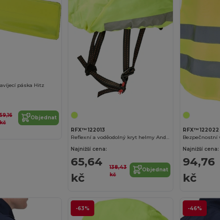
víjecí páska Hitz
Přizpůsobte si to!
59,16
Objednat
kč
RFX™ 122013
RFX™ 122022
Reflexní a voděodolný kryt helmy André
Najnižší cena:
Najnižší cena:
65,64
94,76
138,43
Objednat
kč
kč
kč
-63%
-46%