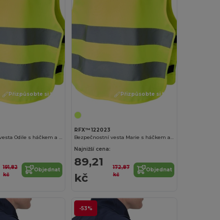
Přizpůsobte si to!
Přizpůsobte si to!
RFX™ 122023
Bezpečnostní vesta Odile s háčkem a smyčkou pro děti ve věku 3–6 let
Bezpečnostní vesta Marie s háčkem a smyčkou pro děti ve věku 7–12 let
Najnižší cena:
89,21
191,82
172,87
Objednat
Objednat
kč
kč
kč
-53%