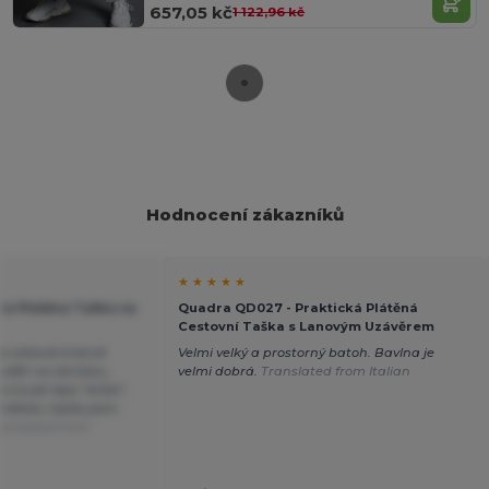
657,05 kč
1 122,96 kč
Hodnocení zákazníků
★ ★ ★ ★ ★
á Plátěná Taška na
Quadra QD027 - Praktická Plátěná
Cestovní Taška s Lanovým Uzávěrem
a celkově krásně
Velmi velký a prostorný batoh. Bavlna je
 vidět na obrázku,
velmi dobrá.
Translated from Italian
ka bude lépe "držet",
 měkká, takže jsem
anslated from