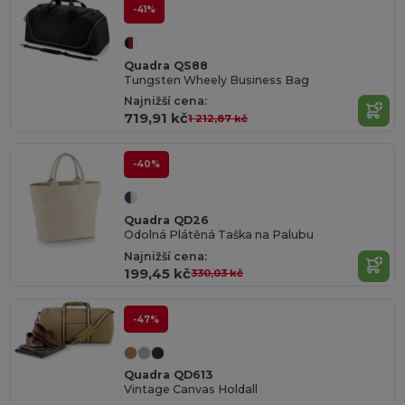
-41%
Quadra QS88
Tungsten Wheely Business Bag
Najnižší cena:
719,91 kč
1 212,87 kč
-40%
Quadra QD26
Odolná Plátěná Taška na Palubu
Najnižší cena:
199,45 kč
330,03 kč
-47%
Quadra QD613
Vintage Canvas Holdall