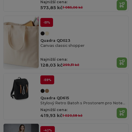
Najnižší cena:
573,85 kč
1 085,06 kč
-51%
Quadra QD023
Canvas classic shopper
Najnižší cena:
128,03 kč
259,31 kč
-59%
Quadra QD615
Stylový Retro Batoh s Prostorem pro Notebook
Najnižší cena:
419,93 kč
1 020,58 kč
-42%