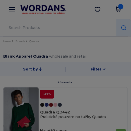
×
Aplikace Wordans
Stáhnout app
Lepší ceny v aplikaci!
Home
Brands
Quadra
Blank Apparel Quadra
wholesale and retail
Sort by
Filter
✓
80 results.
-37%
Quadra QD442
Praktické pouzdro na tužky Quadra
Najnižší cena: