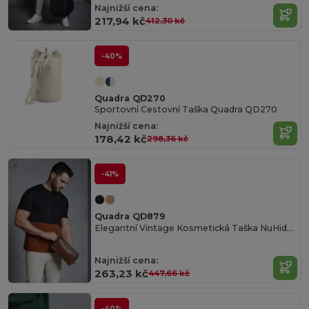
Najnižší cena:
217,94 kč
412,30 kč
-40%
Quadra QD270
Sportovní Cestovní Taška Quadra QD270
Najnižší cena:
178,42 kč
298,36 kč
-41%
Quadra QD879
Elegantní Vintage Kosmetická Taška NuHide™
Najnižší cena:
263,23 kč
447,66 kč
-40%