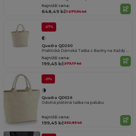
Najnižší cena:
648,49 kč
1 277,34 kč
-27%
Quadra QD260
Praktická Dámská Taška z Bavlny na Každý Den
Najnižší cena:
199,45 kč
273,17 kč
-21%
Quadra QD026
Odolná plátěná taška na palubu
Najnižší cena:
199,45 kč
252,83 kč