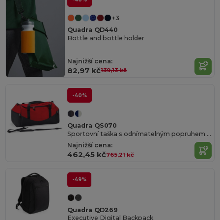
+3
Quadra QD440
Bottle and bottle holder
Najnižší cena:
82,97 kč
139,13 kč
-40%
Quadra QS070
Sportovní taška s odnímatelným popruhem a kapsami
Najnižší cena:
462,45 kč
765,21 kč
-49%
Quadra QD269
Executive Digital Backpack