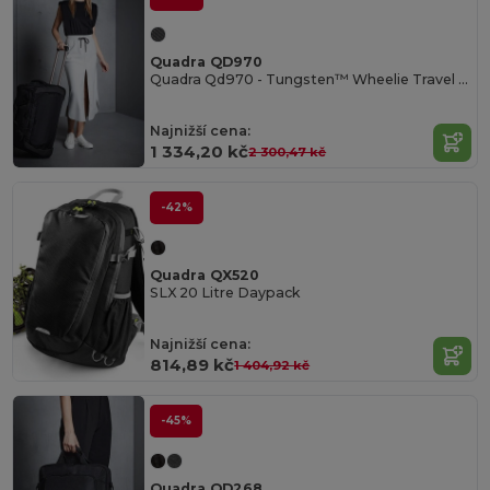
Quadra QD970
Quadra Qd970 - Tungsten™ Wheelie Travel Bag
Najnižší cena:
1 334,20 kč
2 300,47 kč
-42%
Quadra QX520
SLX 20 Litre Daypack
Najnižší cena:
814,89 kč
1 404,92 kč
-45%
Quadra QD268