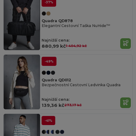
-37%
Quadra QD878
Elegantní Cestovní Taška NuHide™
Najnižší cena:
880,99 kč
1 404,92 kč
-49%
Quadra QD012
Bezpečnostní Cestovní Ledvinka Quadra
Najnižší cena:
139,36 kč
273,17 kč
-41%