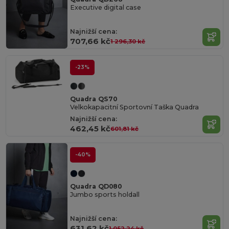
Executive digital case
Najnižší cena:
707,66 kč
1 296,30 kč
-23%
Quadra QS70
Velkokapacitní Sportovní Taška Quadra
Najnižší cena:
462,45 kč
601,81 kč
-40%
Quadra QD080
Jumbo sports holdall
Najnižší cena:
631,62 kč
1 052,24 kč