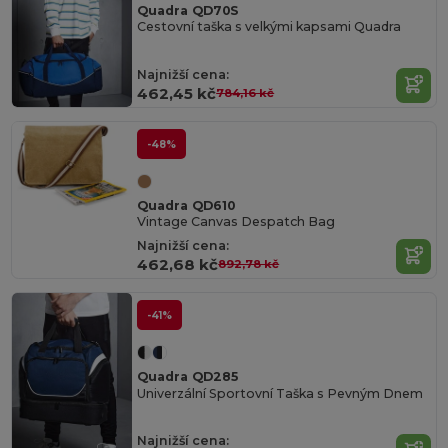
Quadra QD70S
Cestovní taška s velkými kapsami Quadra
Najnižší cena:
462,45 kč
784,16 kč
-48%
Quadra QD610
Vintage Canvas Despatch Bag
Najnižší cena:
462,68 kč
892,78 kč
-41%
Quadra QD285
Univerzální Sportovní Taška s Pevným Dnem
Najnižší cena: