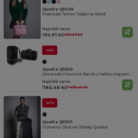
Quadra QD435
Praktická Termo Taška na Oběd
Najnižší cena:
150,91 kč
250,29 kč
-46%
Quadra QD525
Univerzální Cestovní Batoh s Velkou Kapacitou
Najnižší cena:
780,46 kč
1 435,42 kč
-47%
Quadra QD031
Ochranný Obal na Obleky Quadra