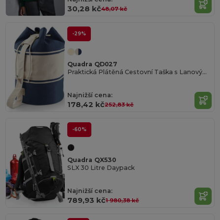
30,28 kč
48,07 kč
-29%
Quadra QD027
Praktická Plátěná Cestovní Taška s Lanovým Uzávěrem
Najnižší cena:
178,42 kč
252,83 kč
-60%
Quadra QX530
SLX 30 Litre Daypack
Najnižší cena:
789,93 kč
1 980,38 kč