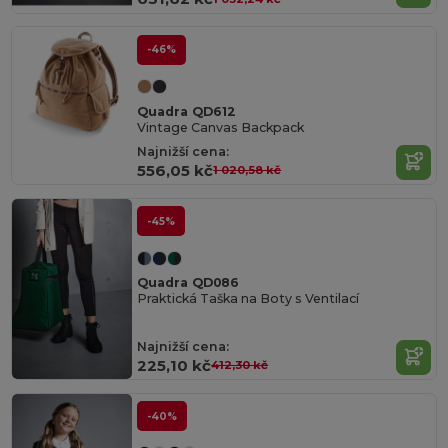
-46%
Quadra QD612
Vintage Canvas Backpack
Najnižší cena:
556,05 kč
1 020,58 kč
-45%
Quadra QD086
Praktická Taška na Boty s Ventilací
Najnižší cena:
225,10 kč
412,30 kč
-40%