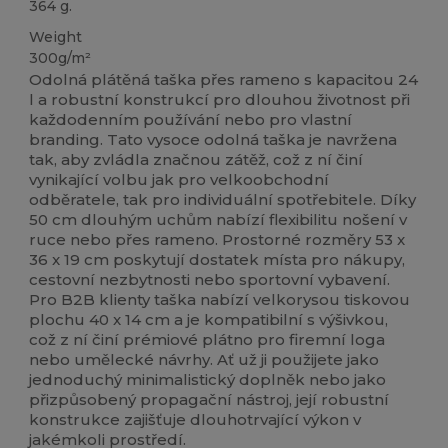
364 g.
Weight
300g/m²
Odolná plátěná taška přes rameno s kapacitou 24
l a robustní konstrukcí pro dlouhou životnost při
každodenním používání nebo pro vlastní
branding. Tato vysoce odolná taška je navržena
tak, aby zvládla značnou zátěž, což z ní činí
vynikající volbu jak pro velkoobchodní
odběratele, tak pro individuální spotřebitele. Díky
50 cm dlouhým uchům nabízí flexibilitu nošení v
ruce nebo přes rameno. Prostorné rozměry 53 x
36 x 19 cm poskytují dostatek místa pro nákupy,
cestovní nezbytnosti nebo sportovní vybavení.
Pro B2B klienty taška nabízí velkorysou tiskovou
plochu 40 x 14 cm a je kompatibilní s výšivkou,
což z ní činí prémiové plátno pro firemní loga
nebo umělecké návrhy. Ať už ji použijete jako
jednoduchý minimalistický doplněk nebo jako
přizpůsobený propagační nástroj, její robustní
konstrukce zajišťuje dlouhotrvající výkon v
jakémkoli prostředí.