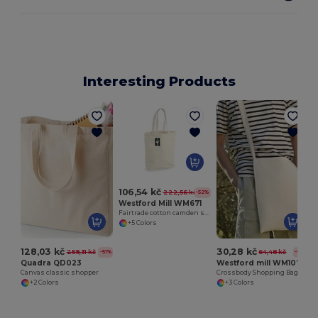
Interesting Products
C
106,54 kč
222,56 kč
-52%
Westford Mill WM671
Fairtrade cotton camden shopper
+5 Colors
128,03 kč
30,28 kč
259,31 kč
64,48 kč
-51%
-53%
Quadra QD023
Westford mill WM107
Canvas classic shopper
Crossbody Shopping Bag
+2 Colors
+3 Colors