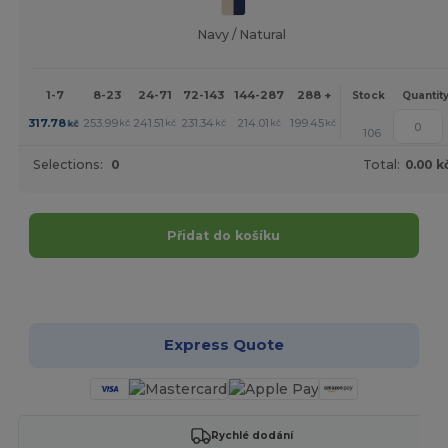
Navy / Natural
1-7
8-23
24-71
72-143
144-287
288 +
More
Stock
Quantit
+
317.78
253.99
241.51
231.34
214.01
199.45
kč
kč
kč
kč
kč
kč
106
Selections:
0
Total:
0.00 k
Přidat do košíku
Přizpůsobte si to!
Express Quote
Rychlé dodání