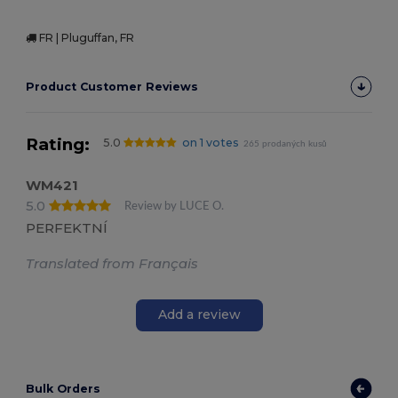
FR | Pluguffan, FR
Product Customer Reviews
Rating:
5.0
on 1 votes
265 prodaných kusů
WM421
5.0
Review by LUCE O.
PERFEKTNÍ
Translated from Français
Add a review
Bulk Orders