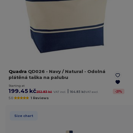
Quadra
QD026
- Navy / Natural
- Odolná
plátěná taška na palubu
Starting at
199.45 kč
|
-
21
%
252.83 kč
VAT incl.
164.83 kč
VAT excl.
5.0
1 Reviews
Size chart