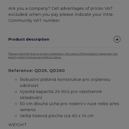
Are you a company? Get advantages of prices VAT
excluded, when you pay please indicate your intra-
Community VAT number.
Product description
Please note that due to screen calibration, the colour of the product image may not
exactly match the actual product colour.
Reference: QD26, QD260
Robustní plátěná konstrukce pro zvýšenou
odolnost
Vysoká kapacita 24 litrů pro všestranné
skladování
50 cm dlouhá ucha pro nošení v ruce nebo přes
rameno
Velká tisková plocha cca 40 x 14 cm
WEIGHT