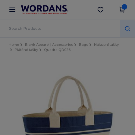
×
Aplikace Wordans
Stáhnout app
Lepší ceny v aplikaci!
Home
Blank Apparel | Accessories
Bags
Nákupní tašky
Plátěné tašky
Quadra QD026