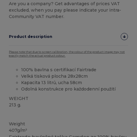
Are you a company? Get advantages of prices VAT
excluded, when you pay please indicate your intra-
Community VAT number.
Product description
Please note that due to screen calibration, the colour of the product image may not
exactly match the actual product colour.
100% bavlna s certifikací Fairtrade
Velká tisková plocha 28x28cm
Kapacita 13 litrů, ucha 58cm
Odolná konstrukce pro každodenní použití
WEIGHT
213 g.
Vysoké zásoby
Weight
407g/m²
Fairtrade bavlněná taška Camden ze 100% bavlny,