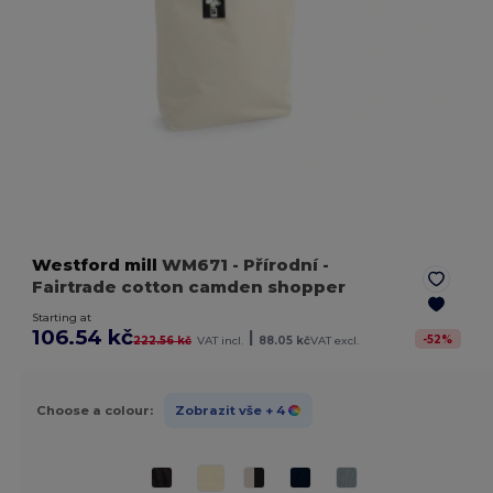
Westford mill
WM671
- Přírodní
-
Fairtrade cotton camden shopper
Starting at
106.54 kč
|
-
52
%
222.56 kč
VAT incl.
88.05 kč
VAT excl.
Choose a colour:
Zobrazit vše
+ 4