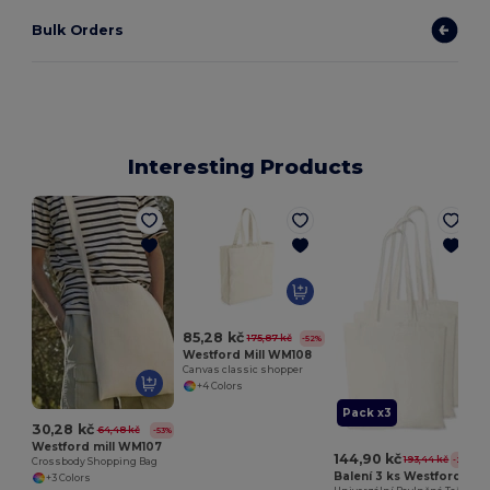
Bulk Orders
Interesting Products
85,28 kč
175,87 kč
-52%
Westford Mill WM108
Canvas classic shopper
+4 Colors
Pack x3
30,28 kč
64,48 kč
-53%
Westford mill WM107
144,90 kč
193,44 kč
-25%
Crossbody Shopping Bag
Balení 3 ks Westford mill WM101
+3 Colors