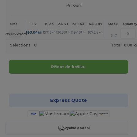
Přírodní
1-7
8-23
24-71
72-143
144-287
288 +
More
Size
Stock
Quantit
+
183.04
157.15
130.58
119.48
107.24
106.54
kč
kč
kč
kč
kč
kč
37x12x27cm
547
Selections:
0
Total:
0.00 k
Přidat do košíku
Přizpůsobte si to!
Express Quote
Rychlé dodání