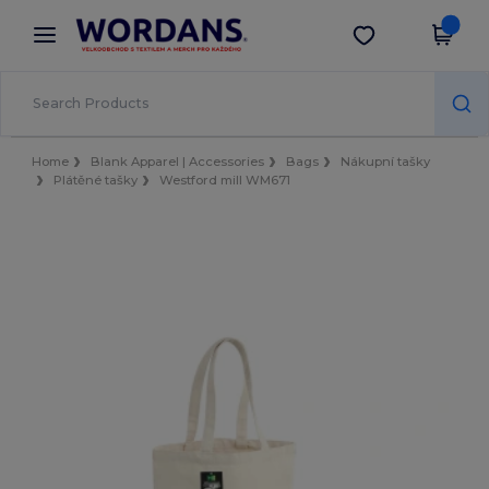
×
Aplikace Wordans
Stáhnout app
Lepší ceny v aplikaci!
Home
Blank Apparel | Accessories
Bags
Nákupní tašky
Plátěné tašky
Westford mill WM671