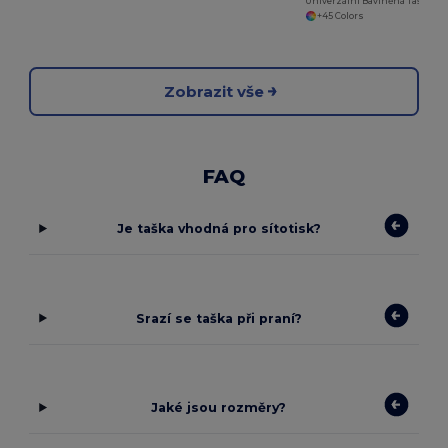
Univerzální Bavlněná Taška na Rameno
+45 Colors
Zobrazit vše
FAQ
Je taška vhodná pro sítotisk?
Srazí se taška při praní?
Jaké jsou rozměry?