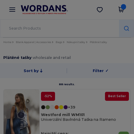
×
Aplikace Wordans
Stáhnout app
Lepší ceny v aplikaci!
Home
Blank Apparel | Accessories
Bags
Nákupní tašky
Plátěné tašky
Plátěné tašky
wholesale and retail
Sort by
Filter
✓
88 results.
-52%
Best Seller
+39
Westford mill WM101
Univerzální Bavlněná Taška na Rameno
Najnižší cena: