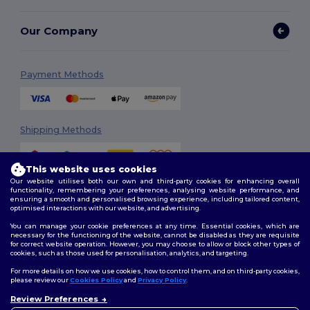
Our Company
Payment Methods
Shipping Methods
This website uses cookies
Our website utilises both our own and third-party cookies for enhancing overall
functionality, remembering your preferences, analysing website performance, and
ensuring a smooth and personalised browsing experience, including tailored content,
optimised interactions with our website, and advertising.
You can manage your cookie preferences at any time. Essential cookies, which are
Follow Us
necessary for the functioning of the website, cannot be disabled as they are requisite
for correct website operation. However, you may choose to allow or block other types of
cookies, such as those used for personalisation, analytics, and targeting.
For more details on how we use cookies, how to control them, and on third-party cookies,
please review our
Cookies Policy
and
Privacy Policy
.
2026. All Rights Reserved
Review Preferences
Terms & Conditions
|
Customization Policy
|
Privacy Policy
|
Cookies
👋
Ahoj
Policy
|
Site Map