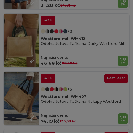
31,20 kč
64,48 kč
-42%
+3
Westford mill WM412
Odolná Jutová Taška na Dárky Westford Mill
Najnižší cena:
46,68 kč
80,89 kč
-46%
Best Seller
+5
Westford mill WM407
Odolná Jutová Taška na Nákupy Westford Mill
Najnižší cena:
74,19 kč
136,59 kč