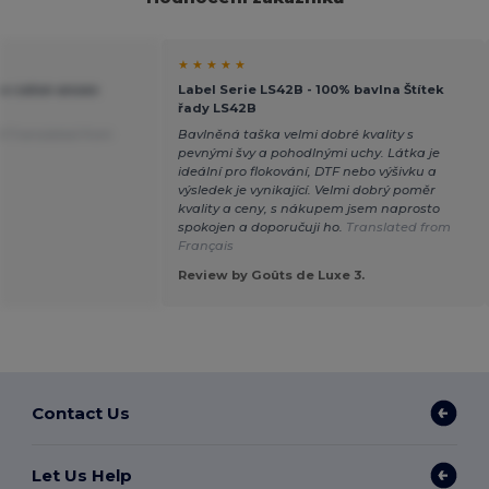
★ ★ ★ ★ ★
c coton anses
Label Serie LS42B - 100% bavlna Štítek
řady LS42B
ji
Translated from
Bavlněná taška velmi dobré kvality s
pevnými švy a pohodlnými uchy. Látka je
ideální pro flokování, DTF nebo výšivku a
výsledek je vynikající. Velmi dobrý poměr
kvality a ceny, s nákupem jsem naprosto
spokojen a doporučuji ho.
Translated from
Français
Review by Goûts de Luxe 3.
Contact Us
Let Us Help