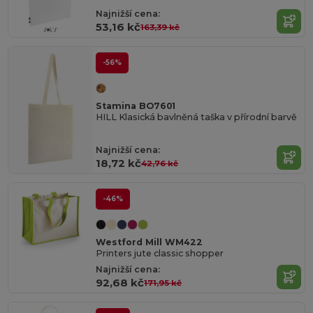
Najnižší cena:
53,16 kč
163,39 kč
-56%
Stamina BO7601
HILL Klasická bavlněná taška v přírodní barvě
Najnižší cena:
18,72 kč
42,76 kč
-46%
Westford Mill WM422
Printers jute classic shopper
Najnižší cena:
92,68 kč
171,95 kč