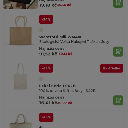
19,18 kč
35,36 kč
-34%
Westford Mill WM408
Ekologická Velká Nákupní Taška z Juty
Najnižší cena:
91,52 kč
139,13 kč
-47%
Best Seller
Label Serie LS42B
100% bavlna Štítek řady LS42B
Najnižší cena:
16,41 kč
30,97 kč
-40%