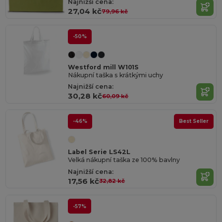
Najnižší cena:
27,04 kč
79,96 kč
-50%
Westford mill W101S
Nákupní taška s krátkými uchy
Najnižší cena:
30,28 kč
60,09 kč
-46%
Best Seller
Label Serie LS42L
Velká nákupní taška ze 100% bavlny
Najnižší cena:
17,56 kč
32,82 kč
-57%