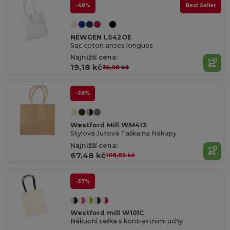
-48%
Best Seller
NEWGEN LS42OE
Sac coton anses longues
Najnižší cena:
19,18 kč
36,98 kč
-38%
Westford Mill WM413
Stylová Jutová Taška na Nákupy
Najnižší cena:
67,48 kč
108,85 kč
-37%
Westford mill W101C
Nákupní taška s kontrastními uchy