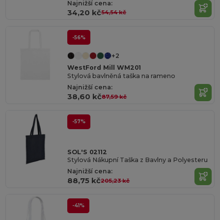
Najnižší cena:
34,20 kč
54,54 kč
-56%
+2
WestFord Mill WM201
Stylová bavlněná taška na rameno
Najnižší cena:
38,60 kč
87,59 kč
-57%
SOL'S 02112
Stylová Nákupní Taška z Bavlny a Polyesteru
Najnižší cena:
88,75 kč
205,23 kč
-41%