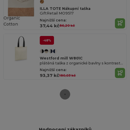
ILLA TOTE Nákupní taška
GiftRetail MO9517
Organic
Najnižší cena:
Cotton
37,44 kč
86,20 kč
-48%
Westford mill W801C
plátěná taška z organické bavlny s kontrastními uchy
Najnižší cena:
93,37 kč
180,03 kč
Hodnocení zákazníků