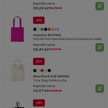
Najnižší cena:
39,29 kč
94,76 kč
-63%
+9
Stamina BO7602
MOUNTAIN Klasická barevná bavlněná taška
Najnižší cena:
26,81 kč
72,57 kč
-50%
Westford mill WM104
Tote Bag Krátká ucha
Najnižší cena:
23,57 kč
46,68 kč
-48%