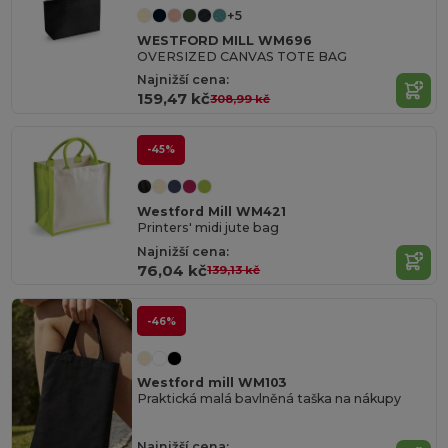
+5
WESTFORD MILL WM696
OVERSIZED CANVAS TOTE BAG
Najnižší cena:
159,47 kč
308,99 kč
-45%
Westford Mill WM421
Printers' midi jute bag
Najnižší cena:
76,04 kč
139,13 kč
-46%
Westford mill WM103
Praktická malá bavlněná taška na nákupy
Najnižší cena: