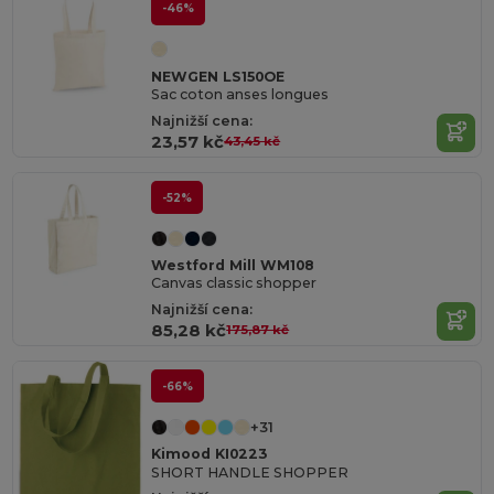
-46%
NEWGEN LS150OE
Sac coton anses longues
Najnižší cena:
23,57 kč
43,45 kč
-52%
Westford Mill WM108
Canvas classic shopper
Najnižší cena:
85,28 kč
175,87 kč
-66%
+31
Kimood KI0223
SHORT HANDLE SHOPPER