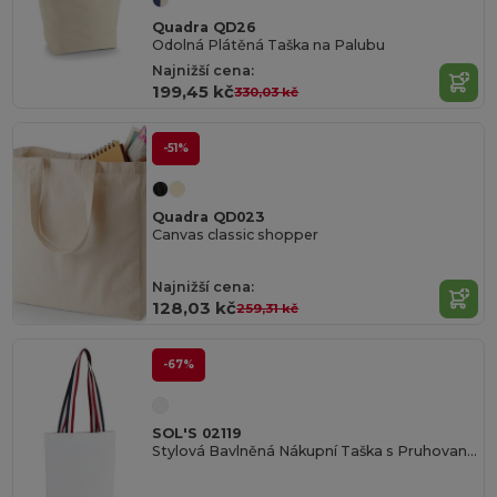
Quadra QD26
Odolná Plátěná Taška na Palubu
Najnižší cena:
199,45 kč
330,03 kč
-51%
Quadra QD023
Canvas classic shopper
Najnižší cena:
128,03 kč
259,31 kč
-67%
SOL'S 02119
Stylová Bavlněná Nákupní Taška s Pruhovanými Uchy