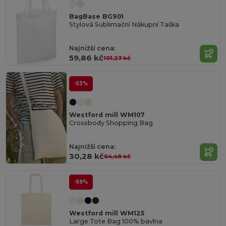
BagBase BG901
Stylová Sublimační Nákupní Taška
Najnižší cena:
59,86 kč
101,23 kč
-53%
Westford mill WM107
Crossbody Shopping Bag
Najnižší cena:
30,28 kč
64,48 kč
-59%
Westford mill WM125
Large Tote Bag 100% bavlna